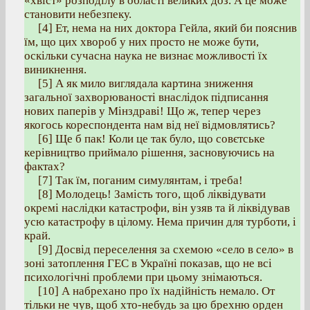
«хвіст» розподілу в області великих доз. А це може
становити небезпеку.
[4] Ет, нема на них доктора Гейла, який би пояснив
їм, що цих хвороб у них просто не може бути,
оскільки сучасна наука не визнає можливості їх
виникнення.
[5] А як мило виглядала картина зниження
загальної захворюваності внаслідок підписання
нових паперів у Мінздраві! Що ж, тепер через
якогось кореспондента нам від неї відмовлятись?
[6] Ще б пак! Коли це так було, що совєтське
керівництво приймало рішення, засновуючись на
фактах?
[7] Так їм, поганим симулянтам, і треба!
[8] Молодець! Замість того, щоб ліквідувати
окремі наслідки катастрофи, він узяв та й ліквідував
усю катастрофу в цілому. Нема причин для турботи, і
край.
[9] Досвід переселення за схемою «село в село» в
зоні затоплення ГЕС в Україні показав, що не всі
психологічні проблеми при цьому знімаються.
[10] А набрехано про їх надійність немало. От
тільки не чув, щоб хто-небудь за цю брехню орден