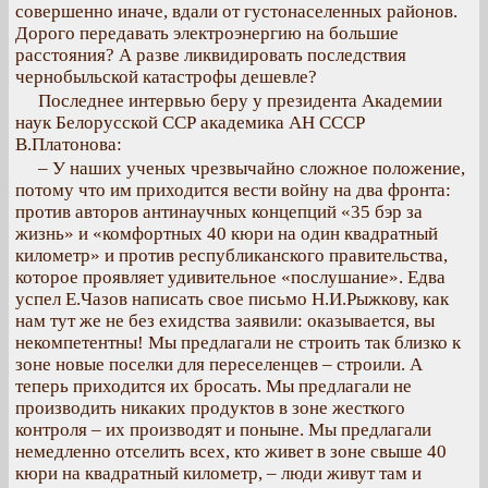
совершенно иначе, вдали от густонаселенных районов.
Дорого передавать электроэнергию на большие
расстояния? А разве ликвидировать последствия
чернобыльской катастрофы дешевле?
Последнее интервью беру у президента Академии
наук Белорусской ССР академика АН СССР
В.Платонова:
– У наших ученых чрезвычайно сложное положение,
потому что им приходится вести войну на два фронта:
против авторов антинаучных концепций «35 бэр за
жизнь» и «комфортных 40 кюри на один квадратный
километр» и против республиканского правительства,
которое проявляет удивительное «послушание». Едва
успел Е.Чазов написать свое письмо Н.И.Рыжкову, как
нам тут же не без ехидства заявили: оказывается, вы
некомпетентны! Мы предлагали не строить так близко к
зоне новые поселки для переселенцев – строили. А
теперь приходится их бросать. Мы предлагали не
производить никаких продуктов в зоне жесткого
контроля – их производят и поныне. Мы предлагали
немедленно отселить всех, кто живет в зоне свыше 40
кюри на квадратный километр, – люди живут там и