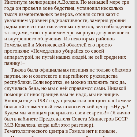
Института мелиорации А.Волков. По меньшей мере три
года он провел в зоне бедствия, установил несколько
тысяч измерительных реперов, отснял сотни карт с
указанием уровней радиоактивности, замерил уровни
радиации в сотнях населенных пунктов, вел наблюдения
за людьми, «глотнувшими» чрезмерную дозу внешнего
и внутреннего облучения. Из некоторых районов
Гомельской и Могилевской областей его просто
прогоняли: «Немедленно убирайся со своей
аппаратурой, не пугай наших людей, не сей среди них
панику!»
Такова была официальная позиция не только обкомов
партии, но и советского и партийного руководства
республики. Если коротко, ее можно изложить так: да,
случилась беда, но мы с ней справимся сами. Никакой
помощи от иностранцев нам не надо, мы не нищие.
Японцы еще в 1987 году предлагали построить в Гомеле
большой совместный гематологический центр. «Ну да!
Будем мы японцам раскрывать свои секреты!» (Я лично
был в кабинете Председателя Совета Министров БССР
М.В.Ковалева, когда шёл этот разговор).
Гематологического центра в Гомеле нет и поныне.