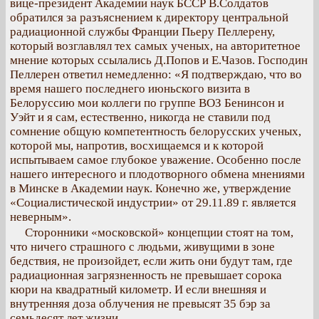
вице-президент Академии наук БССР В.Солдатов
обратился за разъяснением к директору центральной
радиационной службы Франции Пьеру Пеллерену,
который возглавлял тех самых ученых, на авторитетное
мнение которых ссылались Д.Попов и Е.Чазов. Господин
Пеллерен ответил немедленно: «Я подтверждаю, что во
время нашего последнего июньского визита в
Белоруссию мои коллеги по группе ВОЗ Бенинсон и
Уэйт и я сам, естественно, никогда не ставили под
сомнение общую компетентность белорусских ученых,
которой мы, напротив, восхищаемся и к которой
испытываем самое глубокое уважение. Особенно после
нашего интересного и плодотворного обмена мнениями
в Минске в Академии наук. Конечно же, утверждение
«Социалистической индустрии» от 29.11.89 г. является
неверным».
Сторонники «московской» концепции стоят на том,
что ничего страшного с людьми, живущими в зоне
бедствия, не произойдет, если жить они будут там, где
радиационная загрязненность не превышает сорока
кюри на квадратный километр. И если внешняя и
внутренняя доза облучения не превысят 35 бэр за
семьдесят лет жизни.