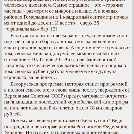
человека с дыханием. Самое страшное – это «горячие
частицы» размером от микрона и выше. А в южных
районах Гомельщины на 1 квадратный сантиметр почвы
их от одной до десяти. И все это – сверх 35
«официальных» бэр! [3]
Если уж говорить совсем начистоту, «научный» спор
идет не о кюри и бэрах, а в том, сколько людей и из
каких районов надо отселить. А еще точнее – о рублях, о
том, сколько миллиардов рублей можно выделить из
отселение – 10, 15 или 20? Это ли не фарисейство?
Говорим, что человеческзя жизнь бесценна, и спорим о
том, сколько рублей дать за человеческую душу, за
взрослого, за ребенка…
Белорусская программа (которая станет программой
в полном смысле этего слова лишь после утверждения её
Верховным Советом СССР) предусматривает истратить
на ликвидацию последствий чернобыльской катастрофы
за пять лет нынешней пятилетки около 18 миллиардов
рублей.
Почему мы ведем речь только о Белоруссии? Ведь
пострадали и некоторые районы Российской Федерации,
Украины. Но из всех загрязненных радионуклидами