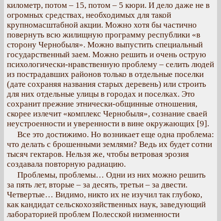
километр, потом – 15, потом – 5 кюри. И дело даже не в
огромных средствах, необходимых для такой
крупномасштабной акции. Можно хотя бы частично
повернуть всю жилищную программу республики «в
сторону Чернобыля». Можно выпустить специальный
государственный заем. Можно решить и очень острую
психологически-нравственную проблему – селить людей
из пострадавших районов только в отдельные поселки
(дате сохраняя названия старых деревень) или строить
для них отдельные улицы в городах и поселках. Это
сохранит прежние этнически-общинные отношения,
скорее излечит «комплекс Чернобыля», сознание сваей
неустроенности и уверенности в вине окружающих [9].
Все это достижимо. Но возникает еще одна проблема:
что делать с брошенными землями? Ведь их будет сотни
тысяч гектаров. Нельзя же, чтобы ветровая эрозия
создавала повторную радиацию.
Проблемы, проблемы… Одни из них можно решить
за пять лет, вторые – за десять, третьи – за двести.
Четвертые… Видимо, никто их не изучил так глубоко,
как кандидат сельскохозяйственных наук, заведующий
лабораторией проблем Полесской низменности