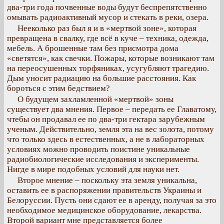
два-три года почвенные воды будут беспрепятственно
омывать радиоактивный мусор и стекать в реки, озера.
Нееколько раз был я и в «мертвой зоне», которая
превращена в свалку, где всё в куче – техника, одежда,
мебель. А брошенные там без присмотра дома
«светятся», как свечки. Пожары, которые возникают там
на переосушенных торфяниках, усугубляют трагедию.
Дым уносит радиацию на большие расстояния. Как
бороться с этим бедствием?
О будущем захламленной «мертвой» зоны
существует два мнения. Первое – передать ее Главатому,
чтебы он продавал ее по два-три гектара зарубежным
ученым. Действительно, земля эта на вес золота, потому
что только здесь в естественных, а не в лабораторных
условиях можно проводить поистине уникальные
радиобиологические исследования и эксперименты.
Нигде в мире подобных условий для науки нет.
Второе мнение – поскольку эта земля уникальна,
оставить ее в распоряжении правительств Украины и
Белоруссии. Пусть они сдают ее в аренду, получая за это
необходимое медицинское оборудование, лекарства.
Второй вариант мне представляется более