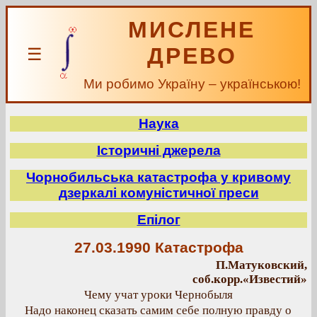
МИСЛЕНЕ
ДРЕВО
☰
Ми робимо Україну – українською!
Наука
Історичні джерела
Чорнобильська катастрофа у кривому
дзеркалі комуністичної преси
Епілог
27.03.1990 Катастрофа
П.Матуковский,
соб.корр.«Известий»
Чему учат уроки Чернобыля
Надо наконец сказать самим себе полную правду о