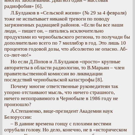
многих заболеваний. Диагноз один – массовая
радиофобия» [6].
Л.Булдаков в «Сельской жизни» (№ 29 за 4 февраля)
тоже не испытывает никакой тревоги по поводу
загрязненных радиацией районов. «Если бы все наши
люди, – пишет он, – питались исключительно
продуктами из чернобыльского региона, то получади бы
дополнительно всего по 7 миллибэр в год. Это лишь 10
процентов годовой дозы, что абсолютно не опасно. Аб-
со-лют-но!»
Но если Д.Попов и Л.Булдаков «просто» крупные
авторитеты в области радиологии, то В.Марьин – член
правительственной комиссии во ликвидации
последствий чернобыльской катастрофы [8].
Почему многие ответственные руковедитеян так
упорно отстаивают мысль, что ничего страшного,
ничего непоправимого в Чернобыле в 1986 году не
произошло?
А.Степаненко, вице-президент Академии наук
Белоруссии:
– В давние времена гонцу с плохими вестями
отрубали голову. Но дело, конечно, не в «историческом