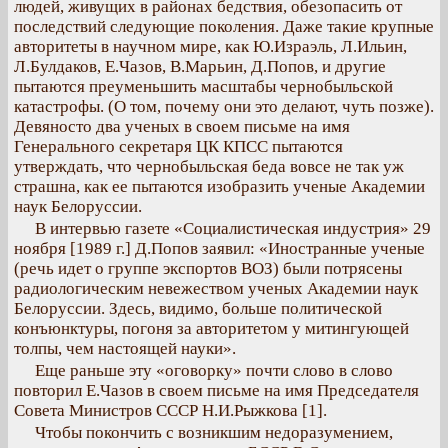
людей, живущих в районах бедствия, обезопасить от
последствий следующие поколения. Даже такие крупные
авторитеты в научном мире, как Ю.Израэль, Л.Ильин,
Л.Булдаков, Е.Чазов, В.Марьин, Д.Попов, и другие
пытаются преуменьшить масштабы чернобыльской
катастрофы. (О том, почему они это делают, чуть позже).
Девяносто два ученых в своем письме на имя
Генерального секретаря ЦК КПСС пытаются
утверждать, что чернобыльская беда вовсе не так уж
страшна, как ее пытаются изобразить ученые Академии
наук Белоруссии.
В интервью газете «Социалистическая индустрия» 29
ноября [1989 г.] Д.Попов заявил: «Иностранные ученые
(речь идет о группе экспортов ВОЗ) были потрясены
радиологическим невежеством ученых Академии наук
Белоруссии. Здесь, видимо, больше политической
конъюнктуры, погоня за авторитетом у митингующей
толпы, чем настоящей науки».
Еще раньше эту «оговорку» почти слово в слово
повторил Е.Чазов в своем письме на имя Председателя
Совета Министров СССР Н.И.Рыжкова [1].
Чтобы покончить с возникшим недоразумением,