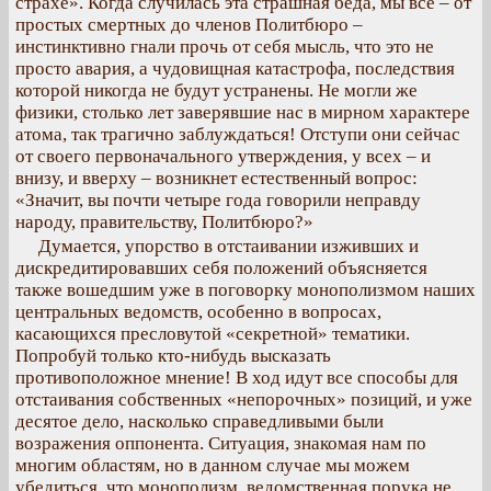
страхе». Когда случилась эта страшная беда, мы все – от
простых смертных до членов Политбюро –
инстинктивно гнали прочь от себя мысль, что это не
просто авария, а чудовищная катастрофа, последствия
которой никогда не будут устранены. Не могли же
физики, столько лет заверявшие нас в мирном характере
атома, так трагично заблуждаться! Отступи они сейчас
от своего первоначального утверждения, у всех – и
внизу, и вверху – возникнет естественный вопрос:
«Значит, вы почти четыре года говорили неправду
народу, правительству, Политбюро?»
Думается, упорство в отстаивании изживших и
дискредитировавших себя положений объясняется
также вошедшим уже в поговорку монополизмом наших
центральных ведомств, особенно в вопросах,
касающихся пресловутой «секретной» тематики.
Попробуй только кто-нибудь высказать
противоположное мнение! В ход идут все способы для
отстаивания собственных «непорочных» позиций, и уже
десятое дело, насколько справедливыми были
возражения оппонента. Ситуация, знакомая нам по
многим областям, но в данном случае мы можем
убедиться, что монополизм, ведомственная порука не