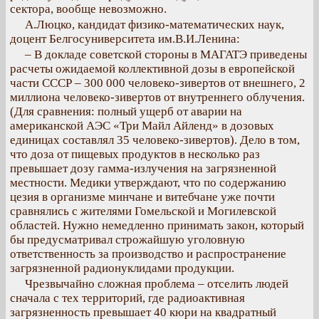
сектора, вообще невозможно.
А.Люцко, кандидат физико-математических наук,
доцент Белгосуниверситета им.В.И.Ленина:
– В докладе советской стороны в МАГАТЭ приведены
расчеты ожидаемой коллективной дозы в европейской
части СССР – 300 000 человеко-зивертов от внешнего, 2
миллиона человеко-зивертов от внутреннего облучения.
(Для сравнения: полный ущерб от аварии на
американской АЭС «Три Майл Айленд» в дозовых
единицах составлял 35 человеко-зивертов). Дело в том,
что доза от пищевых продуктов в несколько раз
превышает дозу гамма-излучения на загрязненной
местности. Медики утверждают, что по содержанию
цезия в организме минчане и витебчане уже почти
сравнялись с жителями Гомельской и Могилевской
областей. Нужно немедленно принимать закон, который
бы предусматривал строжайшую уголовную
ответственность за производство и распространение
загрязненной радионуклидами продукции.
Чрезвычайно сложная проблема – отселить людей
сначала с тех территорий, где радиоактивная
загрязненность превышает 40 кюри на квадратный