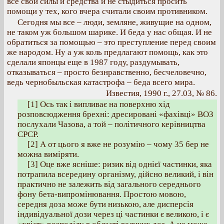
все свои силы и средства и не стыдиться просить
помощи у тех, кого вчера считали своим противником.
Сегодня мы все – люди, земляне, живущие на одном,
не таком уж большом шарике. И беда у нас общая. И не
обратиться за помощью – это преступление перед своим
же народом. Ну а уж коль предлагают помощь, как это
сделали японцы еще в 1987 году, раздумывать,
отказываться – просто безнравственно, бесчеловечно,
ведь чернобыльская катастрофа – беда всего мира.
Известия, 1990 г., 27.03, № 86.
[1] Ось так і випливає на поверхню хід
розповсюдження брехні: дресировані «фахівці» ВОЗ
послухали Чазова, а той – політичного керівництва
СРСР.
[2] А от цього я вже не розумію – чому 35 бер не
можна виміряти.
[3] Оце вже ясніше: ризик від однієї частинки, яка
потрапила всередину організму, дійсно великий, і він
практично не залежить від загального середнього
фону бета-випромінювання. Простою мовою,
середня доза може бути низькою, але дисперсія
індивідуальної дози через ці частинки є великою, і є