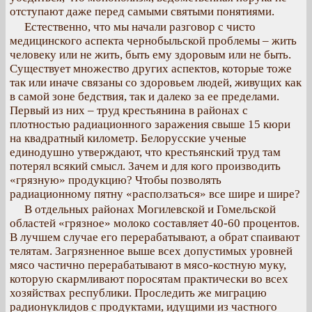
отступают даже перед самыми святыми понятиями.
Естественно, что мы начали разговор с чисто
медицинского аспекта чернобыльской проблемы – жить
человеку или не жить, быть ему здоровым или не быть.
Существует множество других аспектов, которые тоже
так или иначе связаны со здоровьем людей, живущих как
в самой зоне бедствия, так и далеко за ее пределами.
Первый из них – труд крестьянина в районах с
плотностью радиационного заражения свыше 15 кюри
на квадратный километр. Белорусские ученые
единодушно утверждают, что крестьянский труд там
потерял всякий смысл. Зачем и для кого производить
«грязную» продукцию? Чтобы позволять
радиационному пятну «расползаться» все шире и шире?
В отдельных районах Могилевской и Гомельской
областей «грязное» молоко составляет 40-60 процентов.
В лучшем случае его перерабатывают, а обрат спаивают
телятам. Загрязненное выше всех допустимых уровней
мясо частично перерабатывают в мясо-костную муку,
которую скармливают поросятам практически во всех
хозяйствах республики. Проследить же миграцию
радионуклидов с продуктами, идущими из частного