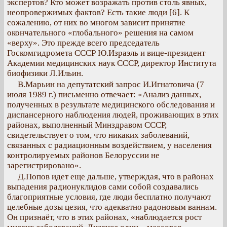
экспертов? Кто может возражать против столь явных,
неопровержимых фактов? Есть такие люди [6]. К
сожалению, от них во многом зависит принятие
окончательного «глобального» решения на самом
«верху». Это прежде всего председатель
Госкомгидромета СССР Ю.Израэль и вице-президент
Академии медицинских наук СССР, директор Института
биофизики Л.Ильин.
В.Марьин на депутатский запрос И.Игнатовича (7
июля 1989 г.) письменно отвечает: «Анализ данных,
полученных в результате медицинского обследования и
диспансерного наблюдения людей, проживающих в этих
районах, выполненный Минздравом СССР,
свидетельствует о том, что никаких заболеваний,
связанных с радиационным воздействием, у населения
контролируемых районов Белоруссии не
зарегистрировано».
Д.Попов идет еще дальше, утверждая, что в районах
выпадения радионуклидов сами собой создавались
благоприятные условия, где люди бесплатно получают
целебные дозы цезия, что адекватно радоновым ваннам.
Он признаёт, что в этих районах, «наблюдается рост