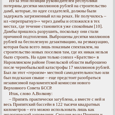
Иэ-за этой позиции руководителей республики
потеряны десятки миллионов рублей на строительство
дамб, которые, по идее создателей, должны были
задержать загрязненный ил на реках. Не получилось –
ил «перепрыгнул»» через дамбы и отложился в тех
местах, где течение становится уже спокойным [10].
Дамбы пришлось разрушить, поскольку они стали
причиной подтопления. Выброшены десятки миллионов
рублей на бесполезную дезактивацию, на реэвакуацию,
которая была всего лишь показным спектаклем, на
строительство новых поселков там, где их никак нельзя
было строить. На один только совхоз «Братство» в
Наровлянском районе Гомельской области выброшено
после чернобыльской катастрофы 17 миллионов рублей.
Был ли этот «героизм» местной самодеятельностью или
был подсказан свыше – еще предстоит разобраться
независимой парламентской комиссии нового
Верховного Совета БССР.
Итак, слово А.Волкову:
– Припять практически загублена, а вместе с ней и
весь Припятский бассейн в 122 тысячи квадратных
километров – его можно использовать лишь как
экологический заповедник. Сегодня воды Припяти и