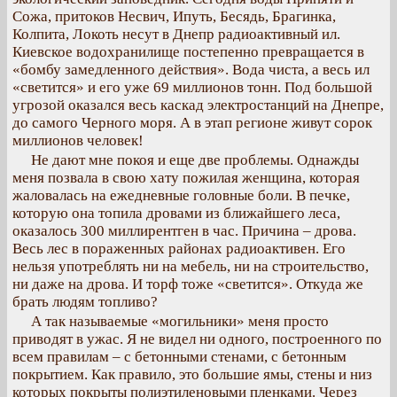
Сожа, притоков Несвич, Ипуть, Бесядь, Брагинка,
Колпита, Локоть несут в Днепр радиоактивный ил.
Киевское водохранилище постепенно превращается в
«бомбу замедленного действия». Вода чиста, а весь ил
«светится» и его уже 69 миллионов тонн. Под большой
угрозой оказался весь каскад электростанций на Днепре,
до самого Черного моря. А в этап регионе живут сорок
миллионов человек!
Не дают мне покоя и еще две проблемы. Однажды
меня позвала в свою хату пожилая женщина, которая
жаловалась на ежедневные головные боли. В печке,
которую она топила дровами из ближайшего леса,
оказалось 300 миллирентген в час. Причина – дрова.
Весь лес в пораженных районах радиоактивен. Его
нельзя употреблять ни на мебель, ни на строительство,
ни даже на дрова. И торф тоже «светится». Откуда же
брать людям топливо?
А так называемые «могильники» меня просто
приводят в ужас. Я не видел ни одного, построенного по
всем правилам – с бетонными стенами, с бетонным
покрытием. Как правило, это большие ямы, стены и низ
которых покрыты полиэтиленовыми пленками. Через