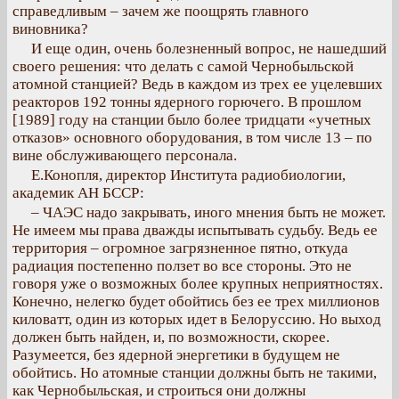
справедливым – зачем же поощрять главного
виновника?
И еще один, очень болезненный вопрос, не нашедший
своего решения: что делать с самой Чернобыльской
атомной станцией? Ведь в каждом из трех ее уцелевших
реакторов 192 тонны ядерного горючего. В прошлом
[1989] году на станции было более тридцати «учетных
отказов» основного оборудования, в том числе 13 – по
вине обслуживающего персонала.
Е.Конопля, директор Института радиобиологии,
академик АН БССР:
– ЧАЭС надо закрывать, иного мнения быть не может.
Не имеем мы права дважды испытывать судьбу. Ведь ее
территория – огромное загрязненное пятно, откуда
радиация постепенно ползет во все стороны. Это не
говоря уже о возможных более крупных неприятностях.
Конечно, нелегко будет обойтись без ее трех миллионов
киловатт, один из которых идет в Белоруссию. Но выход
должен быть найден, и, по возможности, скорее.
Разумеется, без ядерной энергетики в будущем не
обойтись. Но атомные станции должны быть не такими,
как Чернобыльская, и строиться они должны