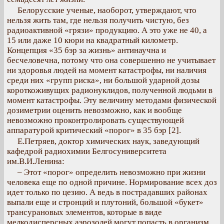
Белорусские ученые, наоборот, утверждают, что
нельзя жить там, где нельзя получить чистую, без
радиоактивной «грязи» продукцию. А это уже не 40, а
15 или даже 10 кюри на квадратный километр.
Концепция «35 бэр за жизнь» антинаучна и
бесчеловечна, потому что она совершенно не учитывает
ни здоровья людей на момент катастрофы, ни наличия
среди них «групп риска», ни большой ударной дозы
короткоживущих радионуклидов, полученной людьми в
момент катастрофы. Эту величину методами физической
дозиметрии оценить невозможно, как и вообще
невозможно проконтролировать существующей
аппаратурой критический «порог» в 35 бэр [2].
Е.Петряев, доктор химических наук, заведующий
кафедрой радиохимии Белгосуниверситета
им.В.И.Ленина:
– Этот «порог» определить невозможно при жизни
человека еще по одной причине. Нормирование всех доз
идет только по цезию. А ведь в пострадавших районах
выпали еще и стронций и плутоний, большой «букет»
трансурановых элементов, которые в виде
мелкодисперсных аэрозолей могут попасть в организм