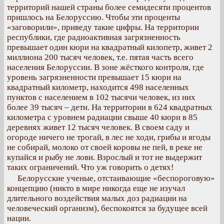
территорий нашей страны более семидесяти процентов
пришлось на Белоруссию. Чтобы эти проценты
«заговорили», приведу такие цифры. На территории
республики, где радиоактивная загрязненность
превышает один кюри на квадратный килопетр, живет 2
миллиона 200 тысяч человек, т.е. пятая часть всего
населения Белоруссии. В зоне жёсткого контроля, где
уровень загрязненности превышает 15 кюри на
квадратный километр, находится 498 населенных
пунктов с населением в 102 тысячи человек, из них
более 39 тысяч – дети. На территории в 624 квадратных
километра с уровнем радиации свыше 40 кюри в 85
деревнях живет 12 тысяч человек. В своем саду и
огороде ничего не трогай, в лес не ходи, грибы и ягоды
не собирай, молоко от своей коровы не пей, в реке не
купайся и рыбу не лови. Взрослый и тот не выдержит
таких ограничений. Что уж говорить о детях!
Белорусские ученые, отстаивающие «беспороговую»
концепцию (никто в мире никогда еще не изучал
длительного воздействия малых доз радиации на
человеческий организм), беспокоятся за будущее всей
нации.