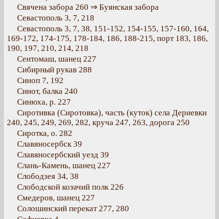
Свячена забора 260 ⇒ Буянская забора
Севастополь 3, 7, 218
Севастополь 3, 7, 38, 151-152, 154-155, 157-160, 164,
169-172, 174-175, 178-184, 186, 188-215, порт 183, 186,
190, 197, 210, 214, 218
Сентомаш, шанец 227
Сибирный рукав 288
Синоп 7, 192
Синот, балка 240
Синюха, р. 227
Сиротивка (Сиротовка), часть (куток) села Дериевки
240, 245, 249, 269, 282, круча 247, 263, дорога 250
Сиротка, о. 282
Славяносербск 39
Славяносербский уезд 39
Слань-Камень, шанец 227
Слободзея 34, 38
Слободской козачий полк 226
Смедеров, шанец 227
Солошинский перекат 277, 280