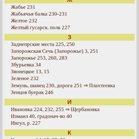
Жабье 231
Жабьячья балка 230-231
Желтое 232
Желтый гусарск. полк 227
З
Заднепрские места 225, 250
Запорожская Сечь (Запорожье) 3, 251
Запорожье 253, 260, 283
Збурьевка 34
Звонецкое 13, 15
Зеленое 232
Земунь, шанец 230, дорога 251 ⇒ Плахтеевка
Зенцов буерак 246
И
Ивановка 224, 232, 255 ⇒ Щербановка
Измаил 40, градонач-во 40
Ингул, р. 227
К