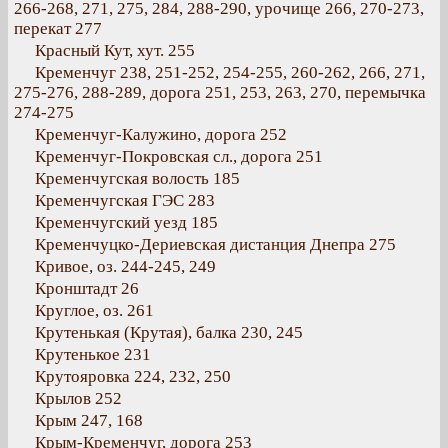
266-268, 271, 275, 284, 288-290, урочище 266, 270-273,
перекат 277
Красный Кут, хут. 255
Кременчуг 238, 251-252, 254-255, 260-262, 266, 271,
275-276, 288-289, дорога 251, 253, 263, 270, перемычка
274-275
Кременчуг-Калужино, дорога 252
Кременчуг-Покровская сл., дорога 251
Кременчугская волость 185
Кременчугская ГЭС 283
Кременчугский уезд 185
Кременчуцко-Дериевская дистанция Днепра 275
Кривое, оз. 244-245, 249
Кронштадт 26
Круглое, оз. 261
Крутенькая (Крутая), балка 230, 245
Крутенькое 231
Крутояровка 224, 232, 250
Крылов 252
Крым 247, 168
Крым-Кременчуг, дорога 253