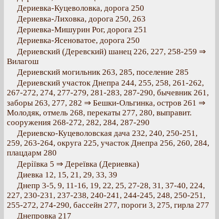
Дериевка-Куцеволовка, дорога 250
Дериевка-Лиховка, дорога 250, 263
Дериевка-Мишурин Рог, дорога 251
Дериевка-Ясеноватое, дорога 250
Дериевский (Деревский) шанец 226, 227, 258-259 ⇒
Вилагош
Дериевский могильник 263, 285, поселение 285
Дериевский участок Днепра 244, 255, 258, 261-262,
267-272, 274, 277-279, 281-283, 287-290, бычевник 261,
заборы 263, 277, 282 ⇒ Бешки-Ольгинка, остров 261 ⇒
Молодяк, отмель 268, перекаты 277, 280, выправит.
сооружения 268-272, 282, 284, 287-290
Дериевско-Куцеволовская дача 232, 240, 250-251,
259, 263-264, округа 225, участок Днепра 256, 260, 284,
плацдарм 280
Деріївка 5 ⇒ Дереївка (Дериевка)
Диевка 12, 15, 21, 29, 33, 39
Днепр 3-5, 9, 11-16, 19, 22, 25, 27-28, 31, 37-40, 224,
227, 230-231, 237-238, 240-241, 244-245, 248, 250-251,
255-272, 274-290, бассейн 277, пороги 3, 275, гирла 277
Днепровка 217