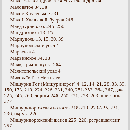
Мало-Александровка 34 ⇒ Александровка
Маловатое 34, 38
Малое Крутенькое 231
Малой Хващевой, буерак 246
Мандзурино, оз. 245, 250
Мандриковка 13, 15
Мариуполь 13, 15, 30, 39
Мариупольский уезд 4
Марьевка 4
Марьинское 34, 38
Маяк, трианг. пункт 264
Мелитопольский уезд 4
Миколаїв 7 ⇒ Николаев
Мишурин Рог (Мишуринорог) 4, 12, 14, 21, 28, 33, 39,
150, 173, 219, 224, 226, 231, 240, 251-252, 264, 267, дача
225, 245, 260, дорога 246, 250-251, 253, 263, пристань
277
Мишуринорожская волость 218-219, 223-225, 231,
236, округа 226
Мишуринорожский шанец 225, 226, ретраншамент
257