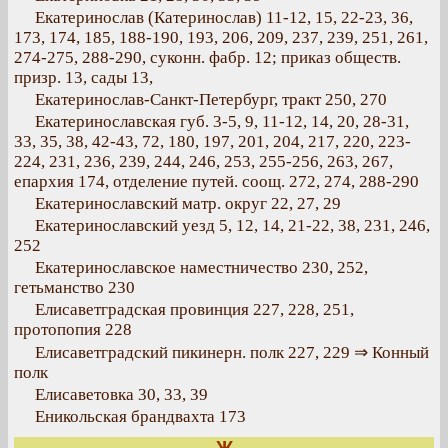
Екатеринослав (Катеринослав) 11-12, 15, 22-23, 36,
173, 174, 185, 188-190, 193, 206, 209, 237, 239, 251, 261,
274-275, 288-290, суконн. фабр. 12; приказ обществ.
призр. 13, сады 13,
Екатеринослав-Санкт-Петербург, тракт 250, 270
Екатеринославская губ. 3-5, 9, 11-12, 14, 20, 28-31,
33, 35, 38, 42-43, 72, 180, 197, 201, 204, 217, 220, 223-
224, 231, 236, 239, 244, 246, 253, 255-256, 263, 267,
епархия 174, отделение путей. соощ. 272, 274, 288-290
Екатеринославский матр. округ 22, 27, 29
Екатеринославский уезд 5, 12, 14, 21-22, 38, 231, 246,
252
Екатеринославское наместничество 230, 252,
гетьманство 230
Елисаветградская провинция 227, 228, 251,
протопопия 228
Елисаветградский пикинерн. полк 227, 229 ⇒ Конный
полк
Елисаветовка 30, 33, 39
Еникольская брандвахта 173
Ж