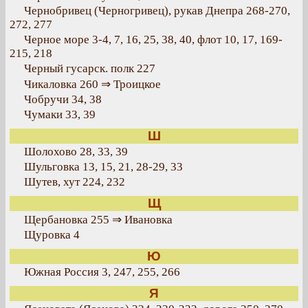
Чернобривец (Черногривец), рукав Днепра 268-270,
272, 277
Черное море 3-4, 7, 16, 25, 38, 40, флот 10, 17, 169-
215, 218
Черный гусарск. полк 227
Чикаловка 260 ⇒ Троицкое
Чобручи 34, 38
Чумаки 33, 39
Ш
Шолохово 28, 33, 39
Шульговка 13, 15, 21, 28-29, 33
Шутев, хут 224, 232
Щ
Щербановка 255 ⇒ Ивановка
Щуровка 4
Ю
Южная Россия 3, 247, 255, 266
Я