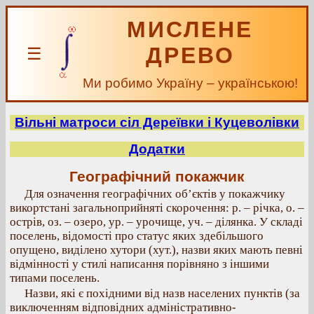
МИСЛЕНЕ
ДРЕВО
☰
Ми робимо Україну – українською!
Вільні матроси сіл Дереївки і Куцеволівки
Додатки
Географічний покажчик
Для означення географічних об’єктів у покажчику
викортстані загальноприйняті скорочення: р. – річка, о. –
острів, оз. – озеро, ур. – урочище, уч. – ділянка. У складі
поселень, відомості про статус яких здебільшого
опущено, виділено хутори (хут.), назви яких мають певні
відмінності у стилі написання порівняно з іншими
типами поселень.
Назви, які є похідними від назв населених пунктів (за
виключенням відповідних адміністративно-