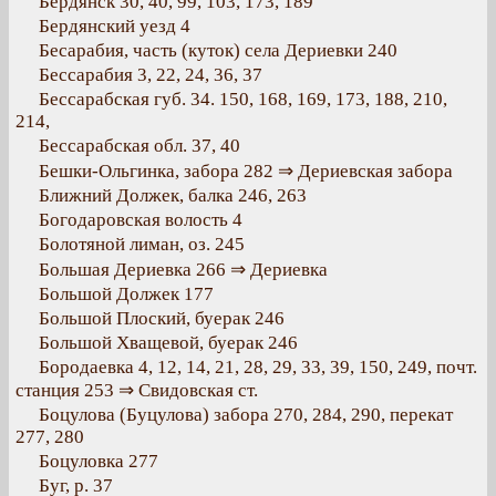
Бердянск 30, 40, 99, 103, 173, 189
Бердянский уезд 4
Бесарабия, часть (куток) села Дериевки 240
Бессарабия 3, 22, 24, 36, 37
Бессарабская губ. 34. 150, 168, 169, 173, 188, 210,
214,
Бессарабская обл. 37, 40
Бешки-Ольгинка, забора 282 ⇒ Дериевская забора
Ближний Должек, балка 246, 263
Богодаровская волость 4
Болотяной лиман, оз. 245
Большая Дериевка 266 ⇒ Дериевка
Большой Должек 177
Большой Плоский, буерак 246
Большой Хващевой, буерак 246
Бородаевка 4, 12, 14, 21, 28, 29, 33, 39, 150, 249, почт.
станция 253 ⇒ Свидовская ст.
Боцулова (Буцулова) забора 270, 284, 290, перекат
277, 280
Боцуловка 277
Буг, р. 37