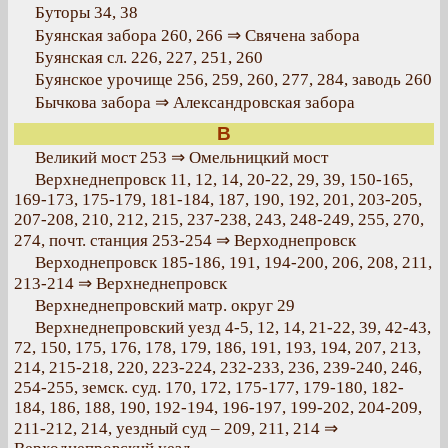
Буторы 34, 38
Буянская забора 260, 266 ⇒ Свячена забора
Буянская сл. 226, 227, 251, 260
Буянское урочище 256, 259, 260, 277, 284, заводь 260
Бычкова забора ⇒ Александровская забора
В
Великий мост 253 ⇒ Омельницкий мост
Верхнеднепровск 11, 12, 14, 20-22, 29, 39, 150-165,
169-173, 175-179, 181-184, 187, 190, 192, 201, 203-205,
207-208, 210, 212, 215, 237-238, 243, 248-249, 255, 270,
274, почт. станция 253-254 ⇒ Верходнепровск
Верходнепровск 185-186, 191, 194-200, 206, 208, 211,
213-214 ⇒ Верхнеднепровск
Верхнеднепровский матр. округ 29
Верхнеднепровский уезд 4-5, 12, 14, 21-22, 39, 42-43,
72, 150, 175, 176, 178, 179, 186, 191, 193, 194, 207, 213,
214, 215-218, 220, 223-224, 232-233, 236, 239-240, 246,
254-255, земск. суд. 170, 172, 175-177, 179-180, 182-
184, 186, 188, 190, 192-194, 196-197, 199-202, 204-209,
211-212, 214, уездный суд – 209, 211, 214 ⇒