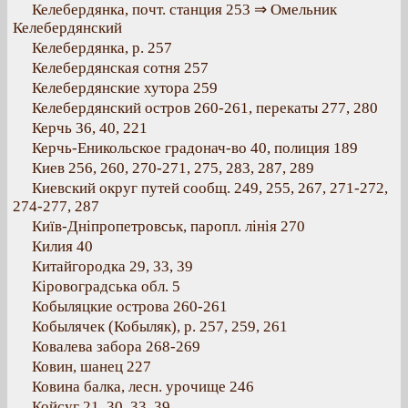
Келебердянка, почт. станция 253 ⇒ Омельник
Келебердянский
Келебердянка, р. 257
Келебердянская сотня 257
Келебердянские хутора 259
Келебердянский остров 260-261, перекаты 277, 280
Керчь 36, 40, 221
Керчь-Еникольское градонач-во 40, полиция 189
Киев 256, 260, 270-271, 275, 283, 287, 289
Киевский округ путей сообщ. 249, 255, 267, 271-272,
274-277, 287
Київ-Дніпропетровськ, паропл. лінія 270
Килия 40
Китайгородка 29, 33, 39
Кіровоградська обл. 5
Кобыляцкие острова 260-261
Кобылячек (Кобыляк), р. 257, 259, 261
Ковалева забора 268-269
Ковин, шанец 227
Ковина балка, лесн. урочище 246
Койсуг 21, 30, 33, 39