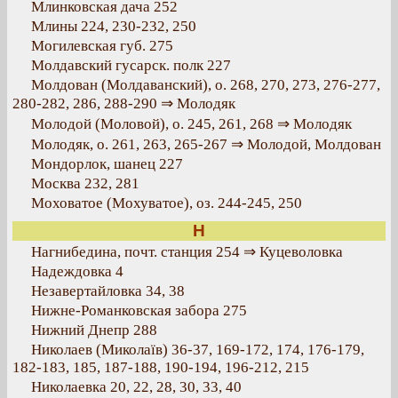
Млинковская дача 252
Млины 224, 230-232, 250
Могилевская губ. 275
Молдавский гусарск. полк 227
Молдован (Молдаванский), о. 268, 270, 273, 276-277,
280-282, 286, 288-290 ⇒ Молодяк
Молодой (Моловой), о. 245, 261, 268 ⇒ Молодяк
Молодяк, о. 261, 263, 265-267 ⇒ Молодой, Молдован
Мондорлок, шанец 227
Москва 232, 281
Моховатое (Мохуватое), оз. 244-245, 250
Н
Нагнибедина, почт. станция 254 ⇒ Куцеволовка
Надеждовка 4
Незавертайловка 34, 38
Нижне-Романковская забора 275
Нижний Днепр 288
Николаев (Миколаїв) 36-37, 169-172, 174, 176-179,
182-183, 185, 187-188, 190-194, 196-212, 215
Николаевка 20, 22, 28, 30, 33, 40