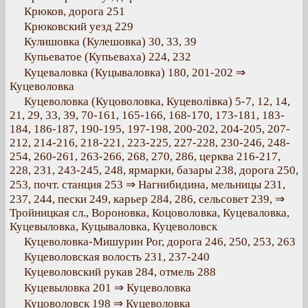
Крюков, дорога 251
Крюковский уезд 229
Кулишовка (Кулешовка) 30, 33, 39
Купьеватое (Купьеваха) 224, 232
Куцеваловка (Куцываловка) 180, 201-202 ⇒
Куцеволовка
Куцеволовка (Куцоволовка, Куцеволівка) 5-7, 12, 14,
21, 29, 33, 39, 70-161, 165-166, 168-170, 173-181, 183-
184, 186-187, 190-195, 197-198, 200-202, 204-205, 207-
212, 214-216, 218-221, 223-225, 227-228, 230-246, 248-
254, 260-261, 263-266, 268, 270, 286, церква 216-217,
228, 231, 243-245, 248, ярмарки, базары 238, дорога 250,
253, почт. станция 253 ⇒ Нагнибидина, мельницы 231,
237, 244, пески 249, карьер 284, 286, сельсовет 239, ⇒
Тройницкая сл., Вороновка, Коцоволовка, Куцеваловка,
Куцевыловка, Куцываловка, Куцеволовск
Куцеволовка-Мишурин Рог, дорога 246, 250, 253, 263
Куцеволовская волость 231, 237-240
Куцеволовский рукав 284, отмель 288
Куцевыловка 201 ⇒ Куцеволовка
Куцоволовск 198 ⇒ Куцеволовка