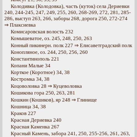
Колодивка (Колодовка), часть (куток) села Дериевки
240, 244-245, 247, 249, 255, 260, 268-269, 272, 281, 285-
286, выступ 263, 266, заборы 268, дорога 250, 272-274
⇒ Плаксиевка
Комисаровская волость 232
Комышеватое, оз. 245, 248, 250, 263
Конный пикинерн. полк 227 ⇒ Елисаветградский полк
Конопляное, оз. 244, 250, 256, 260
Константинополь 221
Копани Малые 34
Корткое (Коротное) 34, 38
Костромка 34, 38
Коцоволовка 28 ⇒ Куцеволовка
Кошикова гора 250, 263, 281
Кошкин (Кошиков), яр 248 ⇒ Глинище
Кошница 34, 38
Краков 227
Красная Дериевка 240
Красная Каменка 267
Красный Камень, забора 241, 250, 255-256, 261, 263,