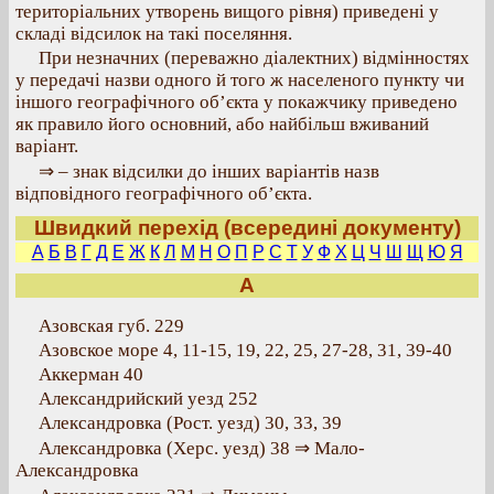
територіальних утворень вищого рівня) приведені у
складі відсилок на такі поселяння.
При незначних (переважно діалектних) відмінностях
у передачі назви одного й того ж населеного пункту чи
іншого географічного об’єкта у покажчику приведено
як правило його основний, або найбільш вживаний
варіант.
⇒ – знак відсилки до інших варіантів назв
відповідного географічного об’єкта.
Швидкий перехід (всередині документу)
А
Б
В
Г
Д
Е
Ж
К
Л
М
Н
О
П
Р
С
Т
У
Ф
Х
Ц
Ч
Ш
Щ
Ю
Я
А
Азовская губ. 229
Азовское море 4, 11-15, 19, 22, 25, 27-28, 31, 39-40
Аккерман 40
Александрийский уезд 252
Александровка (Рост. уезд) 30, 33, 39
Александровка (Херс. уезд) 38 ⇒ Мало-
Александровка