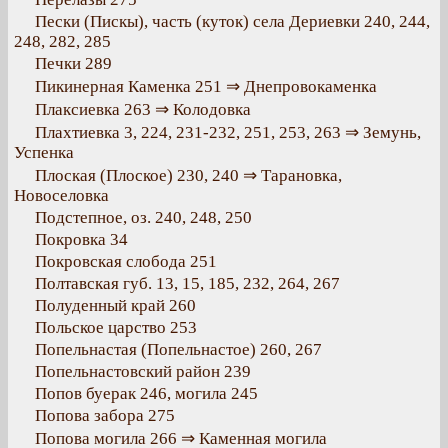
Пески (Пискы), часть (куток) села Дериевки 240, 244,
248, 282, 285
Печки 289
Пикинерная Каменка 251 ⇒ Днепровокаменка
Плаксиевка 263 ⇒ Колодовка
Плахтиевка 3, 224, 231-232, 251, 253, 263 ⇒ Земунь,
Успенка
Плоская (Плоское) 230, 240 ⇒ Тарановка,
Новоселовка
Подстепное, оз. 240, 248, 250
Покровка 34
Покровская слобода 251
Полтавская губ. 13, 15, 185, 232, 264, 267
Полуденный край 260
Польское царство 253
Попельнастая (Попельнастое) 260, 267
Попельнастовский район 239
Попов буерак 246, могила 245
Попова забора 275
Попова могила 266 ⇒ Каменная могила