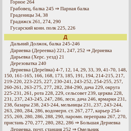
Горное 264
Грабовец, балка 245 ⇒ Парная балка
Граденицы 34, 38
Градижск 261, 274, 290
Гусарский конн. полк 225, 226
Д
Дальний Должок, балка 245-246
Дариевка (Дереевка) 221, 247, 252 ⇒ Дериевка
Дарьевка (Херс. уезд) 21
Дерезоватка 240
Дериевка (Дереївка) 4-7, 12, 14, 29, 33, 39, 41-70, 148,
150, 161-165, 166, 168, 173, 185, 191, 194, 214-215, 217,
219-220, 223-225, 227, 230-241, 243-252, 254-255, 257,
260-261, 263-275, 277, 282, 284-290, дача 229, округа
225-231, 261, рота 228, 229, сельсовет 239, церква 228,
231, 237, 243-245, 247, 286, лесн. дача 246, ярмарки 231,
238, базары 238, 243-244, мельницы 231, 237, 243-244,
263, 280, 284, 286, водомерн. ст. 267, 277, карьер 254-
255, 269, 280, 286, 288, 290, паромн. переправа 267, 270,
пристань 270, 277, 280, 282, 286 ⇒ Большая Дериевка
Дериевка, почт. станция 252 ⇒ Омельник