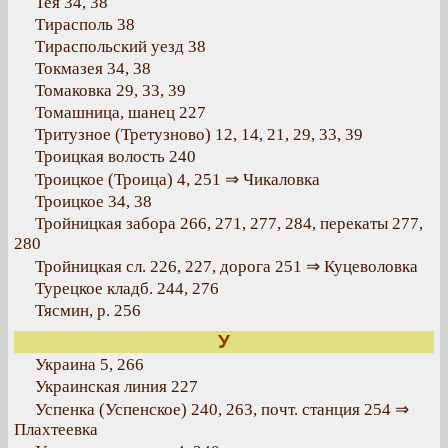
Тея 34, 38
Тирасполь 38
Тираспольский уезд 38
Токмазея 34, 38
Томаковка 29, 33, 39
Томашница, шанец 227
Тритузное (Третузново) 12, 14, 21, 29, 33, 39
Троицкая волость 240
Троицкое (Троица) 4, 251 ⇒ Чикаловка
Троицкое 34, 38
Тройницкая забора 266, 271, 277, 284, перекаты 277,
280
Тройницкая сл. 226, 227, дорога 251 ⇒ Куцеволовка
Турецкое кладб. 244, 276
Тясмин, р. 256
У
Украина 5, 266
Украинская линия 227
Успенка (Успенское) 240, 263, почт. станция 254 ⇒
Плахтеевка