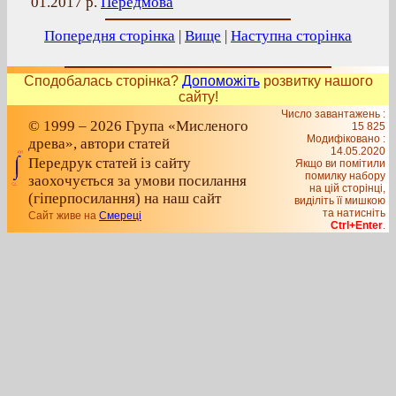
01.2017 р.
Передмова
Попередня сторінка
|
Вище
|
Наступна сторінка
Сподобалась сторінка?
Допоможіть
розвитку нашого
сайту!
Число завантажень :
© 1999 – 2026 Група «Мисленого
15 825
Модифіковано :
древа», автори статей
14.05.2020
Передрук статей із сайту
Якщо ви помітили
помилку набору
заохочується за умови посилання
на цiй сторiнцi,
(гіперпосилання) на наш сайт
видiлiть її мишкою
та натисніть
Сайт живе на
Смереці
Ctrl+Enter
.