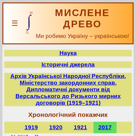
МИСЛЕНЕ
ДРЕВО
☰
Ми робимо Україну – українською!
Наука
Історичні джерела
Архів Української Народної Республіки.
Міністерство закордонних справ.
Дипломатичні документи від
Версальського до Ризького мирних
договорів (1919–1921)
Хронологічний покажчик
1919
1920
1921
2017