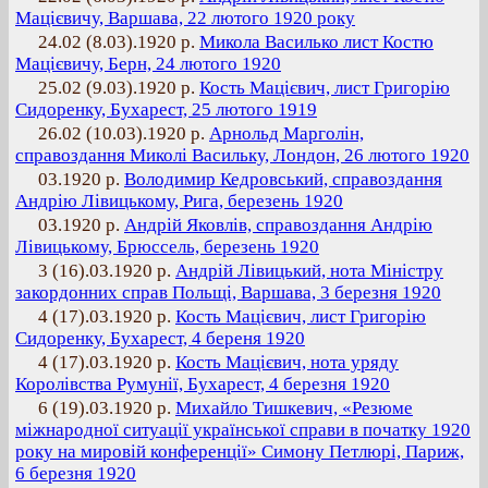
Мацієвичу, Варшава, 22 лютого 1920 року
24.02 (8.03).1920 р.
Микола Василько лист Костю
Мацієвичу, Берн, 24 лютого 1920
25.02 (9.03).1920 р.
Кость Мацієвич, лист Григорію
Сидоренку, Бухарест, 25 лютого 1919
26.02 (10.03).1920 р.
Арнольд Марголін,
справоздання Миколі Васильку, Лондон, 26 лютого 1920
03.1920 р.
Володимир Кедровський, справоздання
Андрію Лівицькому, Рига, березень 1920
03.1920 р.
Андрій Яковлів, справоздання Андрію
Лівицькому, Брюссель, березень 1920
3 (16).03.1920 р.
Андрій Лівицький, нота Міністру
закордонних справ Польщі, Варшава, 3 березня 1920
4 (17).03.1920 р.
Кость Мацієвич, лист Григорію
Сидоренку, Бухарест, 4 береня 1920
4 (17).03.1920 р.
Кость Мацієвич, нота уряду
Королівства Румунії, Бухарест, 4 березня 1920
6 (19).03.1920 р.
Михайло Тишкевич, «Резюме
міжнародної ситуації української справи в початку 1920
року на мировій конференції» Симону Петлюрі, Париж,
6 березня 1920