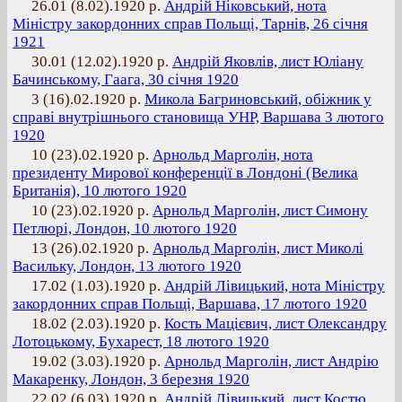
26.01 (8.02).1920 р.
Андрій Ніковський, нота
Міністру закордонних справ Польщі, Тарнів, 26 січня
1921
30.01 (12.02).1920 р.
Андрій Яковлів, лист Юліану
Бачинському, Гаага, 30 січня 1920
3 (16).02.1920 р.
Микола Багриновський, обіжник у
справі внутрішнього становища УНР, Варшава 3 лютого
1920
10 (23).02.1920 р.
Арнольд Марголін, нота
президенту Мирової конференції в Лондоні (Велика
Британія), 10 лютого 1920
10 (23).02.1920 р.
Арнольд Марголін, лист Симону
Петлюрі, Лондон, 10 лютого 1920
13 (26).02.1920 р.
Арнольд Марголін, лист Миколі
Васильку, Лондон, 13 лютого 1920
17.02 (1.03).1920 р.
Андрій Лівицький, нота Міністру
закордонних справ Польщі, Варшава, 17 лютого 1920
18.02 (2.03).1920 р.
Кость Мацієвич, лист Олександру
Лотоцькому, Бухарест, 18 лютого 1920
19.02 (3.03).1920 р.
Арнольд Марголін, лист Андрію
Макаренку, Лондон, 3 березня 1920
22.02 (6.03).1920 р.
Андрій Лівицький, лист Костю