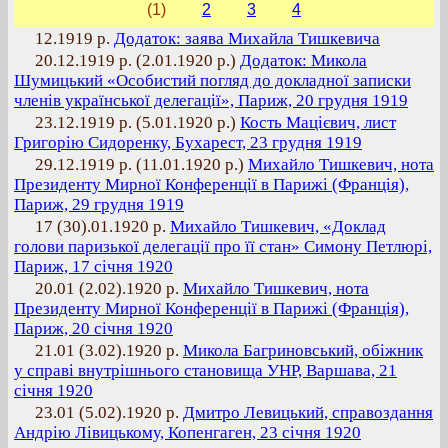
(1)
2
3
4
12.1919 р.
Додаток: заява Михайла Тишкевича
20.12.1919 р. (2.01.1920 р.)
Додаток: Микола
Шумицький «Особистий погляд до докладної записки
членів української делегації», Париж, 20 грудня 1919
23.12.1919 р. (5.01.1920 р.)
Кость Мацієвич, лист
Григорію Сидоренку, Бухарест, 23 грудня 1919
29.12.1919 р. (11.01.1920 р.)
Михайло Тишкевич, нота
Президенту Мирної Конференції в Парижі (Франція),
Париж, 29 грудня 1919
17 (30).01.1920 р.
Михайло Тишкевич, «Доклад
голови паризької делегації про її стан» Симону Петлюрі,
Париж, 17 січня 1920
20.01 (2.02).1920 р.
Михайло Тишкевич, нота
Президенту Мирної Конференції в Парижі (Франція),
Париж, 20 січня 1920
21.01 (3.02).1920 р.
Микола Багриновський, обіжник
у справі внутрішнього становища УНР, Варшава, 21
січня 1920
23.01 (5.02).1920 р.
Дмитро Левицький, справоздання
Андрію Лівицькому, Копенгаген, 23 січня 1920