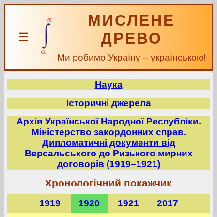
МИСЛЕНЕ
ДРЕВО
☰
Ми робимо Україну – українською!
Наука
Історичні джерела
Архів Української Народної Республіки.
Міністерство закордонних справ.
Дипломатичні документи від
Версальського до Ризького мирних
договорів (1919–1921)
Хронологічний покажчик
1919
1920
1921
2017