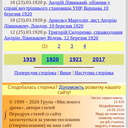
10 (23).03.1920 р.
Андрій Лівицький, обіжник у
справі внутрішнього становища УНР, Варшава 10
березня 1920
10 (23).03.1920 р.
Арнольд Марголін, лист Андрію
Лівицькому, Лондон, 10 березня 1920
12 (25).03.1920 р.
Григорій Сидоренко, справоздання
Андрію Лівицькому Відень, 12 березня 1920
(1)
2
3
4
1919
1920
1921
2017
Попередня сторінка
|
Вище
|
Наступна сторінка
Сподобалась сторінка?
Допоможіть
розвитку нашого
сайту!
Число завантажень :
© 1999 – 2026 Група «Мисленого
15 835
Модифіковано :
древа», автори статей
14.05.2020
Передрук статей із сайту
Якщо ви помітили
помилку набору
заохочується за умови посилання
на цiй сторiнцi,
(гіперпосилання) на наш сайт
видiлiть її мишкою