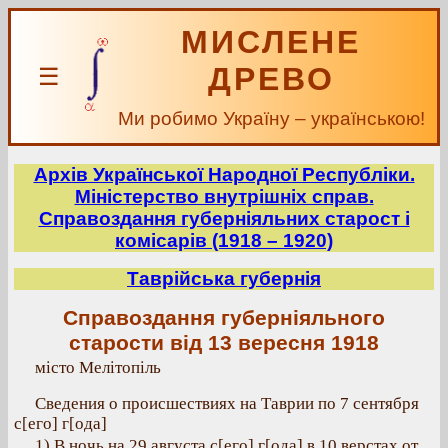
МИСЛЕНЕ
ДРЕВО
☰
Ми робимо Україну – українською!
Архів Української Народної Республіки.
Міністерство внутрішніх справ.
Справоздання губерніяльних старост і
комісарів (1918 – 1920)
Таврійська губернія
Справоздання губерніяльного
старости від 13 вересня 1918
місто Мелітопіль
Сведения о происшествиях на Таврии по 7 сентября
с[его] г[ода]
1) В ночь на 29 августа с[его] г[ода] в 10 верстах от