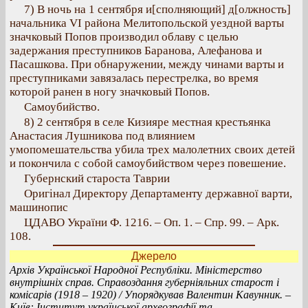
7) В ночь на 1 сентября и[сполняющий] д[олжность]
начальника VI района Мелитопольской уездной варты
значковый Попов производил облаву с целью
задержания преступников Баранова, Алефанова и
Пасашкова. При обнаружении, между чинами варты и
преступниками завязалась перестрелка, во время
которой ранен в ногу значковый Попов.
Самоубийство.
8) 2 сентября в селе Кизияре местная крестьянка
Анастасия Лушникова под влиянием
умопомешательства убила трех малолетних своих детей
и покончила с собой самоубийством через повешение.
Губернский староста Таврии
Оригінал Директору Департаменту державної варти,
машинопис
ЦДАВО України Ф. 1216. – Оп. 1. – Спр. 99. – Арк.
108.
Джерело
Архів Української Народної Республіки. Міністерство
внутрішніх справ. Справоздання губерніяльних старост і
комісарів (1918 – 1920) / Упорядкував Валентин Кавунник. –
Київ: Інститут української археографії та