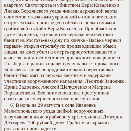
квартиру Святогорова и убийством Веры Коваленко в
Лисках Бердянского уезда чинами державной варты
совместно с казаками украинской сотни и немецким
патрулем была произведена облава с целью поимки
грабителей и убийц Веры Коваленко. При обысках в
доме Глущенко, засевший на чердаке неизвестный
бандит из Ростова-на-Дону по кличке «Васька черный
первый» открыл стрельбу по производившим обыск
лицам, из коих убил на смерть присутствовавшего в
качестве понятого местного присяжного поверенного
Гольберга и ранил в правую руку навылет приказного
Бобылева. После непродолжительной перестрелки
бандит был взят из чердака мертвым и задержаны
участники вооруженного нападения: Леонтий Задоенко,
Ирина Задоенко, Алексей Шелудченко и Матрена
Варвашенкова. Все поименованные преступники
сознались в совершенном ими преступлении.
6) В ночь на 29 августа в селе Ивановке
Мелитопольского уезда шайкой вооруженных
злоумышленников ограблено у кр[естьянина] Дмитрия
Дехтярева 100 рублей денег. Грабители скрылись,
розыск их производится.