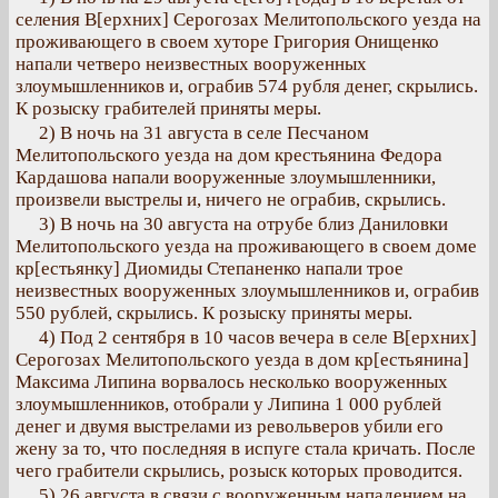
селения В[ерхних] Серогозах Мелитопольского уезда на
проживающего в своем хуторе Григория Онищенко
напали четверо неизвестных вооруженных
злоумышленников и, ограбив 574 рубля денег, скрылись.
К розыску грабителей приняты меры.
2) В ночь на 31 августа в селе Песчаном
Мелитопольского уезда на дом крестьянина Федора
Кардашова напали вооруженные злоумышленники,
произвели выстрелы и, ничего не ограбив, скрылись.
3) В ночь на 30 августа на отрубе близ Даниловки
Мелитопольского уезда на проживающего в своем доме
кр[естьянку] Диомиды Степаненко напали трое
неизвестных вооруженных злоумышленников и, ограбив
550 рублей, скрылись. К розыску приняты меры.
4) Под 2 сентября в 10 часов вечера в селе В[ерхних]
Серогозах Мелитопольского уезда в дом кр[естьянина]
Максима Липина ворвалось несколько вооруженных
злоумышленников, отобрали у Липина 1 000 рублей
денег и двумя выстрелами из револьверов убили его
жену за то, что последняя в испуге стала кричать. После
чего грабители скрылись, розыск которых проводится.
5) 26 августа в связи с вооруженным нападением на