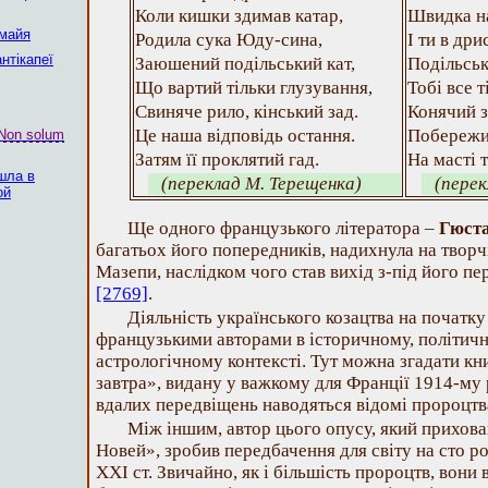
Коли кишки здимав катар,
Швидка н
 майя
Родила сука Юду-сина,
І ти в др
нтікапеї
Заюшений подільський кат,
Подільськ
Що вартий тільки глузування,
Тобі все 
Свиняче рило, кінський зад.
Конячий з
Це наша відповідь остання.
Побережи
Non solum
Затям її проклятий гад.
На масті т
шла в
(переклад М. Терещенка)
(пере
ой
Ще одного французького літератора –
Гюста
багатьох його попередників, надихнула на творч
Мазепи, наслідком чого став вихід з-під його 
[2769]
.
Діяльність українського козацтва на початку
французькими авторами в історичному, політичн
астрологічному контексті. Тут можна згадати кн
завтра», видану у важкому для Франції 1914-му р
вдалих передвіщень наводяться відомі пророцт
Між іншим, автор цього опусу, який прихова
Новей», зробив передбачення для світу на сто ро
ХХІ ст. Звичайно, як і більшість пророцтв, вони