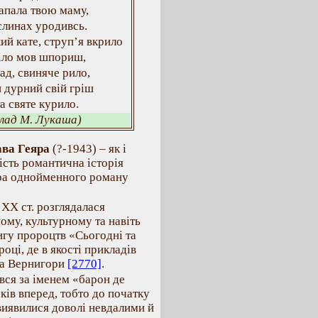
апала твою маму,
ислинах уродивсь.
ий кате, струп’я вкрило
тіло мов шпориш,
ад, свиняче рило,
 дурний свій гріш
а святе курило.
клад М. Лукаша)
ва Геяра
(?-1943) – як і
ість романтична історія
пера однойменного роману
 ХХ ст. розглядалася
ому, культурному та навіть
игу пророцтв «Сьогодні та
оці, де в якості прикладів
ва Вернигори
[2770]
.
вся за іменем «барон де
ків вперед, тобто до початку
 виявилися доволі невдалими й