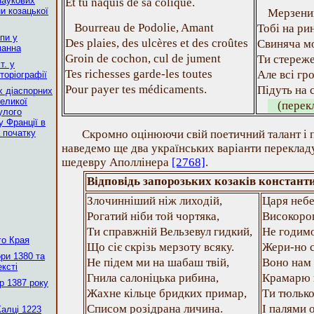
наукових
Et tu naquis de sa colique.
ни козацької
Мерзений
Bourreau de Podolie, Amant
Тобі на ри
епи у
Des plaies, des ulcères et des croûtes
Свиняча мо
манна
Groin de cochon, cul de jument
Ти стереж
т. у
Tes richesses garde-les toutes
Але всі гр
торіографії
Pour payer tes médicaments.
Підуть на 
х діаспорних
Великої
(перек
улого
у Франції в
а початку
Скромно оцінюючи свій поетичний талант і п
наведемо ще два українських варіанти переклад
шедевру Аполлінера
[2768]
.
Відповідь запорозьких козаків констан
Злочинніший ніж лиходій,
Царя небе
Рогатий ніби той чортяка,
Високорог
Ти справжній Вельзевул гидкий,
Не годимо
го Края
Що сіє скрізь мерзоту всяку.
Жери-но с
ри 1380 та
Не підем ми на шабаш твій,
Воно нам 
ексті
Гнила салоніцька рибина,
Крамарю 
р 1387 року
Жахне кільце бридких примар,
Ти тюлько
Списом розідрана личина.
І палями 
Калці 1223