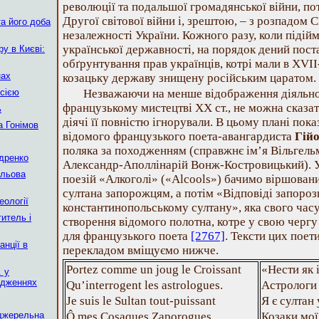
революції та подальшої громадянської війни, пот
Другої світової війни і, зрештою, – з розпадом
а його доба
незалежності України. Кожного разу, коли підій
української державності, на порядок дений пост
у в Києві:
обґрунтування прав українців, котрі мали в ХVІ
нах
козацьку державу знищену російським царатом.
сією
Незважаючи на менше відображення діяльнос
французькому мистецтві ХХ ст., не можна сказат
ь
діячі її повністю ігнорували. В цьому плані пока
 Гонімов
відомого французького поета-авангардиста
Гій
поляка за походженням (справжнє ім’я Вільгель
ндренко
Александр-Аполлінарій Вонж-Костровицький). У 
ільова
поезій «Алкоголі» («Alcools») бачимо віршован
султана запорожцям, а потім «Відповіді запороз
еології
константинопольському султану», яка свого часу
итель і
створення відомого полотна, котре у свою черг
для французького поета
[2767]
. Тексти цих поет
нції в
перекладом вміщуємо нижче.
Portez comme un joug le Croissant
«Нести як 
. у
ідженнях
Qu’interrogent les astrologues.
Астрологи 
Je suis le Sultan tout-puissant
Я є султан 
 джерельна
Ô mes Cosaques Zaporogues,
Козаки мої