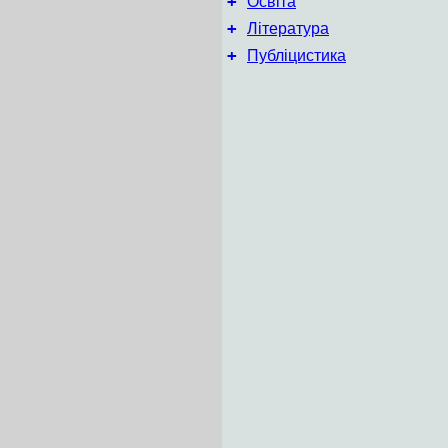
+
Освіта
+
Література
+
Публіцистика