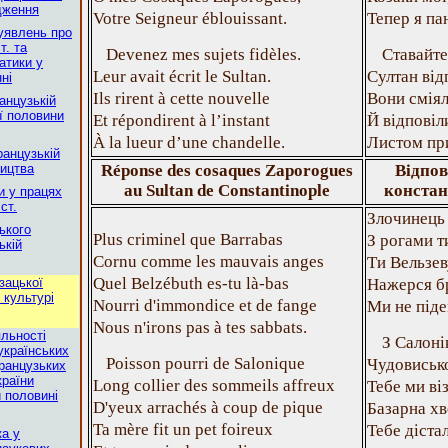
дження
Votre Seigneur éblouissant.
Тепер я пан
 уявлень про
т. та
Devenez mes sujets fidèles.
Ставайте
атики у
Leur avait écrit le Sultan.
Султан від
ні
Ils rirent à cette nouvelle
Вони сміял
ранцузькій
ої половини
Et répondirent à l’instant
Й відповіл
À la lueur d’une chandelle.
Листом при
ранцузькій
ництва
Réponse des cosaques Zaporogues
Відпов
au Sultan de Constantinople
констан
и у працях
ст.
Злочинець 
ького
Plus criminel que Barrabas
З рогами ти
ькій
Cornu comme les mauvais anges
Ти Вельзев
Quel Belzébuth es-tu là-bas
зацької
Нажерся бр
 культурі
Nourri d'immondice et de fange
Ми не підем
Nous n'irons pas à tes sabbats.
яльності
З Салоні
українських
Poisson pourri de Salonique
Чудовисько
французьких
країни
Long collier des sommeils affreux
Тебе ми ві
й половині
D'yeux arrachés à coup de pique
Базарна хв
Ta mère fit un pet foireux
Тебе дістал
ка у