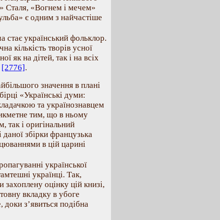
» Сталя, «Вогнем і мечем»
ульба» є одним з найчастіше
а стає український фольклор.
чна кількість творів усної
ї як на дітей, так і на всіх
у
[2776]
.
йбільшого значення в плані
бірці «Українські думи:
кладачкою та українознавцем
икметне тим, що в ньому
, так і оригінальний
і даної збірки французька
цюваннями в цій царині
опагуванні української
амтешні українці. Так,
 захоплену оцінку цій книзі,
товну вкладку в убоге
, доки з’явиться подібна