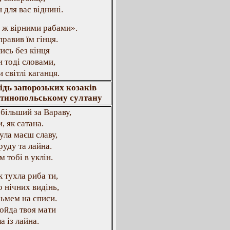
 для вас віднині.
 ж вірними рабами».
правив їм гінця.
ись без кінця
и тоді словами,
 світлі каганця.
ідь запорозьких козаків
тинопольському султану
більший за Вараву,
, як сатана.
ула маєш славу,
уду та лайна.
 тобі в уклін.
к тухла риба ти,
 нічних видінь,
зьмем на списи.
ойда твоя мати
а із лайна.