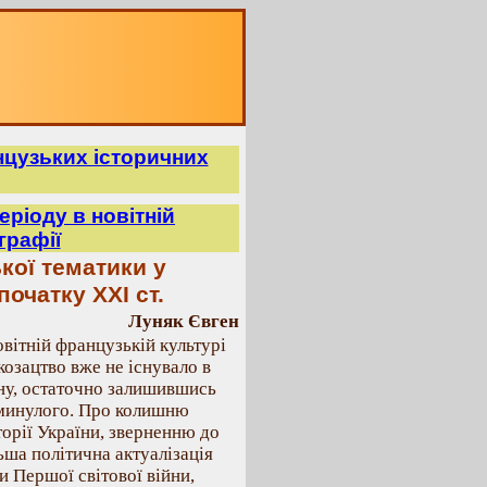
анцузьких історичних
еріоду в новітній
графії
ької тематики у
очатку ХХІ ст.
Луняк Євген
овітній французькій культурі
козацтво вже не існувало в
ну, остаточно залишившись
м минулого. Про колишню
сторії України, зверненню до
ьша політична актуалізація
и Першої світової війни,