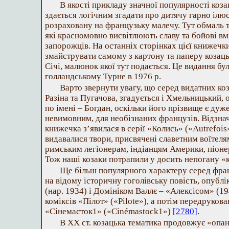
В якості прикладу значної популярності коза
здається логічним згадати про дитячу гарно іл
розраховану на французьку малечу. Тут обмаль те
які красномовно висвітлюють славу та бойові вм
запорожців. На останніх сторінках цієї книжеч
змайструвати самому з картону та паперу козаць
Січі, малюнок якої тут подається. Це видання бу
голландському Турне в 1976 р.
Варто звернути увагу, що серед видатних ко
Разіна та Пугачова, згадується і Хмельницький, 
по імені – Богдан, оскільки його прізвище є ду
невимовним, для необізнаних французів. Відзна
книжечка з’явилася в серії «Колись» («Autrefois»
видавалися твори, присвячені славетним воїтеля
римським легіонерам, індіанцям Америки, піоне
Тож наші козаки потрапили у досить непогану 
Ще більш популярного характеру серед фран
на відому історичну гоголівську повість, опубл
(нар. 1934) і Домініком Валлє – «Алексісом» (19
коміксів «Пілот» («Pilote»), а потім передруков
«Сінемасток1» («Cinémastock1»)
[2780]
.
В ХХ ст. козацька тематика продовжує «опан