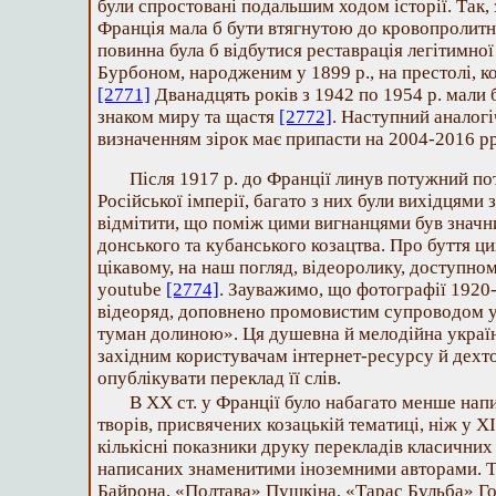
були спростовані подальшим ходом історії. Так, 
Франція мала б бути втягнутою до кровопролитно
повинна була б відбутися реставрація легітимної
Бурбоном, народженим у 1899 р., на престолі, к
[2771]
Дванадцять років з 1942 по 1954 р. мали 
знаком миру та щастя
[2772]
. Наступний аналогі
визначенням зірок має припасти на 2004-2016 р
Після 1917 р. до Франції линув потужний пот
Російської імперії, багато з них були вихідцями 
відмітити, що поміж цими вигнанцями був значни
донського та кубанського козацтва. Про буття ци
цікавому, на наш погляд, відеоролику, доступно
youtube
[2774]
. Зауважимо, що фотографії 1920-х
відеоряд, доповнено промовистим супроводом у 
туман долиною». Ця душевна й мелодійна україн
західним користувачам інтернет-ресурсу й дехто
опублікувати переклад її слів.
В ХХ ст. у Франції було набагато менше на
творів, присвячених козацькій тематиці, ніж у Х
кількісні показники друку перекладів класичних
написаних знаменитими іноземними авторами. 
Байрона, «Полтава» Пушкіна, «Тарас Бульба» Го