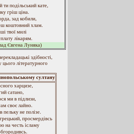
 ти подільський кате,
нку гріш ціна.
рда, зад кобили,
еш коштовний хлам.
оші твої милі
сплату лікарям.
лад Євгена Луняка)
ерекладацькі здібності,
у цього літературного
тинопольському султану
сного харцизе,
ий сатано,
ся ми в підлизи,
ам своє лайно.
в пельку не полізе.
грецький, просмердівсь
ю на честь ісламу
обгородивсь.