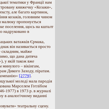
цької тематики у Франції нам
юстровану книжечку «Козаки»,
ксту, але багато картинок,
іння козаків, головним чином
ки малюку пропонується
ке поселення, щось на кшталт
ло надруковано в
зацьких ватажків Єрмака,
однак він називається просто
же складним, майже
чимо, що дана дитяча
), у якій також вже
м минулого – вікінгам,
рам Дикого Заходу, піратам.
«компанію»
[2779]
.
цузької молоді мала пародія
ікована Марселем Готлібом
46-1977) в 1973 р. в журналі
ану в аналогічному виданні
овувати» театральну сцену.