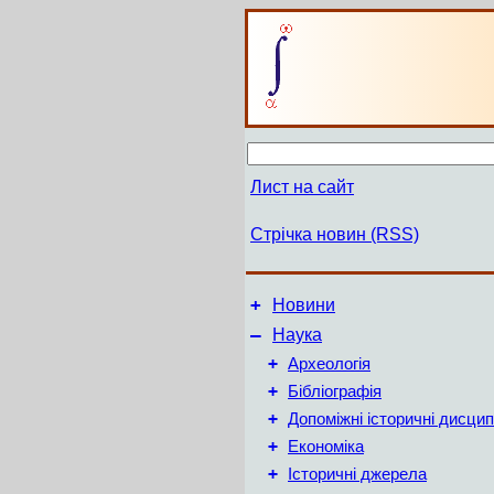
Лист на сайт
Стрічка новин (RSS)
+
Новини
–
Наука
+
Археологія
+
Бібліографія
+
Допоміжні історичні дисцип
+
Економіка
+
Історичні джерела