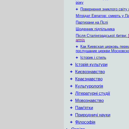
року
+
Повернення зниклого світу
Мітрідат Евпатор: смерть у Па
Партизани на Пслі
Щоденник підпільника
Після Сталінградської битви:
armis
+
Как Киевская церковь пере
послушание церкви Московск
+
Історик і стиль
+
Історія культури
+
Києвознавство
+
Краєзнавство
+
Культурологія
+
Літературні студії
+
Мовознавство
+
Пам’ятки
+
Природничі науки
+
Філософія