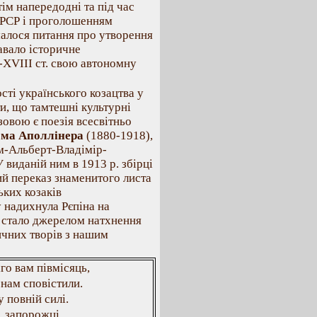
ім напередодні та під час
 СРСР і проголошенням
малося питання про утворення
авало історичне
І-ХVІІІ ст. свою автономну
ті українського козацтва у
и, що тамтешні культурні
зовою є поезія всесвітньо
ома Аполлінера
(1880-1918),
м-Альберт-Владімір-
виданій ним в 1913 р. збірці
ий переказ знаменитого листа
ьких козаків
 надихнула Рєпіна на
у стало джерелом натхнення
ичних творів з нашим
іго вам півмісяць,
нам сповістили.
у повній силі.
, запорожці,