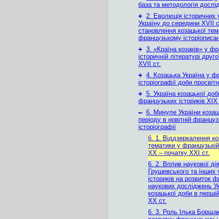
база та методологія дослі
+
2. Еволюція історичних
Україну до середини ХVІІ с
становлення козацької тем
французькому історіописан
+
3. «Країна козаків» у ф
історичній літературі друг
ХVІІ ст.
+
4. Козацька Україна у ф
історіографії доби просвіт
+
5. Україна козацької доб
французьких істориків ХІХ 
–
6. Минуле України козац
періоду в новітній француз
історіографії
6. 1. Віддзеркалення ко
тематики у французькій
ХХ – початку ХХІ ст.
6. 2. Вплив наукової ді
Грушевського та інших 
істориків на розвиток 
наукових досліджень У
козацької доби в перші
ХХ ст.
6. 3. Роль Ілька Борща