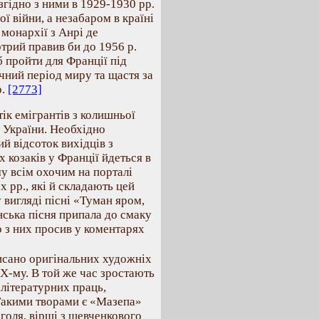
згідно з ними в 1929-1930 рр.
ї війни, а незабаром в країні
 монархії з Анрі де
отрий правив би до 1956 р.
б пройти для Франції під
чний період миру та щастя за
р.
[2773]
ік емігрантів з колишньої
з України. Необхідно
й відсоток вихідців з
х козаків у Франції йдеться в
му всім охочим на порталі
 рр., які й складають цей
вигляді пісні «Туман яром,
ська пісня припала до смаку
 з них просив у коментарях
писано оригінальних художніх
ІХ-му. В той же час зростають
 літературних праць,
Такими творами є «Мазепа»
голя, вірші з шевченкового