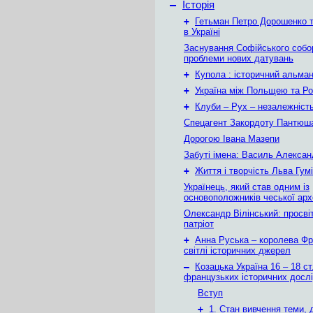
–
Історія
+
Гетьман Петро Дорошенко т
в Україні
Заснування Софійського собор
проблеми нових датувань
+
Купола : історичний альма
+
Україна між Польщею та Ро
+
Клуби – Рух – незалежніст
Спецагент Закордоту Пантюша
Дорогою Івана Мазепи
Забуті імена: Василь Алекса
+
Життя і творчість Льва Гум
Українець, який став одним із
основоположників чеської арх
Олександр Вілінський: просвіт
патріот
+
Анна Руська – королева Фра
світлі історичних джерел
–
Козацька Україна 16 – 18 ст
французьких історичних досл
Вступ
+
1. Стан вивчення теми,