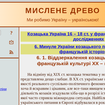
МИСЛЕНЕ ДРЕВО
Ми робимо Україну – українською!
?
Козацька Україна 16 – 18 ст. у фр
дослідженнях
6. Минуле України козацького п
французькій історіо
6. 1. Віддзеркалення козац
французькій культурі ХХ – п
На відміну від ХІХ ст. козацька тематика у н
представлена дещо слабше. В ХХ ст. українське 
якості реального суспільно-політичного феноме
хоча й яскравим і цікавим, але все-таки явище
ліни
діяльність козаків згадували хіба-що в розрізі і
якої часто сприяла міжнародна ситуація. Найбіл
українського питання в Європі відбувалася в рок