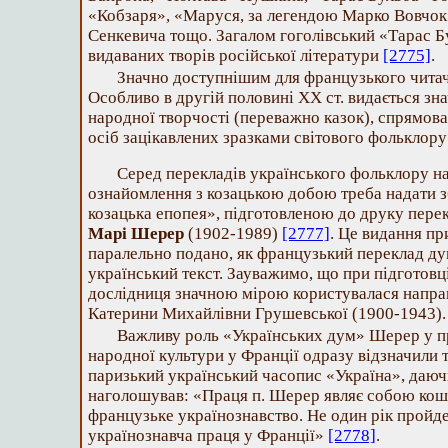
«Кобзаря», «Маруся, за легендою Марко Вовчок
Сенкевича тощо. Загалом гоголівський «Тарас Б
видаваних творів російської літератури
[2775]
.
Значно доступнішим для французького читач
Особливо в другій половині ХХ ст. видається зна
народної творчості (переважно казок), спрямовано
осіб зацікавлених зразками світового фольклор
Серед перекладів українського фольклору на
ознайомлення з козацькою добою треба надати з
козацька епопея», підготовленою до друку пере
Марі Шерер
(1902-1989)
[2777]
. Це видання пр
паралельно подано, як французький переклад дум
український текст. Зауважимо, що при підготовц
дослідниця значною мірою користувалася напра
Катерини Михайлівни Грушевської (1900-1943).
Важливу роль «Українських дум» Шерер у пр
народної культури у Франції одразу відзначили т
паризький український часопис «Україна», даючи
наголошував: «Праця п. Шерер являє собою кош
французьке українознавство. Не один рік пройде
українознавча праця у Франції»
[2778]
.