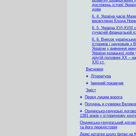
розвитку французьких 
досліжень історії Украї
доби
6. 4. Україна часів Маз
висвітленні Клода Нор
6. 5. Україна ХVІ-ХVІІІ с
сучасній французькій іс
6. 6. Внесок українськи
істориків і науковців з 
України у вивчення мин
України козацької доби 
другій половині ХХ – н
ХХІ ст.
Висновки
+
Література
+
Іменний покажчик
Зміст
+
Перед лицем ворога
+
Полдень и сумерки Велико
+
Ординсько-генуезькі догово
1381 років у історичному конт
Ординсько-генуезський догові
та його передісторія
Деякі нотатки щодо битви на 