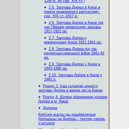
1240 р. до сер. ХІХ ст.)
+
2.5. Заплава Дніпра в Києві в
період розвиненого капіталізму:
сер. ХІХ ст.-1917 р.
+
2.6. Заплава Дніпра в Києві під
час Перших визвольних змагань
1917-1921 рр.
+
2.7. Заплава Дніпра у
міжвоєнному Києві 1921-1941 рр.
+
2.8. Заплава Дніпра під час
радянсько-німецької війни 1941-43
рр.
+
2.9. Заплава Дніпра у Києві в
1943-1990 рр.
+
2.10. Заплава Дніпра в Києві з
1991 р.
+
Розділ 3. Інші складові цінності
заплави Дніпра в межах міста Києва
+
Розділ 4. Шляхи збереження долини
Дніпра в м. Києві
+
Додатки
Кіеўскія выспы ды прыбярэжныя
ўрочышчы на Дняпры – погляд скрозь
стагоддзі