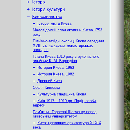
+
Історія
+
Історія культури
–
Києвознавство
+
Історія міста Києва
Маловідомий план околиць Києва 1753
року
Північно-західні околиці Києва середини
XVIII ст. на картах монастирських
володінь
Плани Києва 1810 року з рукописного
альбому К. М. Бороздіна
+
История Киева, 1963
+
История Киева, 1982
+
Древний Киев
Софія Київська
+
Культурна спадщина Києва
+
Київ 1917 – 1919 рр. Події, особи,
адреси
Пам’ятник Тарасові Шевченку перед
Київським університетом
+
Киев: церковная архитектура XI-XIX
века