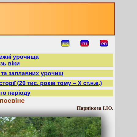
uk
ru
en
режні урочища
зь віки
в та заплавних урочищ
орії (20 тис. років тому – X ст.н.е.)
го періоду
посвіне
Парнікоза І.Ю.