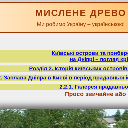
МИСЛЕНЕ ДРЕВО
Ми робимо Україну – українською!
Київські острови та прибе
на Дніпрі – погляд крі
Розділ 2. Історія київських острові
2. Заплава Дніпра в Києві в період прадавньої іст
2.2.1. Галерея прадавньо
Просо звичайне або 