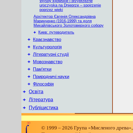
Wyspy kijowskie i przybrzeżne
uroczyska na Dnieprze – spojrzenie
poprzez wieki
Архітектор Євгенія Олександрівна
Маринченко (1916-1999) та доля
Михайлівського Золотоверхого собору
+
Киев: путеводитель
+
Краєзнавство
+
Культурологія
+
Літературні студії
+
Мовознавство
+
Пам’ятки
+
Природничі науки
+
Філософія
+
Освіта
+
Література
+
Публіцистика
© 1999 – 2026 Група «Мисленого древа»,