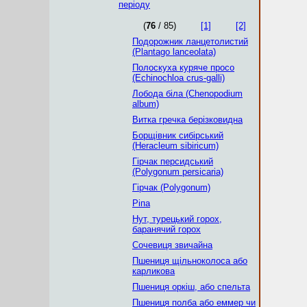
періоду
(
76
/ 85)
[1]
[2]
Подорожник ланцетолистий
(Plantago lanceolata)
Полоскуха куряче просо
(Echinochloa crus-galli)
Лобода біла (Chenopodium
album)
Витка гречка берізковидна
Борщівник сибірський
(Heracleum sibiricum)
Гірчак персидський
(Polygonum persicaria)
Гірчак (Polygonum)
Ріпа
Нут, турецький горох,
баранячий горох
Сочевиця звичайна
Пшениця щільноколоса або
карликова
Пшениця оркіш, або спельта
Пшениця полба або еммер чи