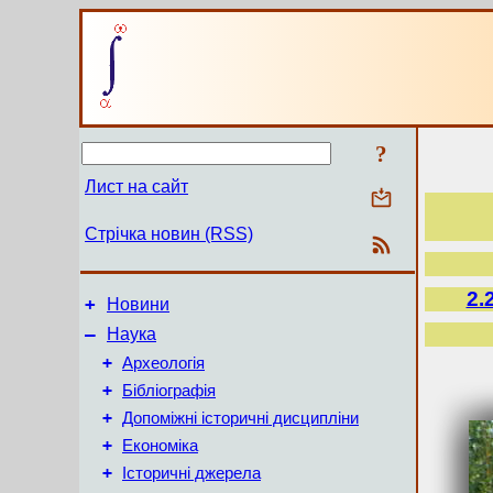
?
Лист на сайт
Стрічка новин (RSS)
2.
+
Новини
–
Наука
+
Археологія
+
Бібліографія
+
Допоміжні історичні дисципліни
+
Економіка
+
Історичні джерела