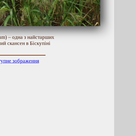
um) – одна з найстарших
ий скансен в Біскупіні
тупне зображення