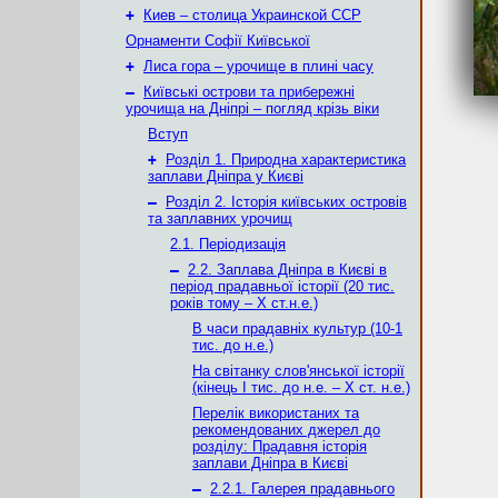
+
Киев – столица Украинской ССР
Орнаменти Софії Київської
+
Лиса гора – урочище в плині часу
–
Київські острови та прибережні
урочища на Дніпрі – погляд крізь віки
Вступ
+
Розділ 1. Природна характеристика
заплави Дніпра у Києві
–
Розділ 2. Історія київських островів
та заплавних урочищ
2.1. Періодизація
–
2.2. Заплава Дніпра в Києві в
період прадавньої історії (20 тис.
років тому – X ст.н.е.)
В часи прадавніх культур (10-1
тис. до н.е.)
На світанку слов'янської історії
(кінець І тис. до н.е. – X ст. н.е.)
Перелік використаних та
рекомендованих джерел до
розділу: Прадавня історія
заплави Дніпра в Києві
–
2.2.1. Галерея прадавнього