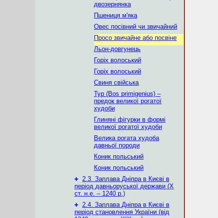
двозернянка
Пшениця м'яка
Овес посівний чи звичайний
Просо звичайне або посвіне
Льон-довгунець
Горіх волоський
Горіх волоський
Свиня свійська
Тур (Bos primigenius) –
предок великої рогатої
худоби
Глиняні фігурки в формі
великої рогатої худоби
Велика рогата худоба
давньої породи
Коник польський
Коник польський
+
2.3. Заплава Дніпра в Києві в
період давньоруської держави (Х
ст. н.е. – 1240 р.)
+
2.4. Заплава Дніпра в Києві в
період становлення України (від