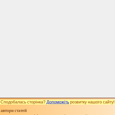
Сподобалась сторінка?
Допоможіть
розвитку нашого сайту!
 автори статей