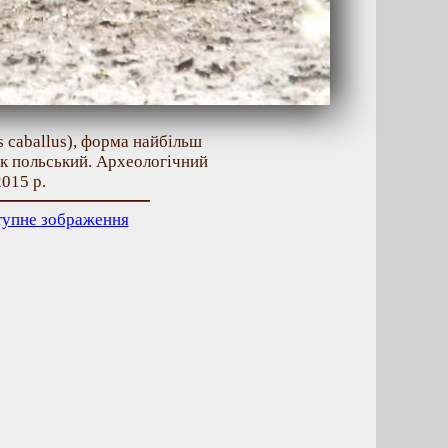
s caballus), форма найбільш
ик польський. Археологічний
2015 р.
тупне зображення