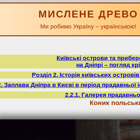
МИСЛЕНЕ ДРЕВО
Ми робимо Україну – українською!
Київські острови та прибе
на Дніпрі – погляд крі
Розділ 2. Історія київських острові
2. Заплава Дніпра в Києві в період прадавньої іст
2.2.1. Галерея прадавньо
Коник польськ