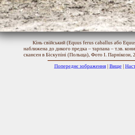
Кінь свійський (Equus ferus caballus або Equu
наближена до дикого предка – тарпана – т.зв. кон
скансен в Біскупіні (Польща), Фото І. Парнікози, 
Попереднє зображення
|
Вище
|
Нас