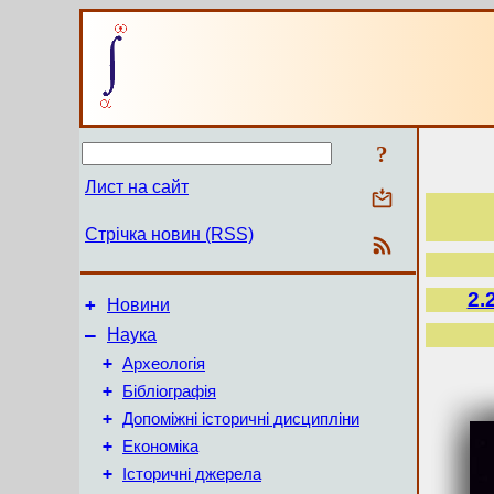
?
Лист на сайт
Стрічка новин (RSS)
2.
+
Новини
–
Наука
+
Археологія
+
Бібліографія
+
Допоміжні історичні дисципліни
+
Економіка
+
Історичні джерела