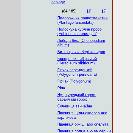
періоду
(
84
/ 85)
[1]
[2]
Подорожник ланцетолистий
(Plantago lanceolata)
Полоскуха куряче просо
(Echinochloa crus-galli)
Лобода біла (Chenopodium
album)
Витка гречка берізковидна
Борщівник сибірський
(Heracleum sibiricum)
Гірчак персидський
(Polygonum persicaria)
Гірчак (Polygonum)
Ріпа
Нут, турецький горох,
баранячий горох
Сочевиця звичайна
Пшениця щільноколоса або
карликова
Пшениця оркіш, або спельта
Пшениця полба або еммер чи