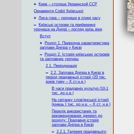
+
Киев – столица Украинской ССР
Орнаменти Софії Київської
+
Лиса гора – урочище в плині часу
–
Київські острови та прибережні
урочища на Дніпрі – погляд крізь віки
Вступ
+
Розділ 1. Природна характеристика
заплави Дніпра у Києві
–
Розділ 2. Історія київських островів
та заплавних урочищ
2.1. Періодизація
–
2.2. Заплава Дніпра в Києві в
період прадавньої історії (20 тис.
років тому – X ст.н.е.)
В часи прадавніх культур (10-1
тис. до н.е.)
На світанку слов'янської історії
(кінець І тис. до н.е. – X ст. н.е.)
Перелік використаних та
рекомендованих джерел до
розділу: Прадавня історія
заплави Дніпра в Києві
–
2.2.1. Галерея прадавнього