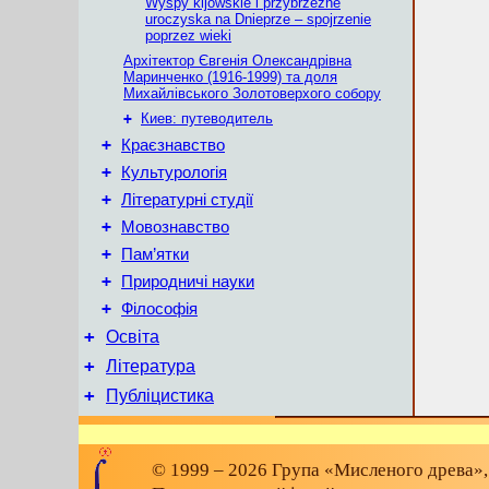
Wyspy kijowskie i przybrzeżne
uroczyska na Dnieprze – spojrzenie
poprzez wieki
Архітектор Євгенія Олександрівна
Маринченко (1916-1999) та доля
Михайлівського Золотоверхого собору
+
Киев: путеводитель
+
Краєзнавство
+
Культурологія
+
Літературні студії
+
Мовознавство
+
Пам’ятки
+
Природничі науки
+
Філософія
+
Освіта
+
Література
+
Публіцистика
© 1999 – 2026 Група «Мисленого древа»,