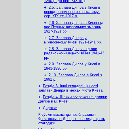
1240 р. до сер. ХІХ ст.)
+
2.5. Заплава Дніпра в Києві в
період розвиненого капіталізму:
сер. ХІХ ст.-1917 р.
+
2.6. Заплава Дніпра в Києві під
час Перших визвольних змагань
1917-1921 рр.
+
2.7. Заплава Дніпра у
міжвоєнному Києві 1921-1941 рр.
+
2.8. Заплава Дніпра під час
радянсько-німецької війни 1941-43
рр.
+
2.9. Заплава Дніпра у Києві в
1943-1990 рр.
+
2.10. Заплава Дніпра в Києві з
1991 р.
+
Розділ 3. Інші складові цінності
заплави Дніпра в межах міста Києва
+
Розділ 4. Шляхи збереження долини
Дніпра в м. Києві
+
Додатки
Кіеўскія выспы ды прыбярэжныя
ўрочышчы на Дняпры – погляд скрозь
стагоддзі