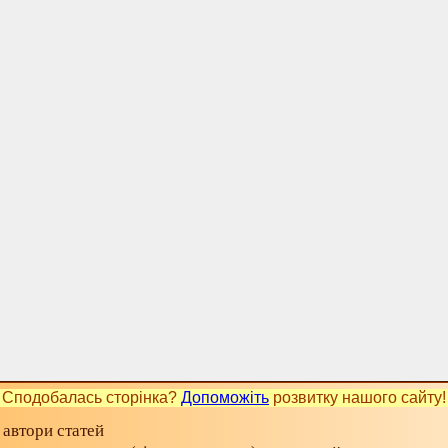
Сподобалась сторінка?
Допоможіть
розвитку нашого сайту!
 автори статей