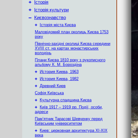
+
Історія
+
Історія культури
–
Києвознавство
+
Історія міста Києва
Маловідомий план околиць Києва 1753
року
Північно-західні околиці Києва середини
XVIII ст. на картах монастирських
володінь
Плани Києва 1810 року з рукописного
альбому К. М. Бороздіна
+
История Киева, 1963
+
История Киева, 1982
+
Древний Киев
Софія Київська
+
Культурна спадщина Києва
+
Київ 1917 – 1919 рр. Події, особи,
адреси
Пам’ятник Тарасові Шевченку перед
Київським університетом
+
Киев: церковная архитектура XI-XIX
века