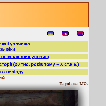
uk
ru
en
режні урочища
зь віки
в та заплавних урочищ
орії (20 тис. років тому – X ст.н.е.)
го періоду
ий
Парнікоза І.Ю.