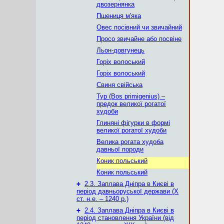
двозернянка
Пшениця м'яка
Овес посівний чи звичайний
Просо звичайне або посвіне
Льон-довгунець
Горіх волоський
Горіх волоський
Свиня свійська
Тур (Bos primigenius) –
предок великої рогатої
худоби
Глиняні фігурки в формі
великої рогатої худоби
Велика рогата худоба
давньої породи
Коник польський
Коник польський
+
2.3. Заплава Дніпра в Києві в
період давньоруської держави (Х
ст. н.е. – 1240 р.)
+
2.4. Заплава Дніпра в Києві в
період становлення України (від