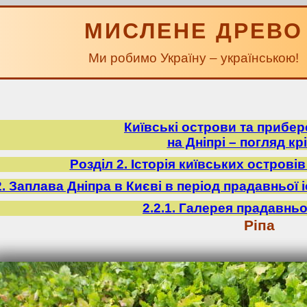
МИСЛЕНЕ ДРЕВО
Ми робимо Україну – українською!
Київські острови та прибе
на Дніпрі – погляд крі
Розділ 2. Історія київських острові
2. Заплава Дніпра в Києві в період прадавньої іст
2.2.1. Галерея прадавньо
Ріпа