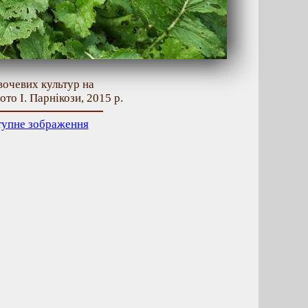
овочевих культур на
то І. Парнікози, 2015 р.
тупне зображення