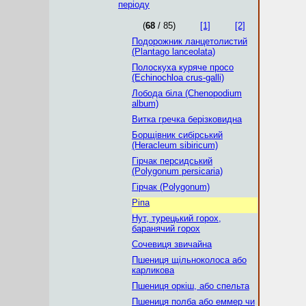
періоду
(
68
/ 85)
[1]
[2]
Подорожник ланцетолистий
(Plantago lanceolata)
Полоскуха куряче просо
(Echinochloa crus-galli)
Лобода біла (Chenopodium
album)
Витка гречка берізковидна
Борщівник сибірський
(Heracleum sibiricum)
Гірчак персидський
(Polygonum persicaria)
Гірчак (Polygonum)
Ріпа
Нут, турецький горох,
баранячий горох
Сочевиця звичайна
Пшениця щільноколоса або
карликова
Пшениця оркіш, або спельта
Пшениця полба або еммер чи