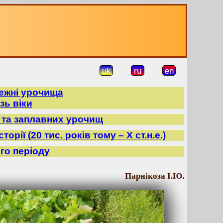
uk
ru
en
режні урочища
зь віки
в та заплавних урочищ
орії (20 тис. років тому – X ст.н.е.)
го періоду
Парнікоза І.Ю.