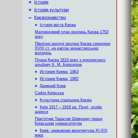
+
Історія
+
Історія культури
–
Києвознавство
+
Історія міста Києва
Маловідомий план околиць Києва 1753
року
Північно-західні околиці Києва середини
XVIII ст. на картах монастирських
володінь
Плани Києва 1810 року з рукописного
альбому К. М. Бороздіна
+
История Киева, 1963
+
История Киева, 1982
+
Древний Киев
Софія Київська
+
Культурна спадщина Києва
+
Київ 1917 – 1919 рр. Події, особи,
адреси
Пам’ятник Тарасові Шевченку перед
Київським університетом
+
Киев: церковная архитектура XI-XIX
века