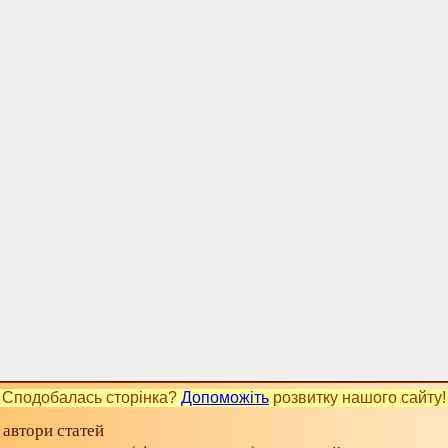
Сподобалась сторінка?
Допоможіть
розвитку нашого сайту!
 автори статей