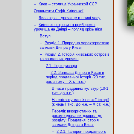
+
Киев – столица Украинской ССР
Орнаменти Софії Київської
+
Лиса гора – урочище в плині часу
–
Київські острови та прибережні
урочища на Дніпрі – погляд крізь віки
Вступ
+
Розділ 1. Природна характеристика
заплави Дніпра у Києві
–
Розділ 2. Історія київських островів
та заплавних урочищ
2.1. Періодизація
–
2.2. Заплава Дніпра в Києві в
період прадавньої історії (20 тис.
років тому – X ст.н.е.)
В часи прадавніх культур (10-1
тис. до н.е.)
На світанку слов'янської історії
(кінець І тис. до н.е. – X ст. н.е.)
Перелік використаних та
рекомендованих джерел до
розділу: Прадавня історія
заплави Дніпра в Києві
–
2.2.1. Галерея прадавнього