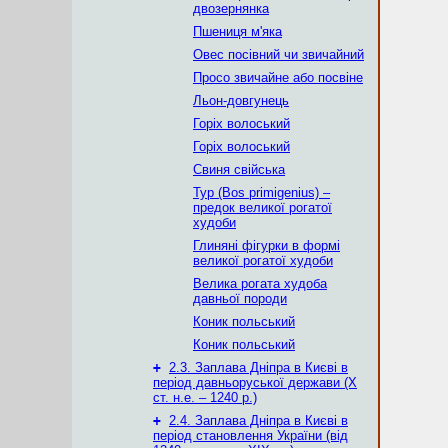
двозернянка
Пшениця м'яка
Овес посівний чи звичайний
Просо звичайне або посвіне
Льон-довгунець
Горіх волоський
Горіх волоський
Свиня свійська
Тур (Bos primigenius) –
предок великої рогатої
худоби
Глиняні фігурки в формі
великої рогатої худоби
Велика рогата худоба
давньої породи
Коник польський
Коник польський
+
2.3. Заплава Дніпра в Києві в
період давньоруської держави (Х
ст. н.е. – 1240 р.)
+
2.4. Заплава Дніпра в Києві в
період становлення України (від