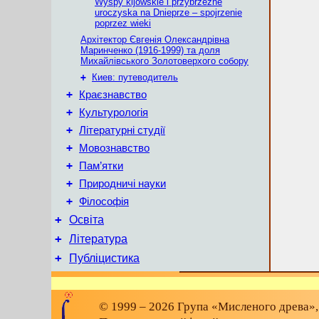
Wyspy kijowskie i przybrzeżne
uroczyska na Dnieprze – spojrzenie
poprzez wieki
Архітектор Євгенія Олександрівна
Маринченко (1916-1999) та доля
Михайлівського Золотоверхого собору
+
Киев: путеводитель
+
Краєзнавство
+
Культурологія
+
Літературні студії
+
Мовознавство
+
Пам’ятки
+
Природничі науки
+
Філософія
+
Освіта
+
Література
+
Публіцистика
© 1999 – 2026 Група «Мисленого древа»,