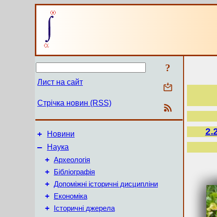
?
Лист на сайт
Стрічка новин (RSS)
2.
+
Новини
–
Наука
+
Археологія
+
Бібліографія
+
Допоміжні історичні дисципліни
+
Економіка
+
Історичні джерела