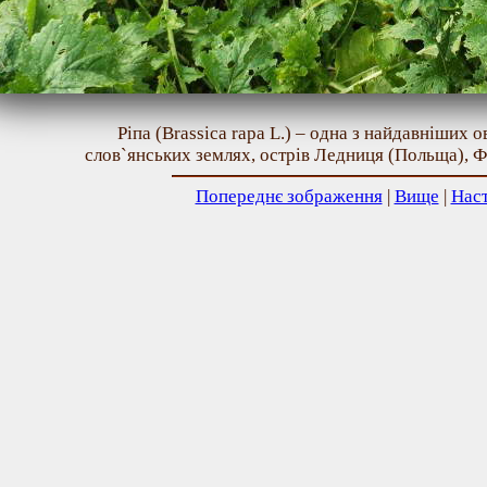
Ріпа (Brassica rapa L.) – одна з найдавніших 
слов`янських землях, острів Ледниця (Польща), Фо
Попереднє зображення
|
Вище
|
Нас