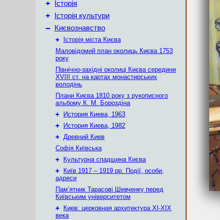
+
Історія
+
Історія культури
–
Києвознавство
+
Історія міста Києва
Маловідомий план околиць Києва 1753
року
Північно-західні околиці Києва середини
XVIII ст. на картах монастирських
володінь
Плани Києва 1810 року з рукописного
альбому К. М. Бороздіна
+
История Киева, 1963
+
История Киева, 1982
+
Древний Киев
Софія Київська
+
Культурна спадщина Києва
+
Київ 1917 – 1919 рр. Події, особи,
адреси
Пам’ятник Тарасові Шевченку перед
Київським університетом
+
Киев: церковная архитектура XI-XIX
века