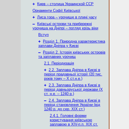
+
Киев – столица Украинской ССР
Орнаменти Софії Київської
+
Лиса гора – урочище в плині часу
–
Київські острови та прибережні
урочища на Дніпрі – погляд крізь віки
Вступ
+
Розділ 1. Природна характеристика
заплави Дніпра у Києві
–
Розділ 2. Історія київських островів
та заплавних урочищ
2.1. Періодизація
+
2.2. Заплава Дніпра в Києві в
період прадавньої історії (20 тис.
років тому – X ст.н.е.)
+
2.3. Заплава Дніпра в Києві в
період давньоруської держави (Х
ст. н.е. – 1240 р.)
–
2.4. Заплава Дніпра в Києві в
період становлення України (від
1240 р. до сер. ХІХ ст.)
2.4.1. Головні форми
користування київською
заплавою в XIV-п.п. XIX ст.