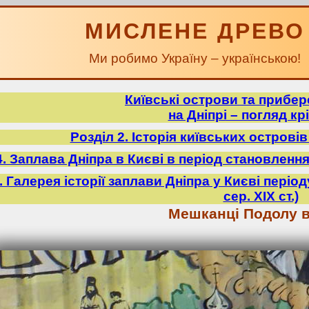
МИСЛЕНЕ ДРЕВО
Ми робимо Україну – українською!
Київські острови та прибе
на Дніпрі – погляд крі
Розділ 2. Історія київських острові
4. Заплава Дніпра в Києві в період становлення У
5. Галерея історії заплави Дніпра у Києві періо
сер. ХІХ ст.)
Мешканці Подолу в 