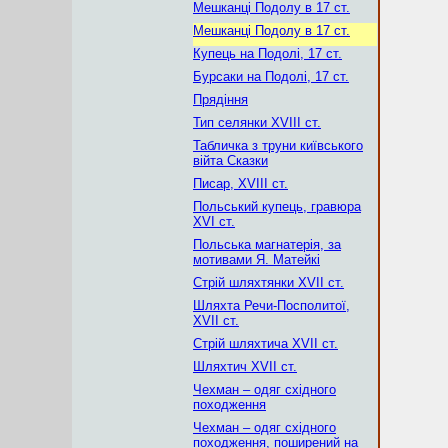
Мешканці Подолу в 17 ст.
Мешканці Подолу в 17 ст.
Купець на Подолі, 17 ст.
Бурсаки на Подолі, 17 ст.
Прядіння
Тип селянки XVIII ст.
Табличка з труни київського
війта Сказки
Писар, XVIII ст.
Польський купець, гравюра
XVI ст.
Польська магнатерія, за
мотивами Я. Матейкі
Стрій шляхтянки XVII ст.
Шляхта Речи-Посполитої,
XVII ст.
Стрій шляхтича XVII ст.
Шляхтич XVII ст.
Чехман – одяг східного
походження
Чехман – одяг східного
походження, поширений на