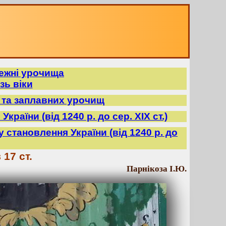
режні урочища
зь віки
в та заплавних урочищ
країни (від 1240 р. до сер. ХІХ ст.)
ду становлення України (від 1240 р. до
17 ст.
Парнікоза І.Ю.