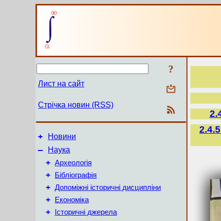
?
Лист на сайт
Стрічка новин (RSS)
2.
2.4.
+
Новини
–
Наука
+
Археологія
+
Бібліографія
+
Допоміжні історичні дисципліни
+
Економіка
+
Історичні джерела