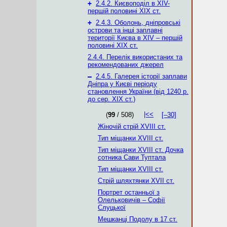
+
2.4.2. Києвоподіл в XІV-
першій половині XIX ст.
+
2.4.3. Оболонь, дніпровські
острови та інші заплавні
території Києва в XIV – першій
половині XIX ст.
2.4.4. Перелік використаних та
рекомендованих джерел
–
2.4.5. Галерея історії заплави
Дніпра у Києві періоду
становлення України (від 1240 р.
до сер. ХІХ ст.)
|<<
(
99
/ 508)
[–30]
Жіночій стрій XVIII ст.
Тип міщанки XVIII ст.
Тип міщанки XVIII ст. Дочка
сотника Сави Туптала
Тип міщанки XVIIІ ст.
Стрій шляхтянки XVII ст.
Портрет останньої з
Олельковичів – Софії
Слуцької
Мешканці Подолу в 17 ст.