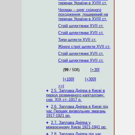
теренах України в XVIII ст.
Чехман – одяг східного
походження, поширений на
теренах України в XVIII ст.
Стрій шляхтянки XVII ст.
Стрій шляхтянки XVII ст.
Типи шляхти XVII ст.
Жіночі строї шляхти XVII ст.
Стрій шляхтянки XVII ст.
Стрій шляхтянки XVII ст.
(
99
/ 508)
[+30]
[+100]
[+300]
>>|
+
2.5. Заплава Дніпра в Києві в
період розвиненого капіталізму:
сер. ХІХ ст.-1917 р.
+
2.6. Заплава Дніпра в Києві під
час Перших визвольних змагань
1917-1921 рр.
+
2.7. Заплава Дніпра у
міжвоєнному Києві 1921-1941 рр.
+
2.8. Заплава Дніпра під час