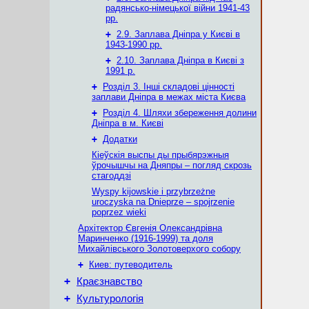
радянсько-німецької війни 1941-43
рр.
+
2.9. Заплава Дніпра у Києві в
1943-1990 рр.
+
2.10. Заплава Дніпра в Києві з
1991 р.
+
Розділ 3. Інші складові цінності
заплави Дніпра в межах міста Києва
+
Розділ 4. Шляхи збереження долини
Дніпра в м. Києві
+
Додатки
Кіеўскія выспы ды прыбярэжныя
ўрочышчы на Дняпры – погляд скрозь
стагоддзі
Wyspy kijowskie i przybrzeżne
uroczyska na Dnieprze – spojrzenie
poprzez wieki
Архітектор Євгенія Олександрівна
Маринченко (1916-1999) та доля
Михайлівського Золотоверхого собору
+
Киев: путеводитель
+
Краєзнавство
+
Культурологія