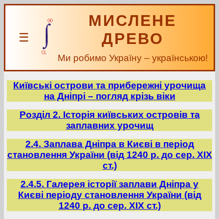
МИСЛЕНЕ
ДРЕВО
☰
Ми робимо Україну – українською!
Київські острови та прибережні урочища
на Дніпрі – погляд крізь віки
Розділ 2. Історія київських островів та
заплавних урочищ
2.4. Заплава Дніпра в Києві в період
становлення України (від 1240 р. до сер. ХІХ
ст.)
2.4.5. Галерея історії заплави Дніпра у
Києві періоду становлення України (від
1240 р. до сер. ХІХ ст.)