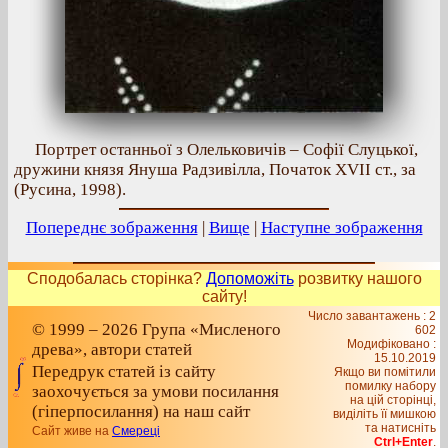
Портрет останньої з Олельковичів – Софії Слуцької,
дружини князя Януша Радзивілла, Початок XVII ст., за
(Русина, 1998).
Попереднє зображення
|
Вище
|
Наступне зображення
Сподобалась сторінка?
Допоможіть
розвитку нашого
сайту!
Число завантажень : 2
© 1999 – 2026 Група «Мисленого
602
Модифіковано :
древа», автори статей
15.10.2019
Передрук статей із сайту
Якщо ви помітили
помилку набору
заохочується за умови посилання
на цiй сторiнцi,
(гіперпосилання) на наш сайт
видiлiть її мишкою
та натисніть
Сайт живе на
Смереці
Ctrl+Enter
.