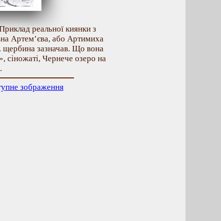
 Приклад реальної киянки з
вна Артем’єва, або Артимиха
І. щербина зазначав. Що вона
», сіножаті, Чернече озеро на
.
тупне зображення