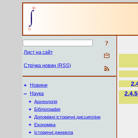
?
Лист на сайт
Стрічка новин (RSS)
2.
+
Новини
2.4.
–
Наука
+
Археологія
+
Бібліографія
+
Допоміжні історичні дисципліни
+
Економіка
+
Історичні джерела