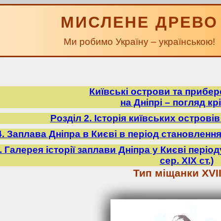
МИСЛЕНЕ ДРЕВО
Ми робимо Україну – українською!
Київські острови та прибе
на Дніпрі – погляд крі
Розділ 2. Історія київських острові
4. Заплава Дніпра в Києві в період становлення У
5. Галерея історії заплави Дніпра у Києві періо
сер. ХІХ ст.)
Тип міщанки XVIIІ