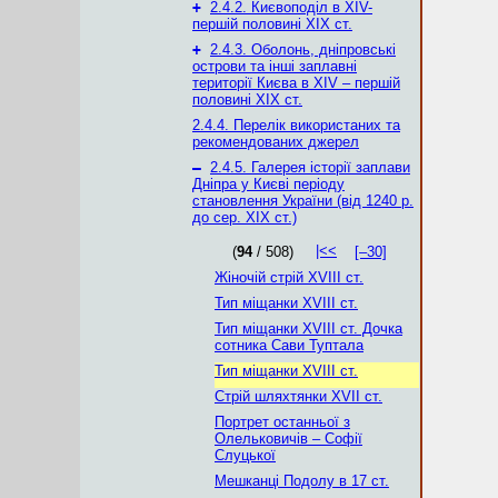
+
2.4.2. Києвоподіл в XІV-
першій половині XIX ст.
+
2.4.3. Оболонь, дніпровські
острови та інші заплавні
території Києва в XIV – першій
половині XIX ст.
2.4.4. Перелік використаних та
рекомендованих джерел
–
2.4.5. Галерея історії заплави
Дніпра у Києві періоду
становлення України (від 1240 р.
до сер. ХІХ ст.)
|<<
(
94
/ 508)
[–30]
Жіночій стрій XVIII ст.
Тип міщанки XVIII ст.
Тип міщанки XVIII ст. Дочка
сотника Сави Туптала
Тип міщанки XVIIІ ст.
Стрій шляхтянки XVII ст.
Портрет останньої з
Олельковичів – Софії
Слуцької
Мешканці Подолу в 17 ст.