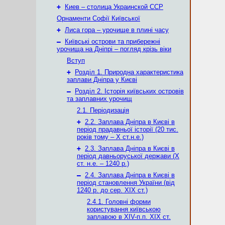
+
Киев – столица Украинской ССР
Орнаменти Софії Київської
+
Лиса гора – урочище в плині часу
–
Київські острови та прибережні
урочища на Дніпрі – погляд крізь віки
Вступ
+
Розділ 1. Природна характеристика
заплави Дніпра у Києві
–
Розділ 2. Історія київських островів
та заплавних урочищ
2.1. Періодизація
+
2.2. Заплава Дніпра в Києві в
період прадавньої історії (20 тис.
років тому – X ст.н.е.)
+
2.3. Заплава Дніпра в Києві в
період давньоруської держави (Х
ст. н.е. – 1240 р.)
–
2.4. Заплава Дніпра в Києві в
період становлення України (від
1240 р. до сер. ХІХ ст.)
2.4.1. Головні форми
користування київською
заплавою в XIV-п.п. XIX ст.