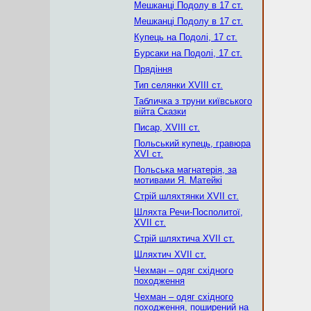
Мешканці Подолу в 17 ст.
Мешканці Подолу в 17 ст.
Купець на Подолі, 17 ст.
Бурсаки на Подолі, 17 ст.
Прядіння
Тип селянки XVIII ст.
Табличка з труни київського
війта Сказки
Писар, XVIII ст.
Польський купець, гравюра
XVI ст.
Польська магнатерія, за
мотивами Я. Матейкі
Стрій шляхтянки XVII ст.
Шляхта Речи-Посполитої,
XVII ст.
Стрій шляхтича XVII ст.
Шляхтич XVII ст.
Чехман – одяг східного
походження
Чехман – одяг східного
походження, поширений на