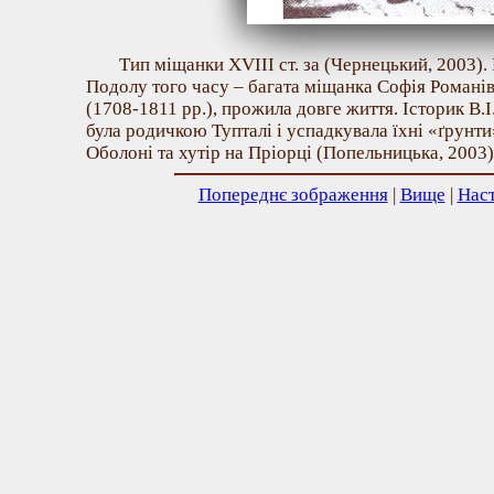
Тип міщанки XVIIІ ст. за (Чернецький, 2003).
Подолу того часу – багата міщанка Софія Романі
(1708-1811 рр.), прожила довге життя. Історик В.
була родичкою Тупталі і успадкувала їхні «ґрунти
Оболоні та хутір на Пріорці (Попельницька, 2003)
Попереднє зображення
|
Вище
|
Нас