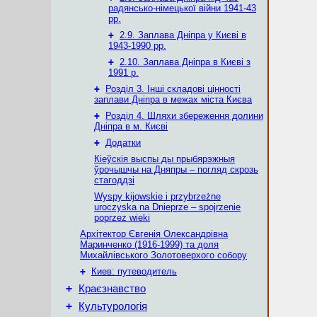
радянсько-німецької війни 1941-43
рр.
+
2.9. Заплава Дніпра у Києві в
1943-1990 рр.
+
2.10. Заплава Дніпра в Києві з
1991 р.
+
Розділ 3. Інші складові цінності
заплави Дніпра в межах міста Києва
+
Розділ 4. Шляхи збереження долини
Дніпра в м. Києві
+
Додатки
Кіеўскія выспы ды прыбярэжныя
ўрочышчы на Дняпры – погляд скрозь
стагоддзі
Wyspy kijowskie i przybrzeżne
uroczyska na Dnieprze – spojrzenie
poprzez wieki
Архітектор Євгенія Олександрівна
Маринченко (1916-1999) та доля
Михайлівського Золотоверхого собору
+
Киев: путеводитель
+
Краєзнавство
+
Культурологія