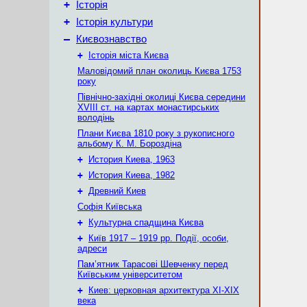
+
Історія
+
Історія культури
–
Києвознавство
+
Історія міста Києва
Маловідомий план околиць Києва 1753
року
Північно-західні околиці Києва середини
XVIII ст. на картах монастирських
володінь
Плани Києва 1810 року з рукописного
альбому К. М. Бороздіна
+
История Киева, 1963
+
История Киева, 1982
+
Древний Киев
Софія Київська
+
Культурна спадщина Києва
+
Київ 1917 – 1919 рр. Події, особи,
адреси
Пам’ятник Тарасові Шевченку перед
Київським університетом
+
Киев: церковная архитектура XI-XIX
века