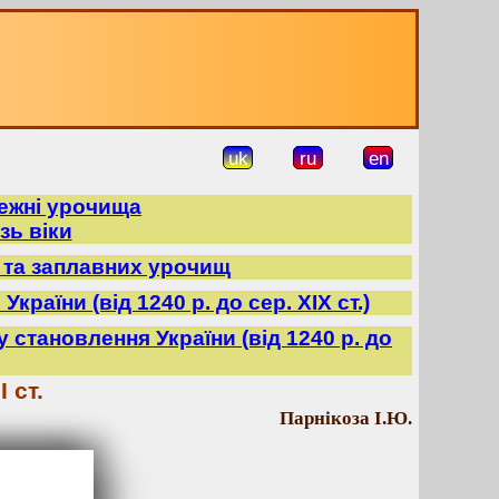
uk
ru
en
режні урочища
зь віки
в та заплавних урочищ
країни (від 1240 р. до сер. ХІХ ст.)
ду становлення України (від 1240 р. до
 ст.
Парнікоза І.Ю.