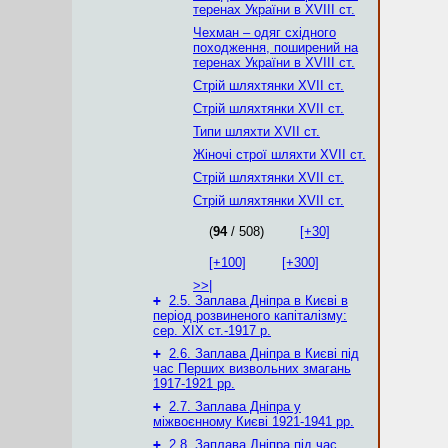
теренах України в XVIII ст.
Чехман – одяг східного
походження, поширений на
теренах України в XVIII ст.
Стрій шляхтянки XVII ст.
Стрій шляхтянки XVII ст.
Типи шляхти XVII ст.
Жіночі строї шляхти XVII ст.
Стрій шляхтянки XVII ст.
Стрій шляхтянки XVII ст.
(
94
/ 508)
[+30]
[+100]
[+300]
>>|
+
2.5. Заплава Дніпра в Києві в
період розвиненого капіталізму:
сер. ХІХ ст.-1917 р.
+
2.6. Заплава Дніпра в Києві під
час Перших визвольних змагань
1917-1921 рр.
+
2.7. Заплава Дніпра у
міжвоєнному Києві 1921-1941 рр.
+
2.8. Заплава Дніпра під час