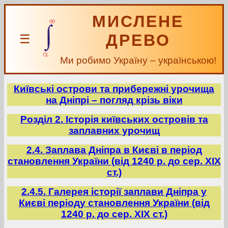
МИСЛЕНЕ
ДРЕВО
☰
Ми робимо Україну – українською!
Київські острови та прибережні урочища
на Дніпрі – погляд крізь віки
Розділ 2. Історія київських островів та
заплавних урочищ
2.4. Заплава Дніпра в Києві в період
становлення України (від 1240 р. до сер. ХІХ
ст.)
2.4.5. Галерея історії заплави Дніпра у
Києві періоду становлення України (від
1240 р. до сер. ХІХ ст.)