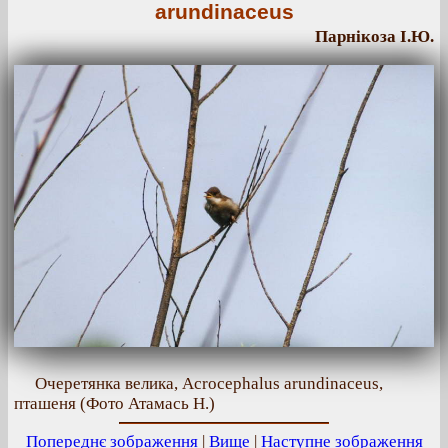
arundinaceus
Парнікоза І.Ю.
Очеретянка велика, Acrocephalus arundinaceus,
пташеня (Фото Атамась Н.)
Попереднє зображення
|
Вище
|
Наступне зображення