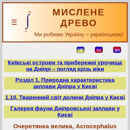
МИСЛЕНЕ
ДРЕВО
☰
Ми робимо Україну – українською!
uk
ru
en
Київські острови та прибережні урочища
на Дніпрі – погляд крізь віки
Розділ 1. Природна характеристика
заплави Дніпра у Києві
1.10. Тваринний світ долини Дніпра у Києві
Галерея фауни Дніпровської заплави у
Києві
Очеретянка велика, Acrocephalus