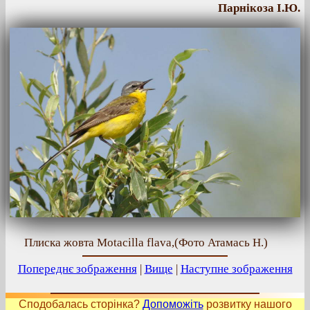
Парнікоза І.Ю.
Плиска жовта Motacilla flava,(Фото Атамась Н.)
Попереднє зображення
|
Вище
|
Наступне зображення
Сподобалась сторінка?
Допоможіть
розвитку нашого