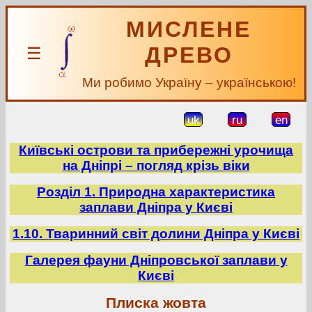
МИСЛЕНЕ
ДРЕВО
☰
Ми робимо Україну – українською!
uk
ru
en
Київські острови та прибережні урочища
на Дніпрі – погляд крізь віки
Розділ 1. Природна характеристика
заплави Дніпра у Києві
1.10. Тваринний світ долини Дніпра у Києві
Галерея фауни Дніпровської заплави у
Києві
Плиска жовта