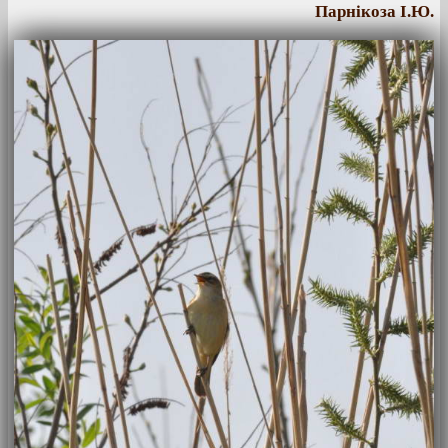
Парнікоза І.Ю.