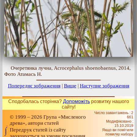
Очеретянка лучна, Acrocephalus shoenobaenus, 2014,
Фото Атамась Н.
Попереднє зображення
|
Вище
|
Наступне зображення
Сподобалась сторінка?
Допоможіть
розвитку нашого
сайту!
Число завантажень : 2
© 1999 – 2026 Група «Мисленого
661
Модифіковано :
древа», автори статей
15.10.2019
Передрук статей із сайту
Якщо ви помітили
помилку набору
заохочується за умови посилання