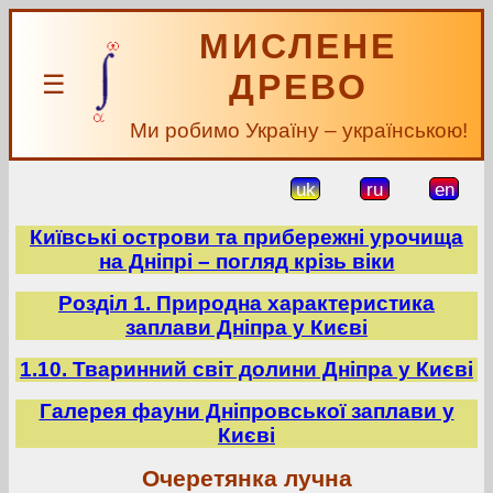
МИСЛЕНЕ
ДРЕВО
☰
Ми робимо Україну – українською!
uk
ru
en
Київські острови та прибережні урочища
на Дніпрі – погляд крізь віки
Розділ 1. Природна характеристика
заплави Дніпра у Києві
1.10. Тваринний світ долини Дніпра у Києві
Галерея фауни Дніпровської заплави у
Києві
Очеретянка лучна