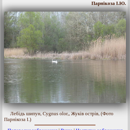
Парнікоза І.Ю.
Лебідь шипун, Cygnus olor,, Жуків острів, (Фото
Парнікоза І.)