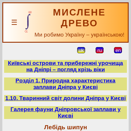
МИСЛЕНЕ
ДРЕВО
☰
Ми робимо Україну – українською!
uk
ru
en
Київські острови та прибережні урочища
на Дніпрі – погляд крізь віки
Розділ 1. Природна характеристика
заплави Дніпра у Києві
1.10. Тваринний світ долини Дніпра у Києві
Галерея фауни Дніпровської заплави у
Києві
Лебідь шипун