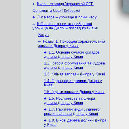
+
Киев – столица Украинской ССР
Орнаменти Софії Київської
+
Лиса гора – урочище в плині часу
–
Київські острови та прибережні
урочища на Дніпрі – погляд крізь віки
Вступ
–
Розділ 1. Природна характеристика
заплави Дніпра у Києві
+
1.1. Основні сучасні складові
долини Дніпра у Києві
1.2. Історія формування та будова
долини Дніпра у Києві
1.3. Клімат заплави Дніпра у Києві
1.4. Гідрографія долини Дніпра у
Києві
1.5. Ґрунти заплави Дніпра у Києві
+
1.6. Рослинність та флора
долини Дніпра у Києві
+
1.7. Раритетні види судинних
рослин заплави Дніпра у Києві
+
1.8. Вікові дерева долини Дніпра
у Києві