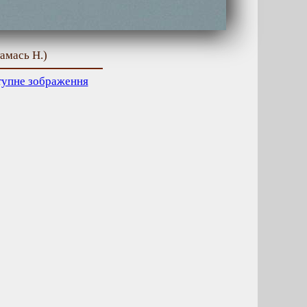
тамась Н.)
тупне зображення