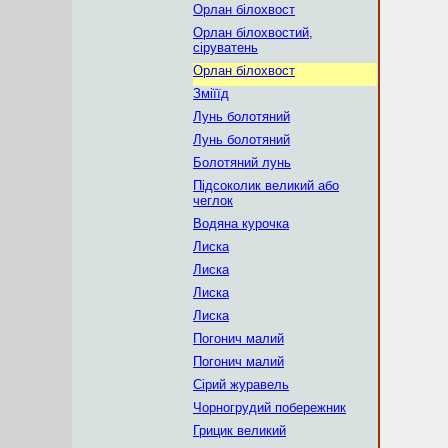
Орлан білохвост
Орлан білохвостий,
сіруватень
Орлан білохвост
Зміїїд
Лунь болотяний
Лунь болотяний
Болотяний лунь
Підсоколик великий або
чеглок
Водяна курочка
Лиска
Лиска
Лиска
Лиска
Погонич малий
Погонич малий
Сірий журавель
Чорногрудий побережник
Грицик великий