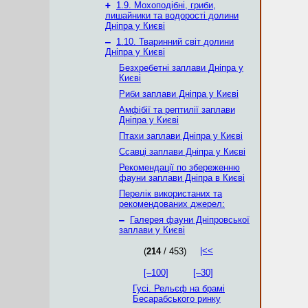
+
1.9. Мохоподібні, гриби,
лишайники та водорості долини
Дніпра у Києві
–
1.10. Тваринний світ долини
Дніпра у Києві
Безхребетні заплави Дніпра у
Києві
Риби заплави Дніпра у Києві
Амфібії та рептилії заплави
Дніпра у Києві
Птахи заплави Дніпра у Києві
Ссавці заплави Дніпра у Києві
Рекомендації по збереженню
фауни заплави Дніпра в Києві
Перелік використаних та
рекомендованих джерел:
–
Галерея фауни Дніпровської
заплави у Києві
|<<
(
214
/ 453)
[–100]
[–30]
Гусі. Рельєф на брамі
Бесарабського ринку