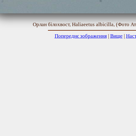
Орлан білохвост, Haliaeetus albicilla, (Фото А
Попереднє зображення
|
Вище
|
Нас