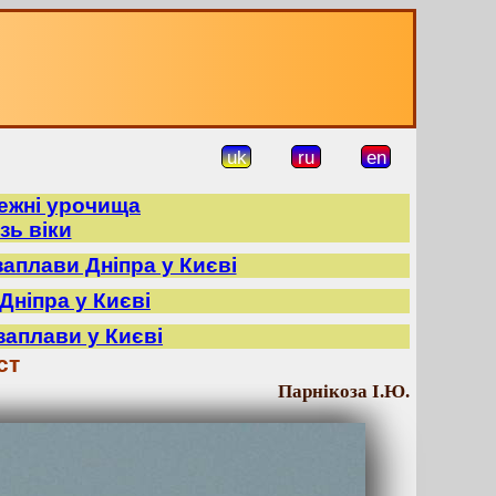
uk
ru
en
режні урочища
зь віки
заплави Дніпра у Києві
Дніпра у Києві
заплави у Києві
ст
Парнікоза І.Ю.