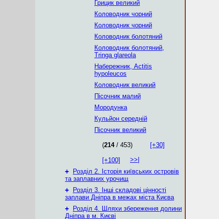
Грицик великий
Коловодник чорний
Коловодник чорний
Коловодник болотяний
Коловодник болотяний,
Tringa glareola
Набережник, Actitis
hypoleucos
Коловодник великий
Пісочник малий
Мородунка
Кульйон середній
Пісочник великий
(
214
/ 453)
[+30]
>>|
[+100]
+
Розділ 2. Історія київських островів
та заплавних урочищ
+
Розділ 3. Інші складові цінності
заплави Дніпра в межах міста Києва
+
Розділ 4. Шляхи збереження долини
Дніпра в м. Києві