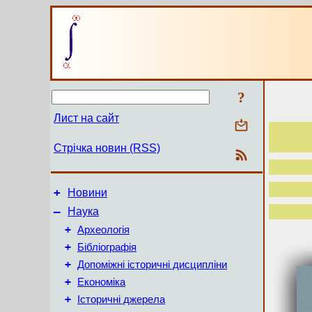
?
Лист на сайт
Стрічка новин (RSS)
+
Новини
–
Наука
+
Археологія
+
Бібліографія
+
Допоміжні історичні дисципліни
+
Економіка
+
Історичні джерела