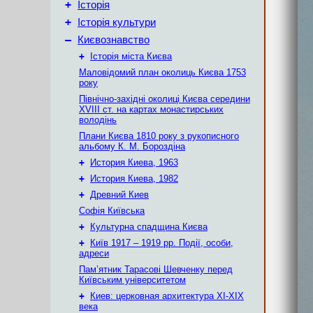
+
Історія
+
Історія культури
–
Києвознавство
+
Історія міста Києва
Маловідомий план околиць Києва 1753
року
Північно-західні околиці Києва середини
XVIII ст. на картах монастирських
володінь
Плани Києва 1810 року з рукописного
альбому К. М. Бороздіна
+
История Киева, 1963
+
История Киева, 1982
+
Древний Киев
Софія Київська
+
Культурна спадщина Києва
+
Київ 1917 – 1919 рр. Події, особи,
адреси
Пам’ятник Тарасові Шевченку перед
Київським університетом
+
Киев: церковная архитектура XI-XIX
века