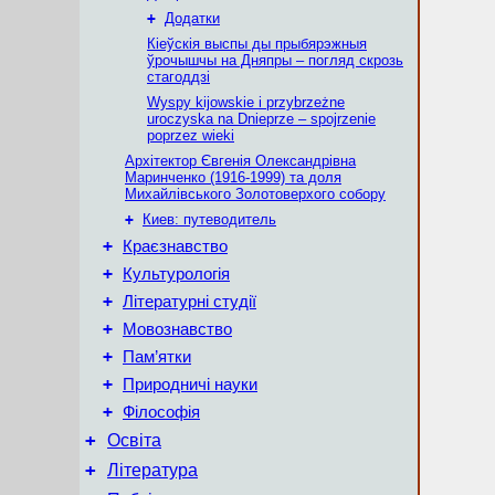
+
Додатки
Кіеўскія выспы ды прыбярэжныя
ўрочышчы на Дняпры – погляд скрозь
стагоддзі
Wyspy kijowskie i przybrzeżne
uroczyska na Dnieprze – spojrzenie
poprzez wieki
Архітектор Євгенія Олександрівна
Маринченко (1916-1999) та доля
Михайлівського Золотоверхого собору
+
Киев: путеводитель
+
Краєзнавство
+
Культурологія
+
Літературні студії
+
Мовознавство
+
Пам’ятки
+
Природничі науки
+
Філософія
+
Освіта
+
Література