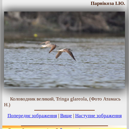
Парнікоза І.Ю.
Коловодник великий, Tringa glareola, (Фото Атамась
Н.)
Попереднє зображення
|
Вище
|
Наступне зображення