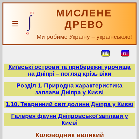
МИСЛЕНЕ
ДРЕВО
☰
Ми робимо Україну – українською!
uk
ru
Київські острови та прибережні урочища
на Дніпрі – погляд крізь віки
Розділ 1. Природна характеристика
заплави Дніпра у Києві
1.10. Тваринний світ долини Дніпра у Києві
Галерея фауни Дніпровської заплави у
Києві
Коловодник великий