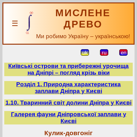
МИСЛЕНЕ
ДРЕВО
☰
Ми робимо Україну – українською!
uk
ru
en
Київські острови та прибережні урочища
на Дніпрі – погляд крізь віки
Розділ 1. Природна характеристика
заплави Дніпра у Києві
1.10. Тваринний світ долини Дніпра у Києві
Галерея фауни Дніпровської заплави у
Києві
Кулик-довгоніг