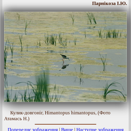
Парнікоза І.Ю.
Кулик-довгоніг, Himantopus himantopus, (Фото
Атамась Н.)
Попереднє зображення
|
Вище
|
Наступне зображення