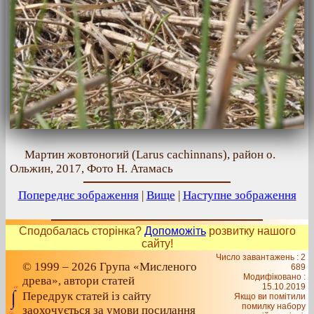
Мартин жовтоногий (Larus cachinnans), район о.
Ольжин, 2017, Фото Н. Атамась
Попереднє зображення
|
Вище
|
Наступне зображення
Сподобалась сторінка?
Допоможіть
розвитку нашого
сайту!
Число завантажень : 2
© 1999 – 2026 Група «Мисленого
689
Модифіковано :
древа», автори статей
15.10.2019
Передрук статей із сайту
Якщо ви помітили
помилку набору
заохочується за умови посилання