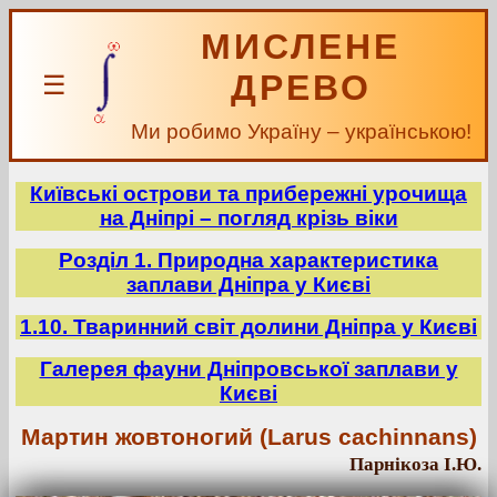
МИСЛЕНЕ
ДРЕВО
☰
Ми робимо Україну – українською!
Київські острови та прибережні урочища
на Дніпрі – погляд крізь віки
Розділ 1. Природна характеристика
заплави Дніпра у Києві
1.10. Тваринний світ долини Дніпра у Києві
Галерея фауни Дніпровської заплави у
Києві
Мартин жовтоногий (Larus cachinnans)
Парнікоза І.Ю.