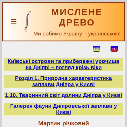
МИСЛЕНЕ
ДРЕВО
☰
Ми робимо Україну – українською!
uk
ru
Київські острови та прибережні урочища
на Дніпрі – погляд крізь віки
Розділ 1. Природна характеристика
заплави Дніпра у Києві
1.10. Тваринний світ долини Дніпра у Києві
Галерея фауни Дніпровської заплави у
Києві
Мартин річковий