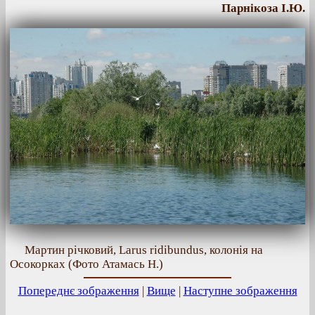
Парнікоза І.Ю.
Мартин річковий, Larus ridibundus, колонія на
Осокорках (Фото Атамась Н.)
Попереднє зображення
|
Вище
|
Наступне зображення