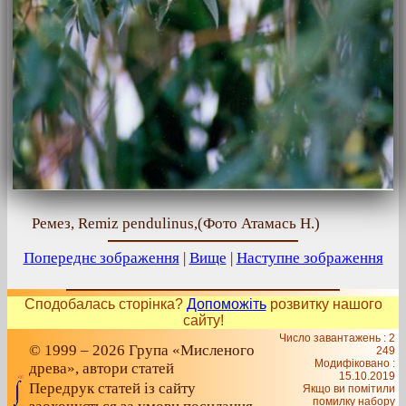
Ремез, Remiz pendulinus,(Фото Атамась Н.)
Попереднє зображення
|
Вище
|
Наступне зображення
Сподобалась сторінка?
Допоможіть
розвитку нашого
сайту!
Число завантажень : 2
© 1999 – 2026 Група «Мисленого
249
Модифіковано :
древа», автори статей
15.10.2019
Передрук статей із сайту
Якщо ви помітили
помилку набору