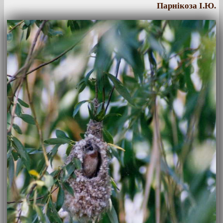
Парнікоза І.Ю.