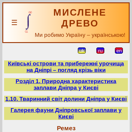
МИСЛЕНЕ
ДРЕВО
☰
Ми робимо Україну – українською!
uk
ru
en
Київські острови та прибережні урочища
на Дніпрі – погляд крізь віки
Розділ 1. Природна характеристика
заплави Дніпра у Києві
1.10. Тваринний світ долини Дніпра у Києві
Галерея фауни Дніпровської заплави у
Києві
Ремез