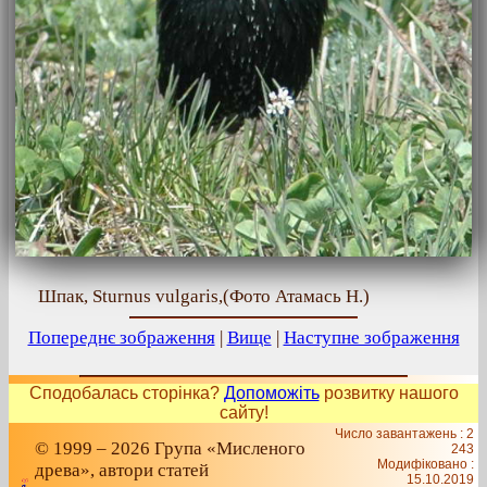
Шпак, Sturnus vulgaris,(Фото Атамась Н.)
Попереднє зображення
|
Вище
|
Наступне зображення
Сподобалась сторінка?
Допоможіть
розвитку нашого
сайту!
Число завантажень : 2
© 1999 – 2026 Група «Мисленого
243
Модифіковано :
древа», автори статей
15.10.2019