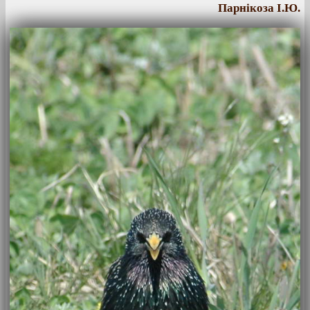
Парнікоза І.Ю.