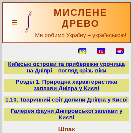
МИСЛЕНЕ
ДРЕВО
☰
Ми робимо Україну – українською!
uk
ru
en
Київські острови та прибережні урочища
на Дніпрі – погляд крізь віки
Розділ 1. Природна характеристика
заплави Дніпра у Києві
1.10. Тваринний світ долини Дніпра у Києві
Галерея фауни Дніпровської заплави у
Києві
Шпак