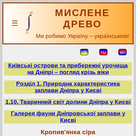
МИСЛЕНЕ
ДРЕВО
☰
Ми робимо Україну – українською!
uk
ru
en
Київські острови та прибережні урочища
на Дніпрі – погляд крізь віки
Розділ 1. Природна характеристика
заплави Дніпра у Києві
1.10. Тваринний світ долини Дніпра у Києві
Галерея фауни Дніпровської заплави у
Києві
Кропив'янка сіра