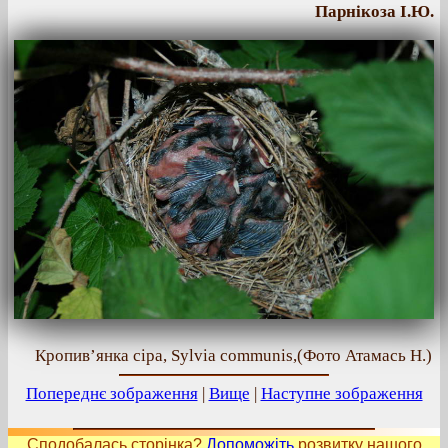
Парнікоза І.Ю.
Кропив’янка сіра, Sylvia communis,(Фото Атамась Н.)
Попереднє зображення
|
Вище
|
Наступне зображення
Сподобалась сторінка?
Допоможіть
розвитку нашого