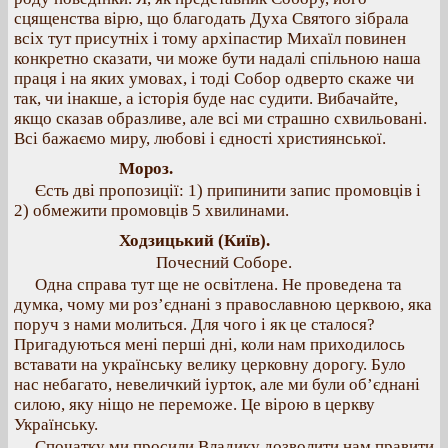
сцященства вірю, що благодать Духа Святого зібрала
всіх тут присутніх і тому архіпастир Михаїл повинен
конкретно сказати, чи може бути надалі спільною наша
праця і на яких умовах, і тоді Собор одверто скаже чи
так, чи інакше, а історія буде нас судити. Вибачайте,
якщо сказав образливе, але всі ми страшно схвильовані.
Всі бажаємо миру, любові і єдності християнської.
Мороз.
Єсть дві пропозиції: 1) припинити запис промовців і
2) обмежити промовців 5 хвилинами.
Ходзицький (Київ).
Почесний Соборе.
Одна справа тут ще не освітлена. Не проведена та
думка, чому ми роз’єднані з православною церквою, яка
поруч з нами молиться. Для чого і як це сталося?
Пригадуються мені перші дні, коли нам приходилось
вставати на українську велику церковну дорогу. Було
нас небагато, невеличкий іурток, але ми були об’єднані
силою, яку ніщо не переможе. Це вірою в церкву
Українську.
Спочатку ми просили Владику дозволити нам правити