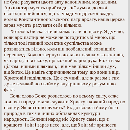
не буде рахувати цього акту канонічним, моральним.
Архіпастир мусить прийти до тієї думки, до якої
сьогодні прийшов я, що за упадом щарської влади,
волею Константинопольського патріархату, наша церква
зараз мусить рахувати себе вільною.
Хотілось би сказати декілька слів по цьому. Я думаю,
коли архіпастир не може не погодитись зі мною, що
тільки тоді певний колектив суспільства може
розвиватись вільно, коли він позбавлений зовнішніх
перешкод. Коли я звернусь до таких великих колективів,
як народ, то я скажу, що кожний народ рука Божа вела
цілком іншими шляхами, і він мав цілком інший дух,
відбиток. Це навіть спричинилося тому, що вони в вірі
Христовій поділились. Це є сумний, але ж разом з тим
дуже великий по свойому внутрішньому розумінню
факт.
Коли слово Боже рознеслось по всьому світу, отже
тоді всі народи стали служити Христу і кожний народ по
своєму. Як він став служить? Як дозволила йому його
природа в тих чи інших обставинах культури
народності. Кожний народ ніс Христу саме, що є
кращого, і він і зараз несе, але, щоб він міг принести