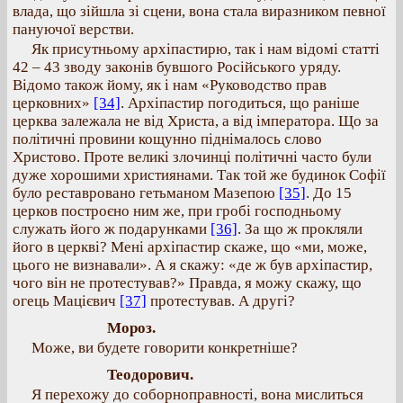
влада, що зійшла зі сцени, вона стала виразником певної
пануючої верстви.
Як присутньому архіпастирю, так і нам відомі статті
42 – 43 зводу законів бувшого Російського уряду.
Відомо також йому, як і нам «Руководство прав
церковних»
[34]
. Архіпастир погодиться, що раніше
церква залежала не від Христа, а від імператора. Що за
політичні провини кощунно піднімалось слово
Христово. Проте великі злочинці політичні часто були
дуже хорошими християнами. Так той же будинок Софії
було реставровано гетьманом Мазепою
[35]
. До 15
церков построєно ним же, при гробі господньому
служать його ж подарунками
[36]
. За що ж прокляли
його в церкві? Мені архіпастир скаже, що «ми, може,
цього не визнавали». А я скажу: «де ж був архіпастир,
чого він не протестував?» Правда, я можу скажу, що
огець Мацієвич
[37]
протестував. А другі?
Мороз.
Може, ви будете говорити конкретніше?
Теодорович.
Я перехожу до соборноправності, вона мислиться