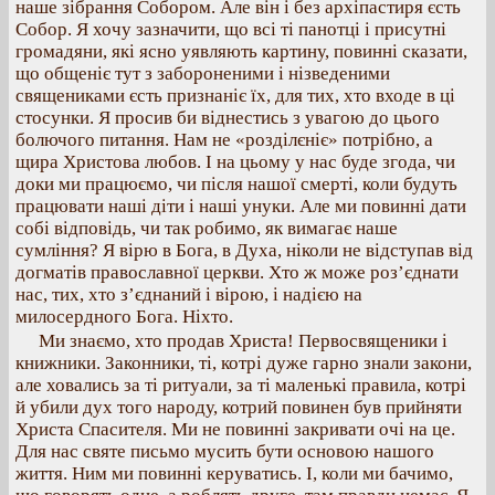
наше зібрання Собором. Але він і без архіпастиря єсть
Собор. Я хочу зазначити, що всі ті пан­отці і присутні
громадяни, які ясно уявляють картину, повинні сказати,
що общеніє тут з забороненими і нізведеними
священиками єсть признаніє їх, для тих, хто входе в ці
стосунки. Я просив би віднестись з увагою до цього
болючого питання. Нам не «розділєніє» потрібно, а
щира Христова любов. І на цьому у нас буде згода, чи
доки ми працюємо, чи після нашої смерті, коли будуть
працювати наші діти і наші унуки. Але ми повинні дати
собі відповідь, чи так робимо, як вимагає наше
сумління? Я вірю в Бога, в Духа, ніколи не відступав від
догматів православної церкви. Хто ж може роз’єднати
нас, тих, хто з’єднаний і вірою, і надією на
милосердного Бога. Ніхто.
Ми знаємо, хто продав Христа! Первосвященики і
книжники. Законники, ті, котрі дуже гарно знали закони,
але ховались за ті ритуали, за ті маленькі правила, котрі
й убили дух того народу, котрий повинен був прийняти
Христа Спасителя. Ми не повинні закривати очі на це.
Для нас святе письмо мусить бути основою нашого
життя. Ним ми повинні керуватись. І, коли ми бачимо,