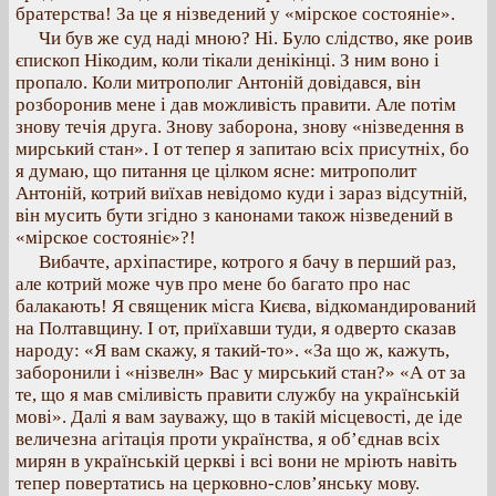
братерства! За це я нізведений у «мірское состояніе».
Чи був же суд наді мною? Ні. Було слідство, яке роив
єпископ Нікодим, коли тікали денікінці. З ним воно і
пропало. Коли митрополиг Антоній довідався, він
розборонив мене і дав можливість правити. Але потім
знову течія друга. Знову заборона, знову «нізведення в
мирський стан». І от тепер я запитаю всіх присутніх, бо
я думаю, що питання це цілком ясне: митрополит
Антоній, котрий виїхав невідомо куди і зараз відсутній,
він мусить бути згідно з канонами також нізведений в
«мірское состояніє»?!
Вибачте, архіпастире, котрого я бачу в перший раз,
але котрий може чув про мене бо багато про нас
балакають! Я священик місга Києва, відкомандирований
на Полтавщину. І от, приїхавши туди, я одверто сказав
народу: «Я вам скажу, я такий-то». «За що ж, кажуть,
заборонили і «нізвелн» Вас у мирський стан?» «А от за
те, що я мав сміливість правити службу на українській
мові». Далі я вам зауважу, що в такій місцевості, де іде
величезна агітація проти українства, я об’єднав всіх
мирян в українській церкві і всі вони не мріють навіть
тепер повертатись на церковно-слов’янську мову.