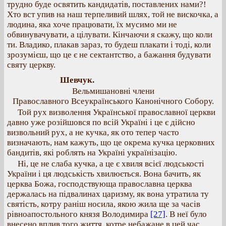
трудно буде освятить кандидатів, поставлених нами?!
Хто вст упив на наш терпеливий шлях, той не вискочка, а
людина, яка хоче працювати, їх мусимо ми не
обвинувачувати, а цілувати. Кінчаючи я скажу, що коли
ти. Владико, плакав зараз, то будеш плакати і тоді, коли
зрозумієш, що це є не сектантство, а бажання будувати
святу церкву.
Шевчук.
Вельмишановні члени
Православного Всеукраїнського Канонічного Собору.
Той рух визволення Української православної церкви
давно уже розійшовся по всій Україні і це є дійсно
визвольний рух, а не кучка, як ото тепер часто
визначають, нам кажуть, що це окрема кучка церковних
бандитів, які роблять на Україні українізацію.
Ні, це не слаба кучка, а це є хвиля всієї людськості
України і ця людськість хвилюється. Вона бачить, як
церква Божа, господствующа православна церква
держалась на підвалинах царизму, як вона утратила ту
святість, котру раніш носила, якою жила ще за часів
рівноапостольного князя Володимира
[27]
. В неї було
внесено вплив того життя, котре небажане в цей час.