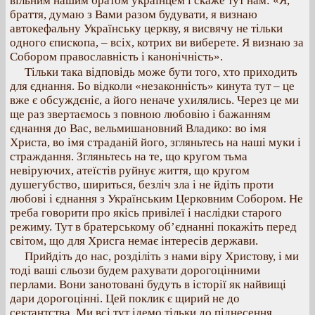
вільним нашим братом українцем і скаже тут нам: «Я,
браття, думаю з Вами разом будувати, я визнаю
автокефальну Українську церкву, я висвячу не тільки
одного єпископа, – всіх, котрих ви виберете. Я визнаю за
Собором православність і канонічність».
Тільки така відповідь може бути того, хто приходить
для єднання. Бо відколи «незаконність» кинута тут – це
вже є обсуждєніє, а його неначе ухилялись. Через це ми
ще раз звертаємось з повною любовію і бажанням
єднання до Вас, вельмишановний Владико: во імя
Христа, во імя страданій його, згляньтесь на наші муки і
страждання. Згляньтесь на те, що кругом тьма
невіруючих, атеїстів руйнує життя, що кругом
душегубство, шириться, безліч зла і не йдіть проти
любові і єднання з Українським Церковним Собором. Не
треба говорити про якісь привілеї і наслідки старого
режиму. Тут в братерському об’єднанні покажіть перед
світом, що для Хрисга немає інтересів держави.
Прийдіть до нас, розділіть з нами віру Христову, і ми
тоді ваші сльози будем рахувати дорогоцінними
перлами. Вони занотовані будуть в історії як найвищі
дари дорогоцінні. Цей поклик є щирий не до
сектантства. Ми всі тут ідемо тільки до піднесення