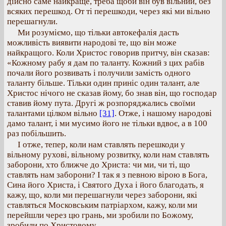
дійсно саме найкраще, треба щоби він був вільний, без
всяких перешкод. От ті перешкоди, через які ми вільно
перешагнули.
Ми розуміємо, що тільки автокефалія дасть
можливість виявити народові те, що він може
найкращого. Коли Христос говорив притчу, він сказав:
«Кожному рабу я дам по таланту. Кожний з цих рабів
почали його розвивать і получили замість одного
таланту більше. Тільки один приніс один талант, але
Христос нічого не сказав йому, бо знав він, що господар
ставив йому пута. Другі ж розпоряджались своїми
талантами цілком вільно
[31]
. Отже, і нашому народові
дамо талант, і ми мусимо його не тільки вдвоє, а в 100
раз побільшить.
І отже, тепер, коли нам ставлять перешкоди у
вільному рухові, вільному розвитку, коли нам ставлять
заборони, хто ближче до Христа: чи ми, чи ті, що
ставлять нам заборони? І так я з певною вірою в Бога,
Сина його Христа, і Святого Духа і його благодать, я
кажу, що, коли ми перешагнули через заборони, які
ставляться Московським патріархом, кажу, коли ми
перейшли через цю грань, ми зробили по Божому,
зробили по Христовому.