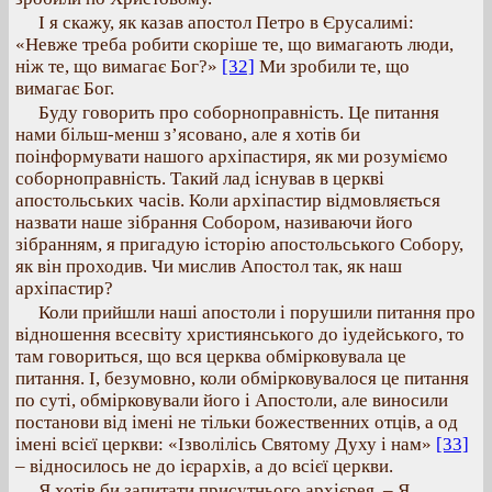
І я скажу, як казав апостол Петро в Єрусалимі:
«Невже треба робити скоріше те, що вимагають люди,
ніж те, що вимагає Бог?»
[32]
Ми зробили те, що
вимагає Бог.
Буду говорить про соборноправність. Це питання
нами більш-менш з’ясовано, але я хотів би
поінформувати нашого архіпастиря, як ми розуміємо
соборноправність. Такий лад існував в церкві
апостольських часів. Коли архіпастир відмовляється
назвати наше зібрання Собором, називаючи його
зібранням, я пригадую історію апостольського Собору,
як він проходив. Чи мислив Апостол так, як наш
архіпастир?
Коли прийшли наші апостоли і порушили питання про
відношення всесвіту християнського до іудейського, то
там говориться, що вся церква обмірковувала це
питання. І, безумовно, коли обмірковувалося це питання
по суті, обмірковували його і Апостоли, але виносили
постанови від імені не тільки божественних отців, а од
імені всієї церкви: «Ізволілісь Святому Духу і нам»
[33]
– відносилось не до ієрархів, а до всієї церкви.
Я хотів би запитати присутнього архієрея. – Я