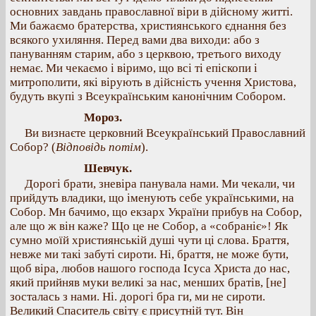
основних завдань православної віри в дійсному житті.
Ми бажаємо братерства, християнського єднання без
всякого ухиляння. Перед вами два виходи: або з
пануванням старим, або з церквою, третього виходу
немає. Ми чекаємо і віримо, що всі ті епіскопи і
митрополити, які вірують в дійсність учення Христова,
будуть вкупі з Всеукраїнським канонічним Собором.
Мороз.
Ви визнаєте церковний Всеукраїнський Православний
Собор? (
Відповідь потім
).
Шевчук.
Дорогі брати, зневіра панувала нами. Ми чекали, чи
прийдуть владики, що іменують себе українськими, на
Собор. Мн бачимо, що екзарх України прибув на Собор,
але що ж він каже? Що це не Собор, а «собраніє»! Як
сумно моїй християнській душі чути ці слова. Браття,
невже ми такі забуті сироти. Ні, браття, не може бути,
щоб віра, любов нашого господа Ісуса Христа до нас,
який прийняв муки великі за нас, менших братів, [не]
зосталась з нами. Ні. дорогі бра ги, ми не сироти.
Великий Спаситель світу є присутній тут. Він