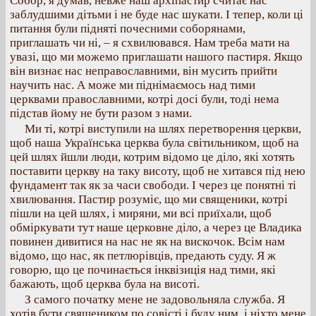
Собор, я думав, невже наш архіпастир считає нас
заблудшими дітьми і не буде нас шукати. І тепер, коли ці
питання були підняті почесними соборянами,
приглашать чи ні, – я схвилювався. Нам треба мати на
увазі, що ми можемо приглашати нашого пастиря. Якщо
він визнає нас неправославними, він мусить прийти
научить нас. А може ми піднімаємось над тими
церквами православними, котрі досі були, тоді нема
підстав йому не бути разом з нами.
Ми ті, котрі виступили на шлях перетворення церкви,
щоб наша Українська церква була світильником, щоб на
цей шлях йшли люди, котрим відомо це діло, які хотять
поставити церкву на таку висоту, щоб не хитався під нею
фундамент так як за часи свободи. І через це понятні ті
хвилювання. Пастир розуміє, що ми священики, котрі
пішли на цей шлях, і миряни, ми всі приїхали, щоб
обміркувати тут наше церковне діло, а через це Владика
повинен дивитися на нас не як на вискочок. Всім нам
відомо, що нас, як петлюрівців, предають суду. Я ж
говорю, що це починається інквізиція над тими, які
бажають, щоб церква була на висоті.
З самого початку мене не задовольняла служба. Я
хотів бути священиком по совісті і буду ним, і ніхто мене