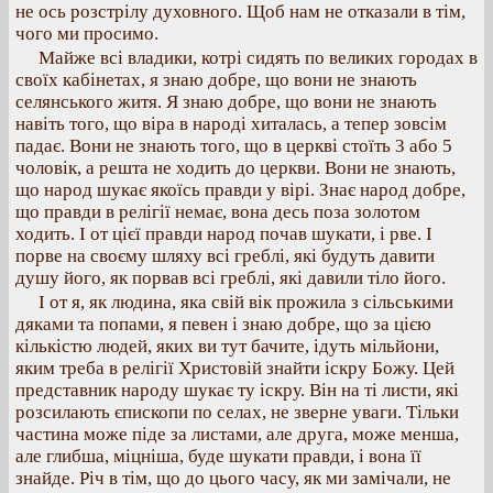
не ось розстрілу духовного. Щоб нам не отказали в тім,
чого ми просимо.
Майже всі владики, котрі сидять по великих городах в
своїх кабінетах, я знаю добре, що вони не знають
селянського житя. Я знаю добре, що вони не знають
навіть того, що віра в народі хиталась, а тепер зовсім
падає. Вони не знають того, що в церкві стоїть 3 або 5
чоловік, а решта не ходить до церкви. Вони не знають,
що народ шукає якоїсь правди у вірі. Знає народ добре,
що правди в релігії немає, вона десь поза золотом
ходить. І от цієї правди народ почав шукати, і рве. І
порве на своєму шляху всі греблі, які будуть давити
душу його, як порвав всі греблі, які давили тіло його.
І от я, як людина, яка свій вік прожила з сільськими
дяками та попами, я певен і знаю добре, що за цією
кількістю людей, яких ви тут бачите, ідуть мільйони,
яким треба в релігії Христовій знайти іскру Божу. Цей
представник народу шукає ту іскру. Він на ті листи, які
розсилають єпископи по селах, не зверне уваги. Тільки
частина може піде за листами, але друга, може менша,
але глибша, міцніша, буде шукати правди, і вона її
знайде. Річ в тім, що до цього часу, як ми замічали, не