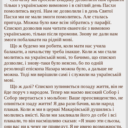
тільки з українською вимовою і в світлий день Пасхи
помолитись вкупі. Нам не дозволили і в день Святої
Пасхи ми не мали змоги помолитись. Але сталась
пригода. Можна було вже всім зібратись у парафії.
Єпископ дозволив нам читати євангеліє з вимовою
українською, тільки після промови. Знову не дали нам
змоги побалакати на рідній мові.
Що ж будемо ми робити, коли мати нас учила
балакати, а начальству треба інакше. Коли ж ми стали
молитись на українській мові, то бачимо, що єпископ
дозволяє, і знову-таки було неясно, бо по одній
резолюції епіскопа Назара можна було, а дальше не
можна. Тоді ми вирішили самі і служили на українській
мові.
Що ж далі? Єпископ зупиняється позаду життя, він не
йде поруч з народом. Тепер ми маємо високий Собор і
Собор звертаєгься з мольбою: Ваше преосвященство, не
опиніться ззаду життя! Я два рази бачив, коли народ
плакав. Коли ж ми в церкві Макарівській душились і
молились вмісті. Коли ми закликали його до себе і всі
плакали, то він насмішливо сказав: «Я знаю эти сльозы,
они вас ни к чему не приведут. Я не имею возможности,