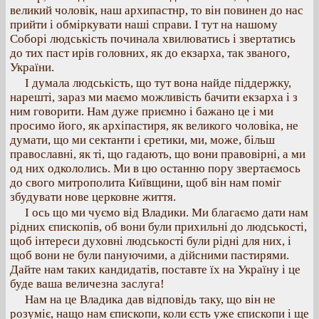
великий чоловік, наш архипастнр, то він повинен до нас
прийти і обміркувати наші справи. І тут на нашому
Соборі людськість починала хвилюватись і звертатись
до тих паст ирів головних, як до екзарха, так званого,
України.
І думала людськість, що тут вона найде піддержку,
нарешті, зараз ми маємо можливість бачити екзарха і з
ним говорити. Нам дуже приємно і бажано це і ми
просимо його, як архіпастиря, як великого чоловіка, не
думати, що ми сектанти і єретики, ми, може, більш
православні, як ті, що гадають, що вони правовірні, а ми
од них одкололись. Ми в цю останню пору звертаємось
до свого митрополита Київщини, щоб він нам поміг
збудувати нове церковне життя.
І ось що ми чуємо від Владики. Ми благаємо дати нам
рідних єпископів, об вони були прихильні до людськості,
щоб інтереси духовні людськості були рідні для них, і
щоб вони не були пануючими, а дійсними пастирями.
Дайте нам таких кандидатів, поставте їх на Україну і це
буде ваша величезна заслуга!
Нам на це Владика дав відповідь таку, що він не
розуміє, нащо нам єпископи, коли єсть уже єпископи і ще