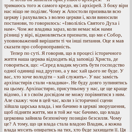
тримаюсь того ж самого кредо, як і архієрей. З боку віри
нас ніщо не поділяє. Чому ж Апостоли призивали всю
церкву і рахувались з волею церкви і, коли виносили
постанови, то говорилось: «Ізволілісь Святого Духа і
нам». Чом же владика зараз, коли немає між нами
різниці у вірі, відмовляється признати, що ми є Собор,
уповноважений вирішити ті чи інші питання. Оце я мав
сказати про соборноправність.
Тепер по суті. Я говорив, що в процесі історичного
житгя наша церква відходить від заповіді Христа, де
говориться, що: «Серед владик мусить бути господство
одної одиниці над другою, а у вас хай цього не буде. У
вас, хто хоче володіти – хай служить». У нас замість
архіпастирів стали «владики». Не буду довго зупинятись
на цьому. Архіпастирю, присутньому у нас, це ще краще
відомо, і я з своїм досвідом не можу порівнятися з ним.
Але скажу: чом в цей час, коли з історичної сцени
зійшла царська влада, і ми бачимо в церкві зворушення,
щоб підняти життя, ми в той же час бачимо, що влада
церковна зайняла безпомічну позицію безсилля. Чому
це? А тому, що ця влада стала владою Владик, а кожна
влада мусить опиратись на тих, хто буде захищати її. Ця