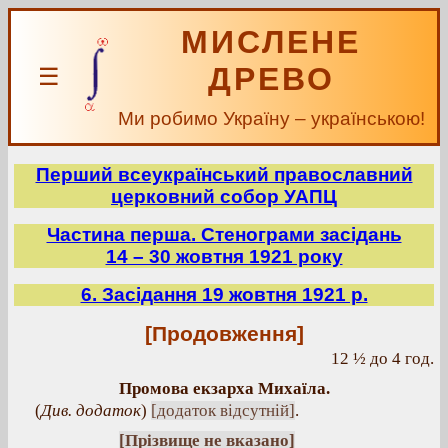
МИСЛЕНЕ
ДРЕВО
☰
Ми робимо Україну – українською!
Перший всеукраїнський православний
церковний собор УАПЦ
Частина перша. Стенограми засідань
14 – 30 жовтня 1921 року
6. Засідання 19 жовтня 1921 р.
[Продовження]
12 ½ до 4 год.
Промова екзарха Михаїла.
(
Див. додаток
)
[додаток відсутній]
.
[Прізвище не вказано]