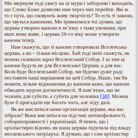
Ми звернули тоді увагу на ці мури і заборони і виходить,
що Слово Боже дозволяє нам через них перейти. Які ж
то є пута, що сковують живу творчість? То єсть ті закони,
що звуться канонами. Ми тримаємося тої думки, що
церква утворює канони в зв’язку з тами умовами, при
яких вона живе, і церква 20-го віку може утворити
канони тепер.
Нам скажуть, що ті канони утворювала Вселенська
церква, а ви – тільки місцева. Хай тоді мені скажуть, як
можна скликати зараз Вселенський Собор. І за тим ці
канони будуть не для Вселенської Церкви, а для нас.
Коли буде Вселенський Собор, ми будемо дуже раді
поставити наші вирішення на цей Собор. Наше, так би
мовити, вільне відношення до канонів каже, що канони
обводять муром догматичності. Я пам’ятаю, що не
чоловік для суботи, а субота для чоловіка
[30]
. Можна
було б пригадати ще багато чого, але піду далі.
Як же мислиться нами організація церкви, яка нас
зібрала? Вона мислиться на підставі автокефальності,
соборноправності і українізації. Я певен, що і
архіпастирю відомо, як наша церква підупала під владу
московського патріарха. Я думаю, що і сам архіпастир