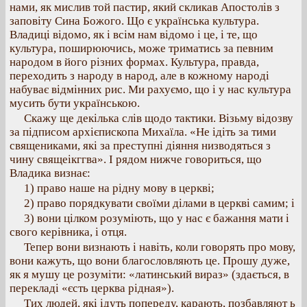
нами, як мислив той пастир, який скликав Апостолів з
заповіту Сина Божого. Що є українська культура.
Владиці відомо, як і всім нам відомо і це, і те, що
культура, поширюючись, може триматись за певним
народом в його різних формах. Культура, правда,
переходить з народу в народ, але в кожному народі
набуває відмінних рис. Ми рахуємо, що і у нас культура
мусить бути українською.
Скажу ще декілька слів щодо тактики. Візьму відозву
за підписом архієпископа Михаїла. «Не ідіть за тими
священиками, які за преступні діяння низводяться з
чину свящеікггва». І рядом нижче говориться, що
Владика визнає:
1) право наше на рідну мову в церкві;
2) право порядкувати своїми ділами в церкві самим; і
3) вони цілком розуміють, що у нас є бажання мати і
свого керівника, і отця.
Тепер вони визнають і навіть, коли говорять про мову,
вони кажуть, що вони благословляють це. Прошу дуже,
як я мушу це розуміти: «латинський вираз» (здається, в
перекладі «єсть церква рідная»).
Тих людей, які ідуть попереду, карають, позбавляют ь