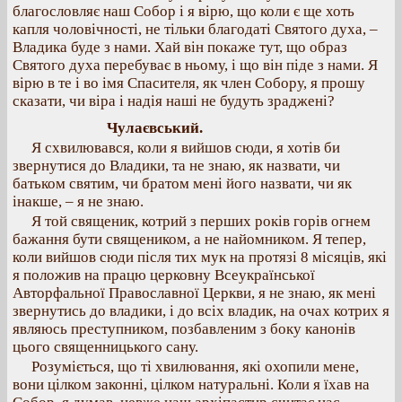
благословляє наш Собор і я вірю, що коли є ще хоть
капля чоловічності, не тільки благодаті Святого духа, –
Владика буде з нами. Хай він покаже тут, що образ
Святого духа перебуває в ньому, і що він піде з нами. Я
вірю в те і во імя Спасителя, як член Собору, я прошу
сказати, чи віра і надія наші не будуть зраджені?
Чулаєвський.
Я схвилювався, коли я вийшов сюди, я хотів би
звернутися до Владики, та не знаю, як назвати, чи
батьком святим, чи братом мені його назвати, чи як
інакше, – я не знаю.
Я той священик, котрий з перших років горів огнем
бажання бути священиком, а не найомником. Я тепер,
коли вийшов сюди після тих мук на протязі 8 місяців, які
я положив на працю церковну Всеукраїнської
Авторфальної Православної Церкви, я не знаю, як мені
звернутись до владики, і до всіх владик, на очах котрих я
являюсь преступником, позбавленим з боку канонів
цього священницького сану.
Розуміється, що ті хвилювання, які охопили мене,
вони цілком законні, цілком натуральні. Коли я їхав на