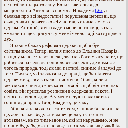
не позбавить цього сану. Коли я звертався до
митрополита Антонія і єпископа Никодима
[26]
, і
балакав про всі недостатки і порушення церковні, що
священики правлять зовсім не так, як вимагає того
церква. Антопій, хоч і гладив мене по голівці, казав:
«малий ти ще стригун», у мене іменно тоді возмущався
дух.
Я завше бажав реформи церкви, щоб я був
світильником. Тепер, коли я писав до Владики Назарія,
на що у мене єсть розписки, звертав його увагу на те, що
робиться на селі, де поширюються секти, де вимагає
чогось природа, тоді як ми, пастирі, сидимо байдужі до
того. Тим же, які закликали до праці, щоби підняти
церкву живу, тим казали – вискочки. Отже, коли я
звертався з цим до єпископа Назарія, щоб він мені дав
совіти, він присилав розписки в одержанні пакета, і
нічого не відповідав. А у мене в душі палахкотіло
горіння до праці. Тобі, Владико, це кажу.
Аби навіть пахло сектантством, я пішов би навіть на
це, аби тільки збудувати живу церкву не по тим
архаїзмам, не по тим канонам, які ми нарушаємо. Я не
по ним буду будувати церкву, а потому заклику, який іде