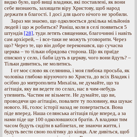
видко було, щоб вищі владики, які поставлені, як вони
себе визнають, захищати віру Христову, щоб народ
держати в благості. І досі для цього нічого не зробили.
Зараз ми знаємо, що одколюється декілька мільйонів
людей і що ж робиться? Раніш, коли в селі появиться 5
штундів
[28]
, туди летять священики, благочинні і навіть
сам архієрей, – і все-таки не можуть уговорити. Через
що? Через те, що він добре переконався, що сучасна
церква – то тільки обрядова сторона. Що як приїде
єпископ у село, і баби ідуть в церкву, чого вони йдуть? –
Тільки дивитись, не молитись.
І от моє слово як селянина, і моя глибока просьба, як
чоловіка глибоко віруючого во Христа, до всіх Владик і
осібно до митрополита Михаїла, не думайте, що та
агітація, яку ви ведете по селах, нас в чим-небудь
упевнить. Частим не візьмете. Не думайте, що ви,
проводячи цю агітацію, повалите ту половину, яка шукає
нового. Ні, голос історії назад не повертається. Вона
піде вперед. Наша селянська агітація піде вперед, а за
нами піде ще 100 одколовшихся братів. А владики тим
часом будуть сидіти в кабінетах, не знаючи життя, і
будуть вести свою політику до кінця. Але дивіться, щоб