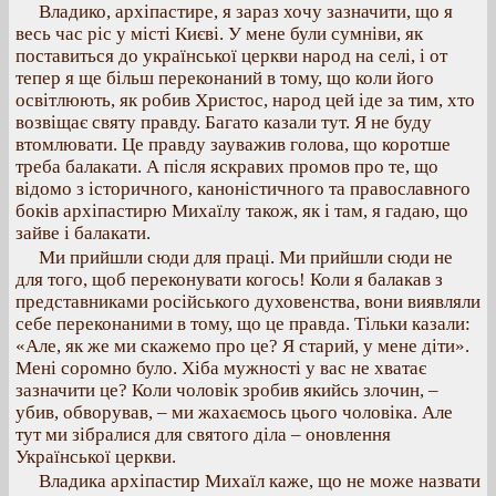
Владико, архіпастире, я зараз хочу зазначити, що я
весь час ріс у місті Києві. У мене були сумніви, як
поставиться до української церкви народ на селі, і от
тепер я ще більш переконаний в тому, що коли його
освітлюють, як робив Христос, народ цей іде за тим, хто
возвіщає святу правду. Багато казали тут. Я не буду
втомлювати. Це правду зауважив голова, що коротше
треба балакати. А після яскравих промов про те, що
відомо з історичного, каноністичного та православного
боків архіпастирю Михаїлу також, як і там, я гадаю, що
зайве і балакати.
Ми прийшли сюди для праці. Ми прийшли сюди не
для того, щоб переконувати когось! Коли я балакав з
представниками російського духовенства, вони виявляли
себе переконаними в тому, що це правда. Тільки казали:
«Але, як же ми скажемо про це? Я старий, у мене діти».
Мені соромно було. Хіба мужності у вас не хватає
зазначити це? Коли чоловік зробив якийсь злочин, –
убив, обворував, – ми жахаємось цього чоловіка. Але
тут ми зібралися для святого діла – оновлення
Української церкви.
Владика архіпастир Михаїл каже, що не може назвати