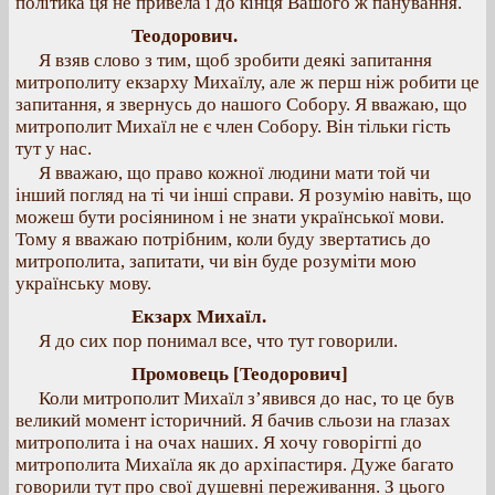
політика ця не привела і до кінця Вашого ж панування.
Теодорович.
Я взяв слово з тим, щоб зробити деякі запитання
митрополиту екзарху Михаїлу, але ж перш ніж робити це
запитання, я звернусь до нашого Собору. Я вважаю, що
митрополит Михаїл не є член Собору. Він тільки гість
тут у нас.
Я вважаю, що право кожної людини мати той чи
інший погляд на ті чи інші справи. Я розумію навіть, що
можеш бути росіянином і не знати української мови.
Тому я вважаю потрібним, коли буду звертатись до
митрополита, запитати, чи він буде розуміти мою
українську мову.
Екзарх Михаїл.
Я до сих пор понимал все, что тут говорили.
Промовець [Теодорович]
Коли митрополит Михаїл з’явився до нас, то це був
великий момент істо­ричний. Я бачив сльози на глазах
митрополита і на очах наших. Я хочу говорігпі до
митрополита Михаїла як до архіпастиря. Дуже багато
говорили тут про свої душевні переживання. З цього