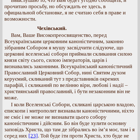
Ввыслушаю то, что Вам будет угодно сообщить, и
прочитаю просьбу, но обсуждать ее здесь, в
официальной обстановке, я не считаю себя в праве и
возможности.
Чехівський.
Вам, Ваше Високопреосвященство, перед
Всеукраїнським церковним каноністичним, законно
зібраним Собором я мушу засвідчити слідуюче, що
церковні вселенські собори приймали скликання силою
князя світу сього, силою імператорів, царів і
визнавались законними. Всеукраїнський каноністичний
Православний Церковний Собор, нині Святим духом
керуємий, скликаний тут з представників окремих
парафій, і скликаний по велінню віри, любові і надії –
християнський православний, і бути незаконним він не
може.
І коли Вселенські Собори, скликані царською владою,
єпископи і митрополит визнавали каноністичними, ніхто
не сміє і не може не визнавати цього собору
каноністичним і дійсним. Бо він буде хулити основну
заповідь Христа, що там де зібрались во ім’я моє, там і я
серед них
[23]
. Той буде іти проти Христа, хто буде не