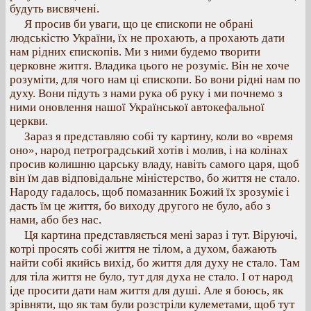
будуть висвячені.
Я просив би уваги, що це єпископи не обрані
людськістю України, їх не прохають, а прохають дати
нам рідних єпископів. Ми з ними будемо творити
церковне житгя. Владика цього не розуміє. Він не хоче
розуміти, для чого нам ці єпископи. Бо вони рідні нам по
духу. Вони підуть з нами рука об руку і ми почнемо з
ними оновлення нашої Української автокефальної
церкви.
Зараз я представляю собі ту картину, коли во «время
оно», народ петроградський хотів і молив, і на колінах
просив колишню царську владу, навіть самого царя, щоб
він їм дав відповідальне міністерство, бо життя не стало.
Народу гадалось, щоб помазанник Божий їх зрозуміє і
дасть їм це життя, бо виходу другого не було, або з
нами, або без нас.
Ця картина представляється мені зараз і тут. Віруючі,
котрі просять собі життя не тілом, а духом, бажають
найти собі якийсь вихід, бо життя для духу не стало. Там
для тіла життя не було, тут для духа не стало. І от народ
іде просити дати нам життя для душі. Але я боюсь, як
зрівняти, що як там були розстріли кулеметами, щоб тут