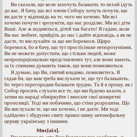
Ви сказали, що коли захочуть балакати, то нехай ідуть
до вас. Я бачу, що всі члени Собору хочуть почути, що
ви дасте у відповідь на те, чого ми хочемо. Ми всі
хочемо почути і зрозуміти, що нас розділяє. Ми всі діти
Ваші. Але ж подивіться, дітей так багато! Я гадаю, коли
Ви нас любите, прийдіть до нас і дайте відповідь, а як не
дасте, то вислухайте за що ми боремося. Щиро
боремося, бо я бачу, що тут простісіньке непорозуміння.
Ви не можете допустити, що стільки людей, може
непропорціонально представлених тут, але вони знають,
за їх спинами думають також, що вони помиляються.
Я думаю, що Ви, святий владико, помиляєтесь. Я
гадав би, що вам треба вислухати те, що тут балакають,
бо через перегородки балакати трудно. Та й я прошу, як і
Собор просить слухати все те, що ми будемо казати, а
затим на нараді обміркуйте і вносьте свої конкретні
пропозиції. Тоді ми побачимо, що стіна розрушена. Що
Ви вислухали те, що ми хочемо, і не даєте. Ми тоді
одійдемо і збудуємо святу православну автокефальну
церкву українську з іншими.
Мих[аїл].