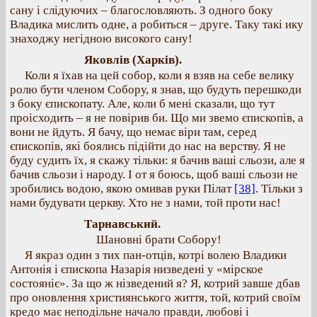
сану і слідуючих – благословляють. З одного боку
Владика мислить одне, а робиться – друге. Таку такі ику
знаходжу негідною високого сану!
Яковлів (Харків).
Коли я їхав на цей собор, коли я взяв на себе велику
ролю бути членом Собору, я знав, що будуть перешкоди
з боку єпископату. Але, коли б мені сказали, що тут
проісходить – я не повірив би. Що ми звемо єпископів, а
вони не йдуть. Я бачу, що немає віри там, серед
єпископів, які боялись підійти до нас на верству. Я не
буду судить їх, я скажу тільки: я бачив ваші сльози, але я
бачив сльози і народу. І от я боюсь, щоб ваші сльози не
зробились водою, якою омивав руки Пілат
[38]
. Тільки з
нами будувати церкву. Хто не з нами, той проти нас!
Тарнавський.
Шановні брати Собору!
Я якраз один з тих пан-отців, котрі волею Владики
Антонія і єпископа Назарія низведені у «мірское
состояніє». За що ж нізведений я? Я, котрий завше дбав
про оновлення християнського життя, той, котрий своїм
кредо має неподільне начало правди, любові і