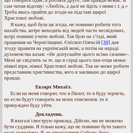
що говорять одне, а роблять друге, там правди немає. Я
сам читав відозву: «Любіть, а далі не йдіть з ними і т. д.»
Треба якось прийти до згоди на підставі щирої
Христової любові.
Я кажу, щоб була ця згода, не повинно робити того
нахабства, котре виходить від людей часто несвідомих,
котрі повинні учити любові. Так було на з’їзді, який
працював на Чернігівщині. Єпіскоп Олексій
[39]
дав
згоду правити на українській мові, а потім на нараді
духовенства казав: «Не допускайте цього всіма силами».
Мені це свідчить за те, що в серці цього пан-отця немає
ніякої віри, ніякої Христової любові. Так не може робити
представник християнства, кого я закликаю до щирої
правди.
Екзарх Михаїл.
Если на меня говорят, что я Пилат, то я буду терпеть,
но если будут говорить на моих епископов. то я
принужден буду уйти.
Докладчик.
Я взагалі ілюструю приклад. Дійсно, ми не можемо
бути суддями. Я тільки кажу, що не повинно бути такого
роду поведінки. Я, як представник Собору, його