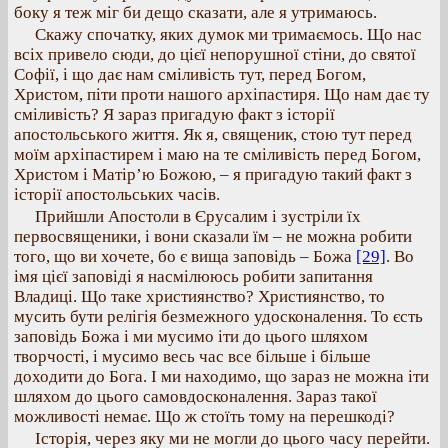
боку я теж міг би дещо сказати, але я утримаюсь.
Скажу спочатку, яких думок ми тримаємось. Що нас
всіх привело сюди, до цієї непорушної стіни, до святої
Софії, і що дає нам сміливість тут, перед Богом,
Христом, піти проти нашого архіпастиря. Що нам дає ту
сміливість? Я зараз пригадую факт з історії
апостольського життя. Як я, священик, стою тут перед
моїм архіпастирем і маю на те сміливість перед Богом,
Христом і Матір’ю Божою, – я пригадую такий факт з
історії апостольських часів.
Прийшли Апостоли в Єрусалим і зустріли їх
первосвященики, і вони сказали їм – не можна робити
того, що ви хочете, бо є вища заповідь – Божа
[29]
. Во
імя цієї заповіді я насмілююсь робити запитання
Владиці. Що таке християнство? Християнство, то
мусить бути релігія безмежного удосконалення. То єсть
заповідь Божа і ми мусимо іти до цього шляхом
творчості, і мусимо весь час все більше і більше
доходити до Бога. І ми находимо, що зараз не можна іти
шляхом до цього самовдосконалення. Зараз такої
можливості немає. Що ж стоїть тому на перешкоді?
Історія, через яку ми не могли до цього часу перейти.