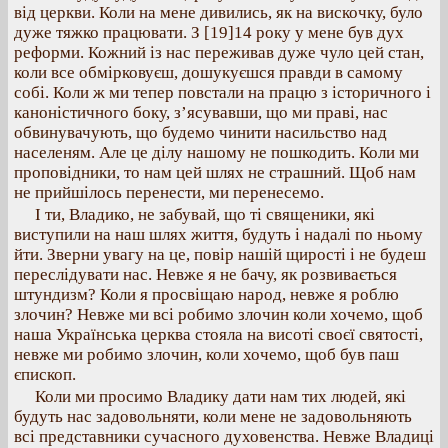
від церкви. Коли на мене дивились, як на вискочку, було
дуже тяжко працювати. З [19]14 року у мене був дух
реформи. Кожний із нас переживав дуже чуло цей стан,
коли все обмірковуєш, дошукуєшся правди в самому
собі. Коли ж ми тепер повстали на працю з історичного і
каноністичного боку, з’ясувавши, що ми праві, нас
обвинувачують, що будемо чинити насильство над
населеням. Але це ділу нашому не пошкодить. Коли ми
проповідники, то нам цей шлях не страшний. Щоб нам
не прийшілось перенести, ми перенесемо.
І ти, Владико, не забувай, що ті священики, які
виступили на наш шлях життя, будуть і надалі по ньому
йти. Зверни увагу на це, повір нашій щирості і не будеш
переслідувати нас. Невже я не бачу, як розвивається
штундизм? Коли я просвіщаю народ, невже я роблю
злочин? Невже ми всі робимо злочин коли хочемо, щоб
наша Українська церква стояла на висоті своєї святості,
невже ми робимо злочин, коли хочемо, щоб був паш
єпископ.
Коли ми просимо Владику дати нам тих людей, які
будуть нас задовольняти, коли мене не задовольняють
всі представники сучасного духовенства. Невже Владиці