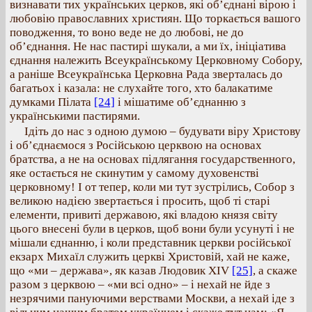
визнавати тих українських церков, які об’єднані вірою і
любовію православних християн. Що торкається вашого
поводження, то воно веде не до любові, не до
об’єднання. Не нас пастирі шукали, а ми їх, ініціатива
єднання належить Всеукраїнському Церковному Собору,
а раніше Всеукраїнська Церковна Рада зверталась до
багатьох і казала: не слухайте того, хто балакатиме
думками Пілата
[24]
і мішатиме об’єднанню з
українськими пастирями.
Ідіть до нас з одною думою – будувати віру Христову
і об’єднаємося з Російською церквою на основах
братства, а не на основах підлягання государственного,
яке остається не скинутим у самому духовенстві
церковному! І от тепер, коли ми тут зустрілись, Собор з
великою надією звертається і просить, щоб ті старі
елементи, привиті державою, які владою князя світу
цього внесені були в церков, щоб вони були усунуті і не
мішали єднанню, і коли представник церкви російської
екзарх Михаїл служить церкві Христовій, хай не каже,
що «ми – держава», як казав Людовик XIV
[25]
, а скаже
разом з церквою – «ми всі одно» – і нехай не йде з
незрячими пануючими верствами Москви, а нехай іде з