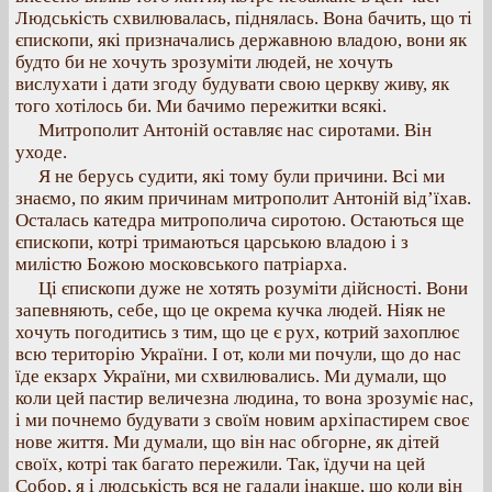
Людськість схвилювалась, піднялась. Вона бачить, що ті
єпископи, які призначались державною владою, вони як
будто би не хочуть зрозуміти людей, не хочуть
вислухати і дати згоду будувати свою церкву живу, як
того хотілось би. Ми бачимо пережитки всякі.
Митрополит Антоній оставляє нас сиротами. Він
уходе.
Я не берусь судити, які тому були причини. Всі ми
знаємо, по яким причинам митрополит Антоній від’їхав.
Осталась катедра митрополича сиротою. Остаються ще
єпископи, котрі тримаються царською владою і з
милістю Божою московського патріарха.
Ці єпископи дуже не хотять розуміти дійсності. Вони
запевняють, себе, що це окрема кучка людей. Ніяк не
хочуть погодитись з тим, що це є рух, котрий захоплює
всю територію України. І от, коли ми почули, що до нас
їде екзарх України, ми схвилювались. Ми думали, що
коли цей пастир величезна людина, то вона зрозуміє нас,
і ми почнемо будувати з своїм новим архіпастирем своє
нове життя. Ми думали, що він нас обгорне, як дітей
своїх, котрі так багато пережили. Так, їдучи на цей
Собор, я і людськість вся не гадали інакше, що коли він