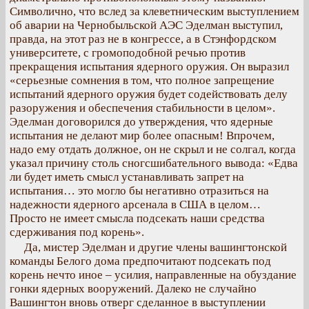
Символично, что вслед за клеветническим выступлением
об аварии на Чернобыльской АЭС Эделман выступил,
правда, на этот раз не в конгрессе, а в Стэнфордском
университете, с громоподобной речью против
прекращения испытания ядерного оружия. Он выразил
«серьезные сомнения в том, что полное запрещение
испытаний ядерного оружия будет содействовать делу
разоружения и обеспечения стабильности в целом».
Эделман договорился до утверждения, что ядерные
испытания не делают мир более опасным! Впрочем,
надо ему отдать должное, он не скрыл и не солгал, когда
указал причину столь сногсшибательного вывода: «Едва
ли будет иметь смысл устанавливать запрет на
испытания… это могло бы негативно отразиться на
надежности ядерного арсенала в США в целом…
Просто не имеет смысла подсекать наши средства
сдерживания под корень».
Да, мистер Эделман и другие члены вашингтонской
команды Белого дома предпочитают подсекать под
корень нечто иное – усилия, направленные на обуздание
гонки ядерных вооружений. Далеко не случайно
Вашингтон вновь отверг сделанное в выступлении