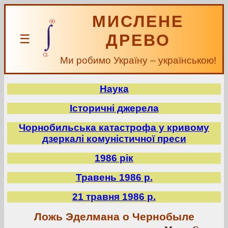
МИСЛЕНЕ
ДРЕВО
☰
Ми робимо Україну – українською!
Наука
Історичні джерела
Чорнобильська катастрофа у кривому
дзеркалі комуністичної преси
1986 рік
Травень 1986 р.
21 травня 1986 р.
Ложь Эделмана о Чернобыле