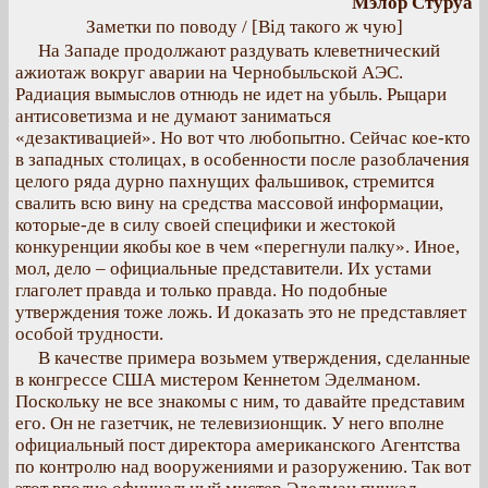
Мэлор Стуруа
Заметки по поводу / [Від такого ж чую]
На Западе продолжают раздувать клеветнический
ажиотаж вокруг аварии на Чернобыльской АЭС.
Радиация вымыслов отнюдь не идет на убыль. Рыцари
антисоветизма и не думают заниматься
«дезактивацией». Но вот что любопытно. Сейчас кое-кто
в западных столицах, в особенности после разоблачения
целого ряда дурно пахнущих фальшивок, стремится
свалить всю вину на средства массовой информации,
которые-де в силу своей специфики и жестокой
конкуренции якобы кое в чем «перегнули палку». Иное,
мол, дело – официальные представители. Их устами
глаголет правда и только правда. Но подобные
утверждения тоже ложь. И доказать это не представляет
особой трудности.
В качестве примера возьмем утверждения, сделанные
в конгрессе США мистером Кеннетом Эделманом.
Поскольку не все знакомы с ним, то давайте представим
его. Он не газетчик, не телевизионщик. У него вполне
официальный пост директора американского Агентства
по контролю над вооружениями и разоружению. Так вот