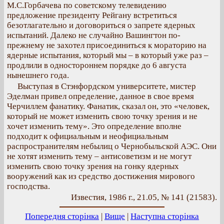
М.С.Горбачева по советскому телевидению
предложение президенту Рейгану встретиться
безотлагательно и договориться о запрете ядерных
испытаний. Далеко не случайно Вашингтон по-
прежнему не захотел присоединиться к мораторию на
ядерные испытания, который мы – в который уже раз –
продлили в одностороннем порядке до 6 августа
нынешнего года.
Выступая в Стэнфордском университете, мистер
Эделман привел определение, данное в свое время
Черчиллем фанатику. Фанатик, сказал он, это «человек,
который не может изменить свою точку зрения и не
хочет изменить тему». Это определение вполне
подходит к официальным и неофициальным
распространителям небылиц о Чернобыльской АЭС. Они
не хотят изменить тему – антисоветизм и не могут
изменить свою точку зрения на гонку ядерных
вооружений как из средство достижения мирового
господства.
Известия, 1986 г., 21.05, № 141 (21583).
Попередня сторінка
|
Вище
|
Наступна сторінка