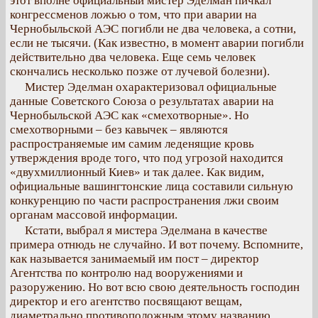
этот вполне официальный мистер Эделман пичкал
конгрессменов ложью о том, что при аварии на
Чернобыльской АЭС погибли не два человека, а сотни,
если не тысячи. (Как известно, в момент аварии погибли
действительно два человека. Еще семь человек
скончались несколько позже от лучевой болезни).
Мистер Эделман охарактеризовал официальные
данные Советского Союза о результатах аварии на
Чернобыльской АЭС как «смехотворные». Но
смехотворными – без кавычек – являются
распространяемые им самим леденящие кровь
утверждения вроде того, что под угрозой находится
«двухмиллионный Киев» и так далее. Как видим,
официальные вашингтонские лица составили сильную
конкуренцию по части распространения лжи своим
органам массовой информации.
Кстати, выбрал я мистера Эделмана в качестве
примера отнюдь не случайно. И вот почему. Вспомните,
как называется занимаемый им пост – директор
Агентства по контролю над вооружениями и
разоружению. Но вот всю свою деятельность господин
директор и его агентство посвящают вещам,
диаметрально противоположным этому названию.