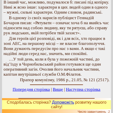
В інший час, можливо, подумалося б: писані під копірку.
Нині ж ясно інше: характери в цих людей один в одного
– мужні, сильні характери. Одним словом, радянські.
В одному із своїх нарисів публіцист Геннадій
Бочаров писав: «Рятувати – означає хоча б на якийсь час
підносити над собою людину, яку ти рятуєш, або справу
рук людських, якій потрібен твій захист».
Для героїв цієї розповіді, як і для всіх, хто працює в
зоні АЕС, на першому місці – не власне благополуччя.
Вони думають передусім про нас з вами. А якщо є такі
надійні люди серед нас, значить, ми спокійні.
…У той день, коли я була у пожежній частині, до
від’їзду в Чорнобильський район готувався ще один
оперативний загін. Очолив його начальник частини,
капітан внутрішньої служби О.М.Філатов.
Прапор комунізму, 1986 р., 21.05, № 121 (2517).
Попередня сторінка
|
Вище
|
Наступна сторінка
Сподобалась сторінка?
Допоможіть
розвитку нашого
сайту!
Число завантажень : 2