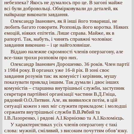
небезпека? Якось не думалось про це. В загоні майже
всі були добровольці. Обмірковували до деталей, як
найкраще виконати завдання.
Олександр Іванович, як й інші його товариші, не
любить багато говорити. Розповідь його коротка. Ніяких
емоцій, ніяких епітетів. Лише справа. Майже, як в
рапорті. Так, мабуть, і чинять справжні чоловіки:
завдання виконано – і це найголовніше.
Віддаю належне скромності членів оперзагону, але
все-таки трохи розповім про них.
Олександр Іванович Дорошенко. 36 років. Член партії
з 1984 року. В органах уже 16-й рік. В зоні своє
завдання розумів так: як комуніст і керівник, мушу
показувати приклад іншим. Так думали і двоє інших
комуністів – старшина внутрішньої служби, заступник
секретаря партійної організації частини В.Д.Гніца,
рядовий О.О.Литвин. Але, як виявилося потім, в цій
ситуації кожен з них міг служити прикладом: і молодші
сержанти внутрішньої служби В.В.Рябий та
І.В.Лазоренко, і рядові А.І.Корнієнко та А.І.Коломієць.
У характеристиках усіх членів оперзагону є такі
слова: мужній, сміливий, з високим почуттям обов’язку.