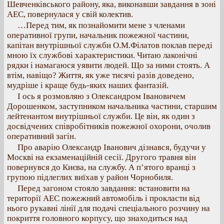
Шевченківського району, яка, виконавши завдання в зоні
АЕС, повернулася у свій колектив.
…Перед тим, як познайомити мене з членами
оперативної групи, начальник пожежної частини,
капітан внутрішньої служби О.М.Філатов поклав переді
мною їх службові характеристики. Читаю лаконічні
рядки і намагаюся уявити людей. Що за ними стоять. А
втім, навіщо? Життя, як уже тисячі разів доведено,
мудріше і краще будь-яких наших фантазій.
І ось я розмовляю з Олександром Івановичем
Дорошенком, заступником начальника частини, старшим
лейтенантом внутрішньої служби. Це він, як один з
досвідчених співробітників пожежної охорони, очолив
оперативний загін.
Про аварію Олександр Іванович дізнався, будучи у
Москві на екзаменаційній сесії. Другого травня він
повернувся до Києва, на службу. А п’ятого вранці з
групою підлеглих виїхав у район Чорнобиля.
Перед загоном стояло завдання: встановити на
території АЕС пожежний автомобіль і прокласти від
нього рукавні лінії для подачі спеціального розчину на
покриття головного корпусу, що знаходиться над