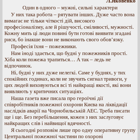
Л.Яковенко
Один в одного – мужні, сильні характери
У них така робота – рятувати інших. Дуже часто вона
вимагає не тільки чіткості дій, високого
професіоналізму, але й рішучості, сміливості, мужності.
Кожну мить ці люди повині бути готові виявити згадані
риси, бо інакше вони не виконають свого обов’язку.
Професія їхня – пожежники.
Нам іноді здається, що будні у пожежників прості.
Хіба коли пожежа трапиться… А так – ледь не
відпочинок.
Ні, будні у них дуже нелегкі. Саме у буднях, у тих
спокійних годинах, коли не звучить сигнал тривоги, у
цих людей виховуються всі ті найкращі якості, які вони
виявляють у критичних ситуаціях.
Наша газета вже писала про героїчні дії
співробітників пожежної охорони Києва на ліквідації
наслідків аварії на Чорнобильській АЕС. Треба писати
ще і ще. Без перебільшення, кожен з них заслуговує
найкращих слів і найвищої вдячності.
Я сьогодні розповім лише про одну оперативну групу
Центральної пожежної частини по охороні