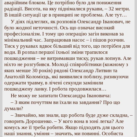
аварійним блоком. Це потрібно було для пониження
радіації. Висота, на яку піднімалися рукави, – 32 метри.
В іншій ситуації це в принципі не проблема. Але тут…
У діях підлеглих, як розповів Олександр Іванович, не
було жодної неточності. Ось що означає високий
професіоналізм. І тому цю операцію загін виконав за
мінімальний час. Запрацював насос – і пішов розчин.
Тиск у рукавах вдвоє більший від того, що потрібен для
води. В розпал першої їхньої зміни трапилося
пошкодження – не витримавши тиску, рукав лопнув. Але
ніхто не розгубився. Молоді співробітники (кожному з
яких менше 30 років) рядові Олександр Литвин та
Анатолій Коломієць, які виявилися поблизу, ризикуючи
одержати травму, в лічені секунди замінили
пошкоджену ланку. І робота продовжилася…
Не можу не запитати Олександра Івановича:
– З яким почуттям ви їхали на завдання? Про що
думали?
– Звичайно, ми знали, що робота буде дуже складна, –
говорить Дорошенко. – У кого вона в зоні легка? Але
комусь же її треба робити. Якщо підходять для цього
наші знання, уміння – значить, ми повинні. Особиста