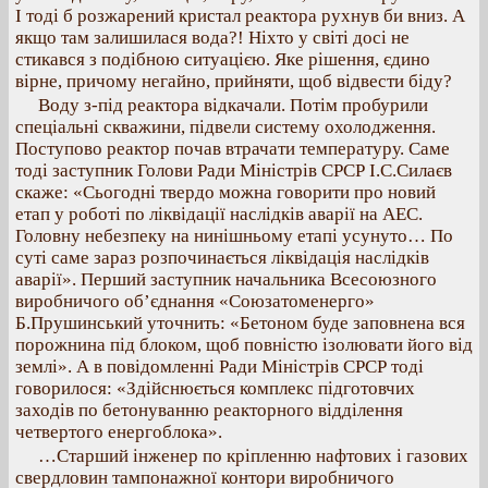
І тоді б розжарений кристал реактора рухнув би вниз. А
якщо там залишилася вода?! Ніхто у світі досі не
стикався з подібною ситуацією. Яке рішення, єдино
вірне, причому негайно, прийняти, щоб відвести біду?
Воду з-під реактора відкачали. Потім пробурили
спеціальні скважини, підвели систему охолодження.
Поступово реактор почав втрачати температуру. Саме
тоді заступник Голови Ради Міністрів СРСР І.С.Силаєв
скаже: «Сьогодні твердо можна говорити про новий
етап у роботі по ліквідації наслідків аварії на АЕС.
Головну небезпеку на нинішньому етапі усунуто… По
суті саме зараз розпочинається ліквідація наслідків
аварії». Перший заступник начальника Всесоюзного
виробничого об’єднання «Союзатоменерго»
Б.Прушинський уточнить: «Бетоном буде заповнена вся
порожнина під блоком, щоб повністю ізолювати його від
землі». А в повідомленні Ради Міністрів СРСР тоді
говорилося: «Здійснюється комплекс підготовчих
заходів по бетонуванню реакторного відділення
четвертого енергоблока».
…Старший інженер по кріпленню нафтових і газових
свердловин тампонажної контори виробничого