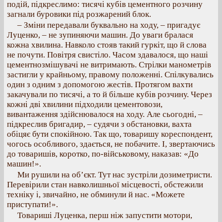
подій, підкреслимо: тисячі кубів цементного розчину
загнали буровики під розжарений блок.
– Зміни передавали буквально на ходу, – пригадує
Луценко, – не зупиняючи машин. До уваги бралася
кожна хвилина. Навколо стояв такий гуркіт, що й слова
не почути. Повітря свистіло. Часом здавалося, що наші
цементнозмішувачі не витримають. Стрілки манометрів
застигли у крайньому, правому положенні. Спілкувались
один з одним з допомогою жестів. Протягом вахти
закачували по тисячі, а то й більше кубів розчину. Через
кожні дві хвилини підходили цементовози,
вивантаження здійснювалося на ходу. Але сьогодні, –
підкреслив бригадир, – судячи з обстановки, вахта
обіцяє бути спокійною. Так що, товаришу кореспондент,
чогось особливого, здається, не побачите. І, звертаючись
до товаришів, коротко, по-військовому, наказав: «До
машин!».
Ми рушили на об’єкт. Тут нас зустріли дозиметристи.
Перевірили стан навколишньої місцевості, обстежили
техніку і, звичайно, не обминули й нас. «Можете
приступати!».
Товариші Луценка, перш ніж запустити мотори,