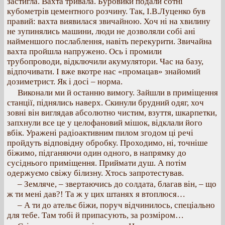
застигла. Вахта тривала. Буровики подали сотні
кубометрів цементного розчину. Так, І.В.Луценко був
правий: вахта виявилася звичайною. Хоч ні на хвилину
не зупинялись машини, люди не дозволяли собі ані
найменшого послаблення, навіть перекурити. Звичайна
вахта пройшла напружено. Ось і промили
трубопроводи, відключили акумулятори. Час на базу,
відпочивати. І вже вкотре нас «промацав» знайомий
дозиметрист. Як і досі – норма.
Виконали ми й останню вимогу. Зайшли в приміщення
станції, піднялись наверх. Скинули брудний одяг, хоч
зовні він виглядав абсолютно чистим, взуття, шкарпетки,
запхнули все це у целофановий мішок, відклали його
вбік. Уражені радіоактивним пилом згодом ці речі
пройдуть відповідну обробку. Проходимо, ні, точніше
біжимо, підганяючи один одного, в напрямку до
сусіднього приміщення. Приймати душ. А потім
одержуємо свіжу білизну. Хтось запротестував.
– Земляче, – звертаючись до солдата, благав він, – що
ж ти мені дав?! Та ж у цих штанях я втоплюся…
– А ти до ательє біжи, поруч відчинилось, спеціально
для тебе. Там тобі й припасують, за розміром…