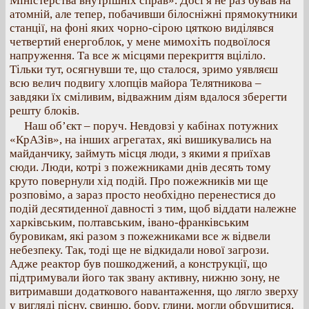
Міністерства внутрішніх справ». Досі я не раз бував на
атомній, але тепер, побачивши білосніжні прямокутники
станції, на фоні яких чорно-сірою цяткою виділявся
четвертий енергоблок, у мене мимохіть подвоїлося
напруження. Та все ж місцями перекриття вціліло.
Тільки тут, осягнувши те, що сталося, зримо уявляєш
всю велич подвигу хлопців майора Телятникова –
завдяки їх сміливим, відважним діям вдалося зберегти
решту блоків.
Наш об’єкт – поруч. Невдовзі у кабінах потужних
«КрАЗів», на інших агрегатах, які вишикувались на
майданчику, займуть місця люди, з якими я приїхав
сюди. Люди, котрі з пожежниками днів десять тому
круто повернули хід подій. Про пожежників ми ще
розповімо, а зараз просто необхідно перенестися до
подій десятиденної давності з тим, щоб віддати належне
харківським, полтавським, івано-франківським
буровикам, які разом з пожежниками все ж відвели
небезпеку. Так, тоді ще не відкидали нової загрози.
Адже реактор був пошкоджений, а конструкції, що
підтримували його так звану активну, нижню зону, не
витримавши додаткового навантаження, що лягло зверху
у вигляді пісну, свинцю, бору, глини, могли обрушитися.