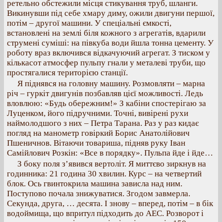
ретельно обстежили місця стикування труб, шланги.
Викинувши під себе хмару диму, ожили двигуни першої,
потім – другої машини. У спеціальні ємкості,
встановлені на землі біля кожного з агрегатів, вдарили
струмені суміші: на півкуба води йшла тонна цементу. У
роботу враз включився відкачуючий агрегат. З тиском у
кількасот атмосфер пульпу гнали у металеві труби, що
простягалися територією станції.
Я піднявся на головну машину. Розмовляти – марна
річ – гуркіт двигунів позбавляв цієї можливості. Ледь
вловлюю: «Будь обережним!» З кабіни спостерігаю за
Луценком, його підручними. Точні, вивірені рухи
наймолодшого з них – Петра Тарана. Раз у раз кидає
погляд на манометр говіркий Борис Анатолійович
Пшеничнов. Вітаючи товариша, підняв руку Іван
Самійлович Розкін: «Все в порядку». Пульпа йде і йде…
З боку поля з’явився вертоліт. Я миттєво зиркнув на
годинника: 21 година 30 хвилин. Курс – на четвертий
блок. Ось гвинтокрила машина зависла над ним.
Поступово почала знижуватися. Згодом завмерла.
Секунда, друга, … десята. І знову – вперед, потім – в бік
водоймища, що впритул підходить до АЕС. Розворот і