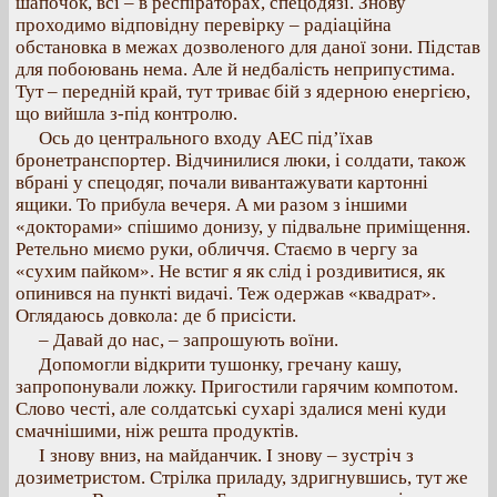
шапочок, всі – в респіраторах, спецодязі. Знову
проходимо відповідну перевірку – радіаційна
обстановка в межах дозволеного для даної зони. Підстав
для побоювань нема. Але й недбалість неприпустима.
Тут – передній край, тут триває бій з ядерною енергією,
що вийшла з-під контролю.
Ось до центрального входу АЕС під’їхав
бронетранспортер. Відчинилися люки, і солдати, також
вбрані у спецодяг, почали вивантажувати картонні
ящики. То прибула вечеря. А ми разом з іншими
«докторами» спішимо донизу, у підвальне приміщення.
Ретельно миємо руки, обличчя. Стаємо в чергу за
«сухим пайком». Не встиг я як слід і роздивитися, як
опинився на пункті видачі. Теж одержав «квадрат».
Оглядаюсь довкола: де б присісти.
– Давай до нас, – запрошують воїни.
Допомогли відкрити тушонку, гречану кашу,
запропонували ложку. Пригостили гарячим компотом.
Слово честі, але солдатські сухарі здалися мені куди
смачнішими, ніж решта продуктів.
І знову вниз, на майданчик. І знову – зустріч з
дозиметристом. Стрілка приладу, здригнувшись, тут же