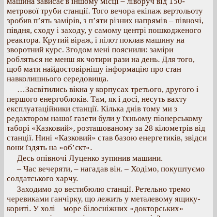
машина зависає в іншому місці – ліворуч від 150-
метрової труби станції. Того вечора екіпаж вертольоту
зробив п’ять замірів, з п’яти різних напрямів – півночі,
півдня, сходу і заходу, у самому центрі пошкодженого
реактора. Крутий віраж, і пілот поклав машину на
зворотний курс. Згодом мені пояснили: заміри
робляться не менш як чотири рази на день. Для того,
щоб мати найдостовірнішу інформацію про стан
навколишнього середовища.
…Засвітились вікна у корпусах третього, другого і
першого енергоблоків. Там, як і досі, несуть вахту
експлуатаційники станції. Кілька днів тому ми з
редактором нашої газети були у їхньому піонерському
таборі «Казковий», розташованому за 28 кілометрів від
станції. Нині «Казковий» став базою енергетиків, звідси
вони їздять на «об’єкт».
Десь опівночі Луценко зупинив машини.
– Час вечеряти, – нагадав він. – Ходімо, покуштуємо
солдатського харчу.
Заходимо до вестибюлю станції. Ретельно тремо
черевиками ганчірку, що лежить у металевому ящику-
кориті. У холі – море білосніжних «докторських»