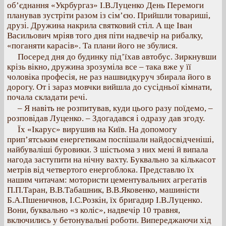
об’єднання «Укрбургаз» І.В.Луценко День Перемоги
планував зустріти разом із сім’єю. Прийшли товариші,
друзі. Дружина накрила святковий стіл. А ще Іван
Васильович мріяв того дня піти надвечір на рибалку,
«поганяти карасів». Та плани його не збулися.
Посеред дня до будинку під’їхав автобус. Зиркнувши
крізь вікно, дружина зрозуміла все – така вже у її
чоловіка професія, не раз нашвидкуруч збирала його в
дорогу. От і зараз мовчки вийшла до сусідньої кімнати,
почала складати речі.
– Я навіть не розпитував, куди цього разу поїдемо, –
розповідав Луценко. – Здогадався і одразу дав згоду.
Їх «Ікарус» вирушив на Київ. На допомогу
прип’ятським енергетикам поспішали найдосвідченіші,
найбуваліші буровики. З шістьома з них мені й випала
нагода заступити на нічну вахту. Буквально за кількасот
метрів від четвертого енергоблока. Представлю їх
нашим читачам: мотористи цементувальних агрегатів
П.П.Таран, В.В.Табашник, В.В.Яковенко, машиністи
Б.А.Пшеничнов, І.С.Розкін, їх бригадир І.В.Луценко.
Вони, буквально «з коліс», надвечір 10 травня,
включились у бетонувальні роботи. Випереджаючи хід