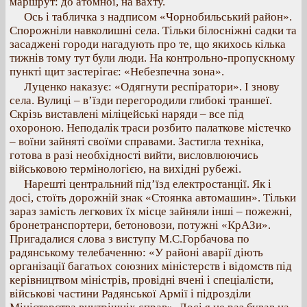
маршрут: до атомної, на вахту.
Ось і табличка з надписом «Чорнобильський район».
Спорожніли навколишні села. Тільки білосніжні садки та
засаджені городи нагадують про те, що якихось кілька
тижнів тому тут були люди. На контрольно-пропускному
пункті щит застерігає: «Небезпечна зона».
Луценко наказує: «Одягнути респіратори». І знову
села. Вулиці – в’їзди перегородили глибокі траншеї.
Скрізь виставлені міліцейські наряди – все під
охороною. Неподалік траси розбито палаткове містечко
– воїни зайняті своїми справами. Застигла техніка,
готова в разі необхідності вийти, висловлюючись
військовою термінологією, на вихідні рубежі.
Нарешті центральний під’їзд електростанції. Як і
досі, стоїть дорожній знак «Стоянка автомашин». Тільки
зараз замість легкових їх місце зайняли інші – пожежні,
бронетранспортери, бетоновози, потужні «КрАЗи».
Пригадалися слова з виступу М.С.Горбачова по
радянському телебаченню: «У районі аварії діють
організації багатьох союзних міністерств і відомств під
керівництвом міністрів, провідні вчені і спеціалісти,
військові частини Радянської Армії і підрозділи