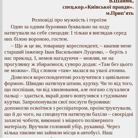
В.Шанюк,
спец.кор.«Київської правди».
м.Прип’ять
Розповіді про мужність і героїзм
Один за одним буровики буквально на ходу
натягували на себе спецодяг. І тільки я виглядав серед
них білою вороною, гостем.
– Що ж це ви, товаришу кореспондент, – квапив мене
старший інженер Іван Васильович Луценко, – беріть з
нас приклад. І, немов нагадуючи – мовляв, не на
прогулянку ж збираємося, суворо додав: «Там без цього
не можна». Під словом «там» малася на увазі атомна.
Довелося кореспондентові розлучитися з цивільною
формою. Швидко натягнув штани, куртку. Чи то від того,
що поспішав, чи від хвилювання, але погано слухалися
пальці – здається, вкрай довго вовтузився з гудзиками
куртки. Запропонували свої послуги буровики:
допомогли освоїтися з респіратором, проінструктували,
що й до чого, на спецвзуття натягнули бахіли – своєрідні
захисні чоботи, виконані з міцного полімерного
матеріалу. Вручили головний убір, рукавиці. Через
кілька хвилин ми зайняли місця в автобусі. Наш