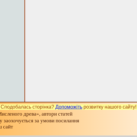
Сподобалась сторінка?
Допоможіть
розвитку нашого сайту!
исленого древа», автори статей
ту заохочується за умови посилання
ш сайт