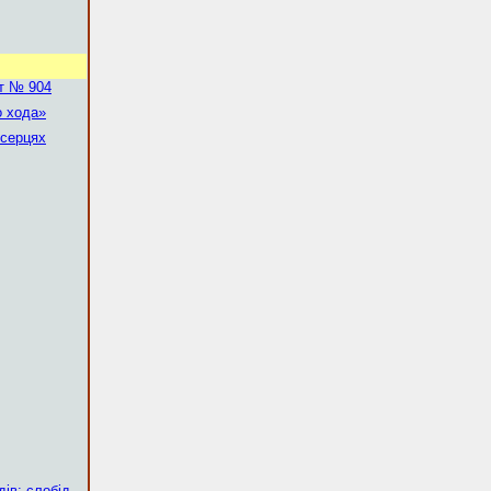
т № 904
о хода»
серцях
ів: слобід