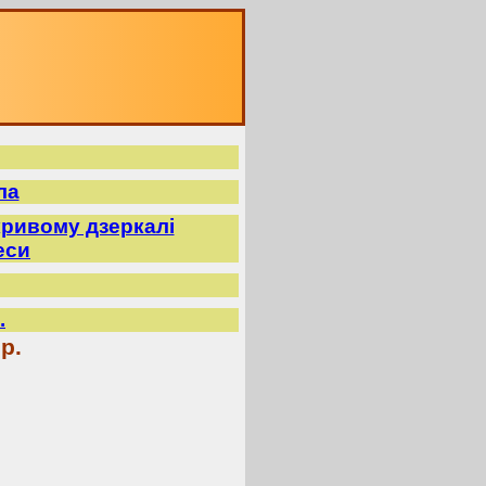
ла
ривому дзеркалі
еси
.
р.