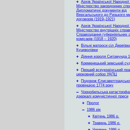
+
Архів Української Народної
Міністерство закордонних спр
Дипломатичні документи від
Версальського до Ризького м
договорів (1919–1921)
+
Архів Української Народної
Міністерство внутрішніх справ
Справоздання губерніяльних с
комісарів (1918 – 1920)
+
Вільні матроси сіл Дереївки
Куцеволівки
+
Діяння короля Сигізмунда 1
+
Кременецький земський су
+
Перший всеукраїнський пр
церковний собор УАПЦ
+
Подорож Єлисаветградськ
провінцією 1774 року
–
Чорнобильська катастрофа
дзеркалі комуністичної преси
+
Пролог
–
1986 рік
+
Квітень 1986 р.
+
Травень 1986 р.
+
Червень 1986 р.