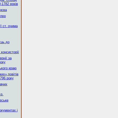
-1782 років
Києва
 про
І ст. очима
сць до
 консисторії
рнії за
року
ького краю
их» повітів
796 року
авчих
р.
вське
окументах і