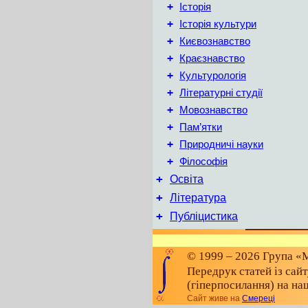
+
Історія
+
Історія культури
+
Києвознавство
+
Краєзнавство
+
Культурологія
+
Літературні студії
+
Мовознавство
+
Пам’ятки
+
Природничі науки
+
Філософія
+
Освіта
+
Література
+
Публіцистика
© 1999 – 2026 Група «М
Передрук статей із сай
(гіперпосилання) на на
Сайт живе на
Смереці