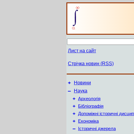
Лист на сайт
Стрічка новин (RSS)
+
Новини
–
Наука
+
Археологія
+
Бібліографія
+
Допоміжні історичні дисцип
+
Економіка
–
Історичні джерела