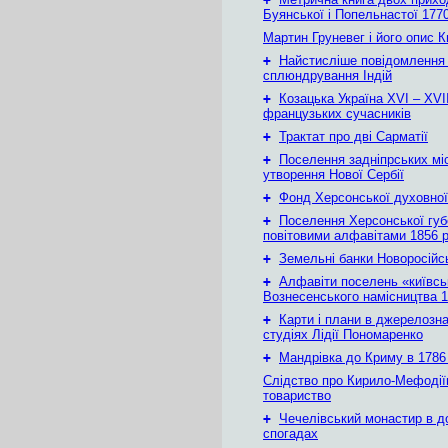
Буянської і Попельнастої 1770
Мартин Груневег і його опис 
+
Найстисліше повідомлення
сплюндрування Індій
+
Козацька Україна ХVІ – ХVІІ
французьких сучасників
+
Трактат про дві Сарматії
+
Поселення задніпрських мі
утворення Нової Сербії
+
Фонд Херсонської духовної
+
Поселення Херсонської губе
повітовими алфавітами 1856 
+
Земельні банки Новоросійс
+
Алфавіти поселень «київськ
Вознесенського намісництва 1
+
Карти і плани в джерелозн
студіях Лідії Пономаренко
+
Мандрівка до Криму в 1786 
Слідство про Кирило-Мефодії
товариство
+
Чечелівський монастир в д
спогадах