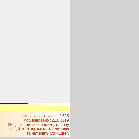
Число завантажень : 2 525
Модифіковано :
2.10.2019
Якщо ви помітили помилку набору
на цiй сторiнцi, видiлiть її мишкою
та натисніть
Ctrl+Enter
.