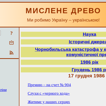
МИСЛЕНЕ ДРЕВО
Ми робимо Україну – українською!
?
Наука
Історичні джере
Чорнобильська катастрофа у к
комуністичної пр
1986 рік
Грудень 1986 р
17 грудня 1986 
Премию – на счет № 904
ліни
Слухи с «черного хода»
Житиме у наших серцях