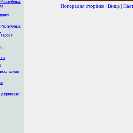
 Республіки.
Попередня сторінка
|
Вище
|
Наст
ав.
ирних
 Республіки.
.
тарост і
 і
-го
д
авославний
ою
 у кривому