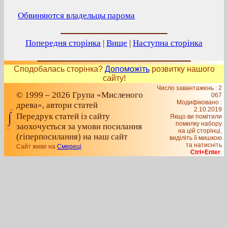
Обвиняются владельцы парома
Попередня сторінка
|
Вище
|
Наступна сторінка
Сподобалась сторінка?
Допоможіть
розвитку нашого
сайту!
Число завантажень : 2
© 1999 – 2026 Група «Мисленого
067
Модифіковано :
древа», автори статей
2.10.2019
Передрук статей із сайту
Якщо ви помітили
помилку набору
заохочується за умови посилання
на цiй сторiнцi,
(гіперпосилання) на наш сайт
видiлiть її мишкою
та натисніть
Сайт живе на
Смереці
Ctrl+Enter
.