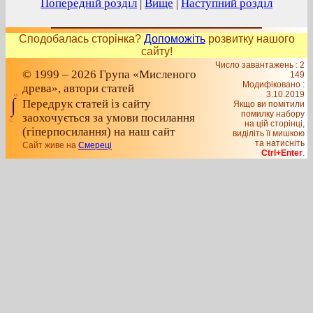
Попередній розділ
|
Вище
|
Наступний розділ
Сподобалась сторінка?
Допоможіть
розвитку нашого
сайту!
Число завантажень : 2
© 1999 – 2026 Група «Мисленого
149
Модифіковано :
древа», автори статей
3.10.2019
Передрук статей із сайту
Якщо ви помітили
помилку набору
заохочується за умови посилання
на цiй сторiнцi,
(гіперпосилання) на наш сайт
видiлiть її мишкою
та натисніть
Сайт живе на
Смереці
Ctrl+Enter
.