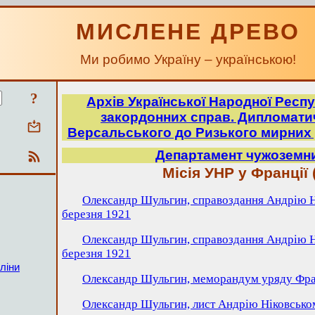
МИСЛЕНЕ ДРЕВО
Ми робимо Україну – українською!
?
Архів Української Народної Респу
закордонних справ. Дипломатич
Версальського до Ризького мирних 
Департамент чужоземн
Місія УНР у Франції
Олександр Шульгин, справоздання Андрію Н
березня 1921
Олександр Шульгин, справоздання Андрію Н
березня 1921
ліни
Олександр Шульгин, меморандум уряду Фран
Олександр Шульгин, лист Андрію Ніковськом