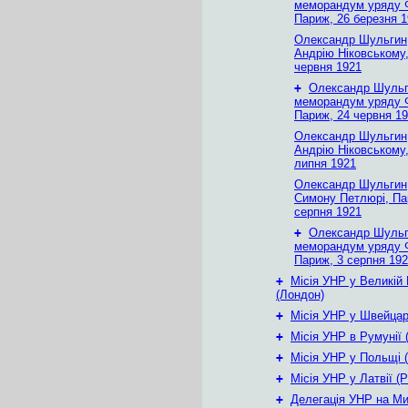
меморандум уряду Ф
Париж, 26 березня 
Олександр Шульгин
Андрію Ніковському
червня 1921
+
Олександр Шульг
меморандум уряду Ф
Париж, 24 червня 1
Олександр Шульгин
Андрію Ніковському,
липня 1921
Олександр Шульгин
Симону Петлюрі, Па
серпня 1921
+
Олександр Шульг
меморандум уряду Ф
Париж, 3 серпня 19
+
Місія УНР у Великій 
(Лондон)
+
Місія УНР у Швейцарі
+
Місія УНР в Румунії 
+
Місія УНР у Польщі 
+
Місія УНР у Латвії (Р
+
Делегація УНР на М