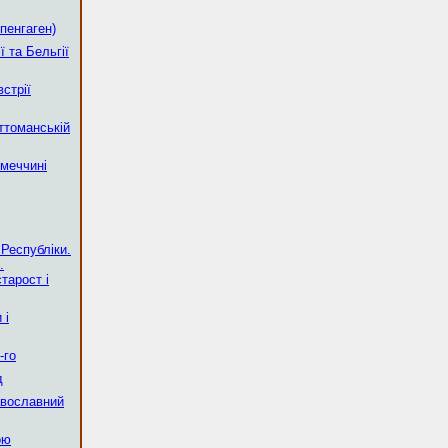
опенгаген)
ї та Бельгії
стрії
ттоманській
меччині
 Республіки.
.
тарост і
 і
-го
д
авославний
ою