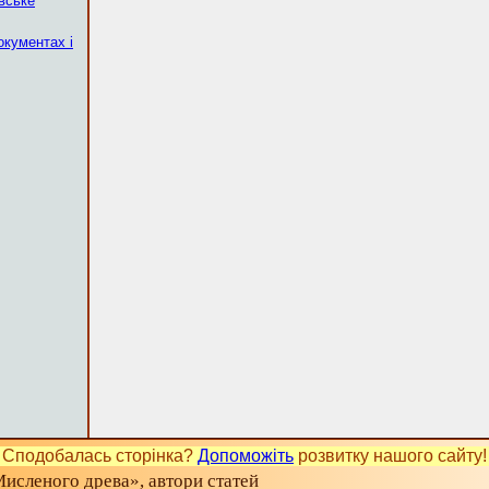
вське
окументах і
Сподобалась сторінка?
Допоможіть
розвитку нашого сайту!
исленого древа», автори статей