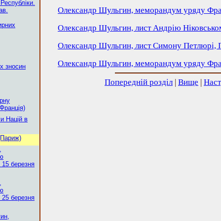
 Республіки.
Олександр Шульгин, меморандум уряду Фран
ав.
ирних
Олександр Шульгин, лист Андрію Ніковськом
Олександр Шульгин, лист Симону Петлюрі, 
Олександр Шульгин, меморандум уряду Фран
х зносин
Попередній розділ
|
Вище
|
Наст
рну
Франція)
и Націй в
(Париж)
,
ію
 15 березня
,
ію
 25 березня
ин,