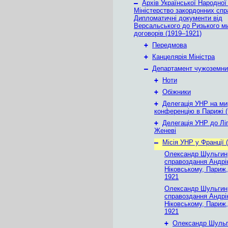
–
Архів Української Народної
Міністерство закордонних спр
Дипломатичні документи від
Версальського до Ризького м
договорів (1919–1921)
+
Передмова
+
Канцелярія Міністра
–
Департамент чужоземни
+
Ноти
+
Обіжники
+
Делегація УНР на ми
конференцію в Парижі (
+
Делегація УНР до Ліг
Женеві
–
Місія УНР у Франції 
Олександр Шульгин
справоздання Андр
Ніковському, Париж,
1921
Олександр Шульгин
справоздання Андр
Ніковському, Париж,
1921
+
Олександр Шульг