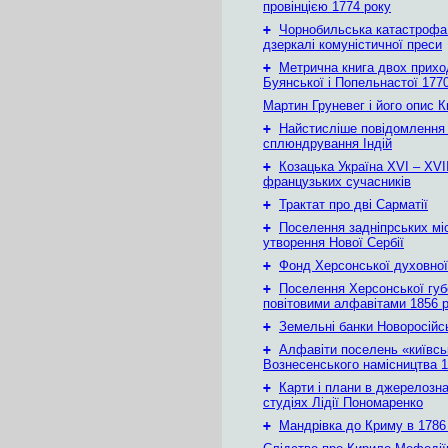
провінцією 1774 року
+
Чорнобильська катастрофа
дзеркалі комуністичної преси
+
Метрична книга двох приход
Буянської і Попельнастої 1770
Мартин Груневег і його опис 
+
Найстисліше повідомлення
сплюндрування Індій
+
Козацька Україна ХVІ – ХVІІ
французьких сучасників
+
Трактат про дві Сарматії
+
Поселення задніпрських мі
утворення Нової Сербії
+
Фонд Херсонської духовної
+
Поселення Херсонської губе
повітовими алфавітами 1856 
+
Земельні банки Новоросійс
+
Алфавіти поселень «київськ
Вознесенського намісництва 1
+
Карти і плани в джерелозн
студіях Лідії Пономаренко
+
Мандрівка до Криму в 1786 