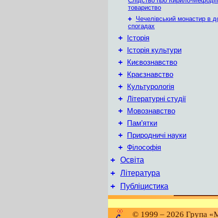
Слідство про Кирило-Мефодії
товариство
+
Чечелівський монастир в д
спогадах
+
Історія
+
Історія культури
+
Києвознавство
+
Краєзнавство
+
Культурологія
+
Літературні студії
+
Мовознавство
+
Пам’ятки
+
Природничі науки
+
Філософія
+
Освіта
+
Література
+
Публіцистика
© 1999 – 2026 Група «М