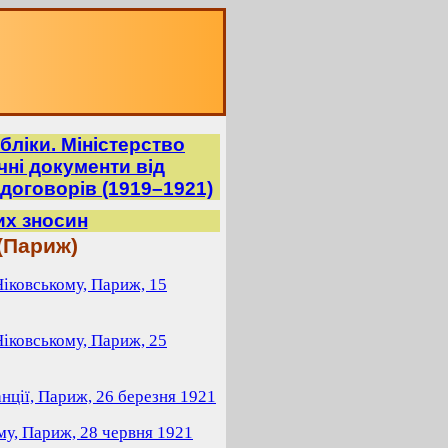
бліки. Міністерство
ні документи від
договорів (1919–1921)
их зносин
 (Париж)
іковському, Париж, 15
іковському, Париж, 25
ції, Париж, 26 березня 1921
у, Париж, 28 червня 1921