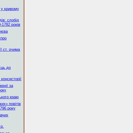
 у кривому
ів: слобід
-1782 років
Києва
 про
І ст. очима
сць до
 консисторії
рнії за
року
ького краю
их» повітів
796 року
авчих
р.