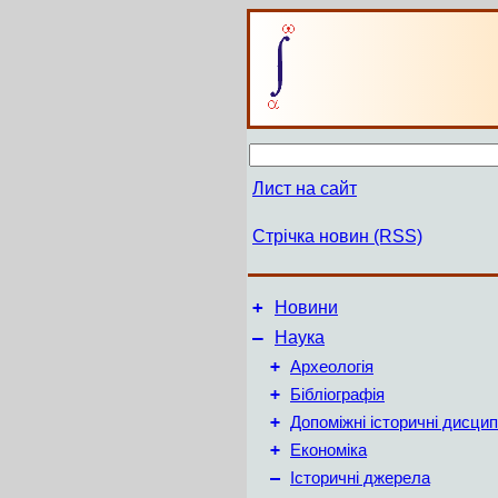
Лист на сайт
Стрічка новин (RSS)
+
Новини
–
Наука
+
Археологія
+
Бібліографія
+
Допоміжні історичні дисцип
+
Економіка
–
Історичні джерела