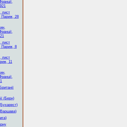
ранції,
1921
, лист
, Париж, 28
ин,
ранції,
921
, лист
 Париж, 8
, лист
риж, 11
ин,
ранції,
21
Британії
ї (Берн)
(Бухарест)
(Варшава)
ига)
ирну