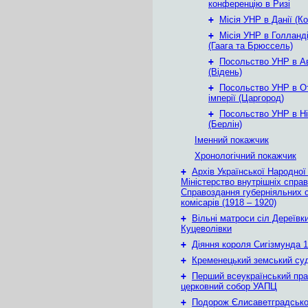
конференцію в Ризі
+
Місія УНР в Данії (К
+
Місія УНР в Голланді
(Гаага та Брюссель)
+
Посольство УНР в Ав
(Відень)
+
Посольство УНР в О
імперії (Царгород)
+
Посольство УНР в Ні
(Берлін)
Іменний покажчик
Хронологічний покажчик
+
Архів Української Народної
Міністерство внутрішніх справ
Справоздання губерніяльних с
комісарів (1918 – 1920)
+
Вільні матроси сіл Дереївки
Куцеволівки
+
Діяння короля Сигізмунда 1
+
Кременецький земський су
+
Перший всеукраїнський пр
церковний собор УАПЦ
+
Подорож Єлисаветградськ