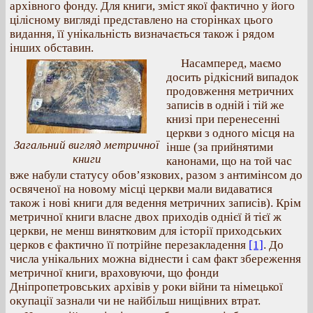
архівного фонду. Для книги, зміст якої фактично у його
цілісному вигляді представлено на сторінках цього
видання, її унікальність визначається також і рядом
інших обставин.
Насамперед, маємо
досить рідкісний випадок
продовження метричних
записів в одній і тій же
книзі при перенесенні
церкви з одного місця на
Загальний вигляд метричної
інше (за прийнятими
книги
канонами, що на той час
вже набули статусу обов’язкових, разом з антимінсом до
освяченої на новому місці церкви мали видаватися
також і нові книги для ведення метричних записів). Крім
метричної книги власне двох приходів однієї й тієї ж
церкви, не менш винятковим для історії приходських
церков є фактично її потрійне перезакладення
[1]
. До
числа унікальних можна віднести і сам факт збереження
метричної книги, враховуючи, що фонди
Дніпропетровських архівів у роки війни та німецької
окупації зазнали чи не найбільш нищівних втрат.