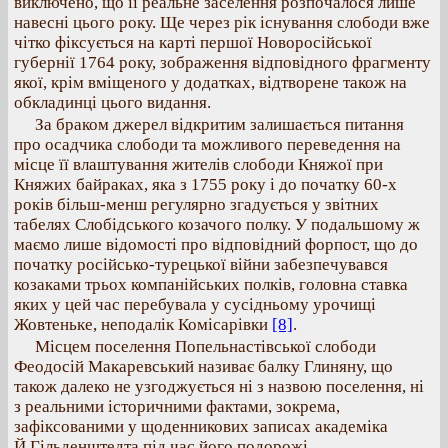
виключено, що її реальне заселення розпочалося лише
навесні цього року. Ще через рік існування слободи вже
чітко фіксується на карті першої Новоросійської
губернії 1764 року, зображення відповідного фрагменту
якої, крім вміщеного у додатках, відтворене також на
обкладинці цього видання.
За браком джерел відкритим залишається питання
про осадчика слободи та можливого переведення на
місце її влаштування жителів слободи Княжої при
Княжих байраках, яка з 1755 року і до початку 60-х
років більш-менш регулярно згадується у звітних
табелях Слобідського козачого полку. У подальшому ж
маємо лише відомості про відповідний форпост, що до
початку російсько-турецької війни забезпечувався
козаками трьох компанійських полків, головна ставка
яких у цей час перебувала у сусідньому урочищі
Жовтеньке, неподалік Комісарівки
[8]
.
Місцем поселення Попельнастівської слободи
Феодосій Макаревський називає балку Глиняну, що
також далеко не узгоджується ні з назвою поселення, ні
з реальними історичними фактами, зокрема,
зафіксованими у щоденникових записах академіка
Й.Гільденштедта під час його подорожі