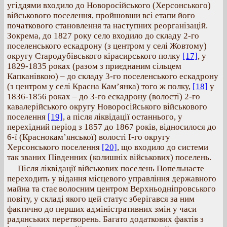
угіддями входило до Новоросійського (Херсонського)
військового поселення, пройшовши всі етапи його
початкового становлення та наступних реорганізацій.
Зокрема, до 1827 року село входило до складу 2-го
поселенського ескадрону (з центром у селі Жовтому)
округу Стародубівського кірасирського полку
[17]
, у
1829-1835 роках (разом з приєднаним сільцем
Капканівкою) – до складу 3-го поселенського ескадрону
(з центром у селі Красна Кам’янка) того ж полку,
[18]
у
1836-1856 роках – до 3-го ескадрону (волості) 2-го
кавалерійського округу Новоросійського військового
поселення
[19]
, а після ліквідації останнього, у
перехідний період з 1857 до 1867 років, відносилося до
6-ї (Краснокам’янської) волості І-го округу
Херсонського поселення
[20]
, що входило до системи
так званих Південних (колишніх військових) поселень.
Після ліквідації військових поселень Попельнасте
переходить у відання місцевого управління державного
майна та стає волосним центром Верхньодніпровського
повіту, у складі якого цей статус зберігався за ним
фактично до перших адміністративних змін у часи
радянських перетворень. Багато додаткових фактів з