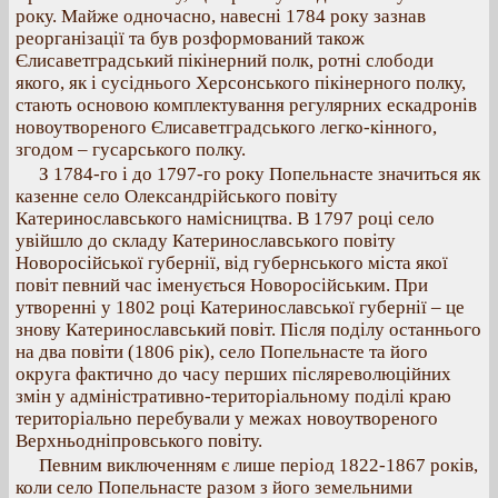
року. Майже одночасно, навесні 1784 року зазнав
реорганізації та був розформований також
Єлисаветградський пікінерний полк, ротні слободи
якого, як і сусіднього Херсонського пікінерного полку,
стають основою комплектування регулярних ескадронів
новоутвореного Єлисаветградського легко-кінного,
згодом – гусарського полку.
З 1784-го і до 1797-го року Попельнасте значиться як
казенне село Олександрійського повіту
Катеринославського намісництва. В 1797 році село
увійшло до складу Катеринославського повіту
Новоросійської губернії, від губернського міста якої
повіт певний час іменується Новоросійським. При
утворенні у 1802 році Катеринославської губернії – це
знову Катеринославський повіт. Після поділу останнього
на два повіти (1806 рік), село Попельнасте та його
округа фактично до часу перших післяреволюційних
змін у адміністративно-територіальному поділі краю
територіально перебували у межах новоутвореного
Верхньодніпровського повіту.
Певним виключенням є лише період 1822-1867 років,
коли село Попельнасте разом з його земельними