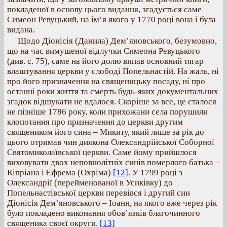
покладеної в основу цього видання, згадується саме
Симеон Ревуцький, на ім’я якого у 1770 році вона і була
видана.
Щодо Діонісія (Данила) Дем’яновського, безумовно,
що на час вимушеної відлучки Симеона Ревуцького
(див. с. 75), саме на його долю випав основний тягар
влаштування церкви у слободі Попельнастій. На жаль, ні
про його призначення на священицьку посаду, ні про
останні роки життя та смерть будь-яких документальних
згадок відшукати не вдалося. Скоріше за все, це сталося
не пізніше 1786 року, коли прихожани села порушили
клопотання про призначення до церкви другим
священиком його сина – Микиту, який лише за рік до
цього отримав чин диякона Олександрійської Соборної
Святомиколаївської церкви. Саме йому прийшлося
виховувати двох неповнолітніх синів померлого батька –
Кіпріана і Єфрема (Охріма)
[12]
. У 1799 році з
Олександрії (перейменованої в Усиківку) до
Попельнастівської церкви перевівся і другий син
Діонісія Дем’яновського – Іоанн, на якого вже через рік
було покладено виконання обов’язків благочинного
священика своєї округи.
[13]