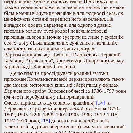
періодичних хвиль новопоселенців. Простежується
також певний відтік жителів, який на той час ще не мав
більш-менш відчутних наслідків для людності села, як
це фіксують останні переписи його населення. Не
випадково досить характерні для одного з давніх
поселень регіону, суто родові попельнастівські
прізвища, сьогодні можна зустріти не лише у сусідніх
селах, а й у більш віддалених сучасних та колишніх
адміністративних і промислових центрах:
Верхньодніпровську, Лихівці, П’ятихатках, Червоній
Кам’янці, Олександрії, Кременчуці, Дніпропетровську,
Кіровограді, Кривому Розі тощо.
Дещо глибше прослідкувати родинні зв’язки
прихожан Попельнастівської церкви дозволяють також
два масиви метричних книг, які збереглися у фондах
Державного архіву Одеської області за 1786-1797 роки
(за час її перебування у підпорядкуванні
Олександрійського духовного правління)
[14]
та
Державного архіву Кіровоградської області за 1890-
1892, 1895-1896, 1898, 1901-1905, 1908, 1912-1915,
1917-1919 роки,
[15]
до якого вони надійшли (в
залежності від рівня збереженості) вже у післявоєнний
період з архіву відділу ЗАГС Олександрійського