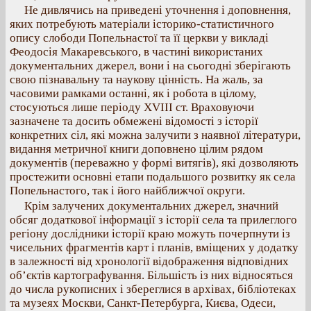
Не дивлячись на приведені уточнення і доповнення,
яких потребують матеріали історико-статистичного
опису слободи Попельнастої та її церкви у викладі
Феодосія Макаревського, в частині використаних
документальних джерел, вони і на сьогодні зберігають
свою пізнавальну та наукову цінність. На жаль, за
часовими рамками останні, як і робота в цілому,
стосуються лише періоду ХVІІІ ст. Враховуючи
зазначене та досить обмежені відомості з історії
конкретних сіл, які можна залучити з наявної літератури,
видання метричної книги доповнено цілим рядом
документів (переважно у формі витягів), які дозволяють
простежити основні етапи подальшого розвитку як села
Попельнастого, так і його найближчої округи.
Крім залучених документальних джерел, значний
обсяг додаткової інформації з історії села та прилеглого
регіону дослідники історії краю можуть почерпнути із
чисельних фрагментів карт і планів, вміщених у додатку
в залежності від хронології відображення відповідних
об’єктів картографування. Більшість із них відносяться
до числа рукописних і збереглися в архівах, бібліотеках
та музеях Москви, Санкт-Петербурга, Києва, Одеси,