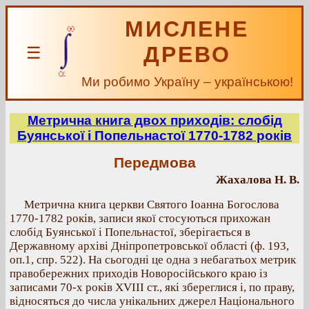
МИСЛЕНЕ
ДРЕВО
☰
Ми робимо Україну – українською!
Метрична книга двох приходів: слобід
Буянської і Попельнастої 1770-1782 років
Передмова
Жахалова Н. В.
Метрична книга церкви Святого Іоанна Богослова
1770-1782 років, записи якої стосуються прихожан
слобід Буянської і Попельнастої, зберігається в
Державному архіві Дніпропетровської області (ф. 193,
оп.1, спр. 522). На сьогодні це одна з небагатьох метрик
правобережних приходів Новоросійського краю із
записами 70-х років ХVІІІ ст., які збереглися і, по праву,
відносяться до числа унікальних джерел Національного