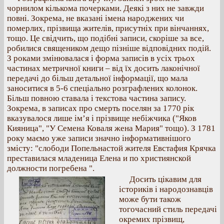
чорнилом кількома почерками. Деякі з них не завжди
повні. Зокрема, не вказані імена народжених чи
померлих, прізвища жителів, присутніх при вінчаннях,
тощо. Це свідчить, що подібні записи, скоріше за все,
робилися священиком дещо пізніше відповідних подій.
З роками змінювалася і форма записів в усіх трьох
частинах метричної книги – від їх досить лаконічної
передачі до більш детальної інформації, що мала
заноситися в 5-6 спеціально розграфлених колонок.
Більш повною ставала і текстова частина запису.
Зокрема, в записах про смерть поселян за 1770 рік
вказувалося лише ім’я і прізвище небіжчика ("Яков
Кияница", "У Семена Коваля жена Мария" тощо). З 1781
року маємо уже записи значно інформативнішого
змісту: "слободи Попельнастой жителя Евстафия Крячка
преставилася младеница Елена и по християнской
должности погребена ".
Досить цікавим для
істориків і народознавців
може бути також
тогочасний стиль передачі
окремих прізвищ,