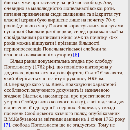
йдеться уже про заселену на цей час слободу. Але,
очевидно за малолюдністю Попельнастівської роти,
питання призначення сюди священика та відкриття тут
власної церкви було вирішене лише на початку 70-х
років (до цього часу її жителі користувалися послугами
сусідньої Омельницької церкви, серед прихожан якої за
сповідальними розписами кінця 50-х та початку 70-х
років можна відшукати і прізвища більшості
першопоселенців Попельнастівської слободи та
власників навколишніх хуторів)
[6]
.
Більш рання документальна згадка про слободу
Попельнасту (1762 рік), що повністю відтворена у
додатках, відклалася в архіві фортеці Святої Єлисавети,
який зберігається в Інституті рукопису НБУ ім.
В.І.Вернадського у м. Києві. Враховуючи характерні
особливості залученого документа із зазначеною
згадкою (йдеться, насамперед, про проект нового
устрою Слобідського козачого полку), є всі підстави для
віднесення її і до однієї з перших. Зокрема, у складі
поселень Слобідського козачого полку, опублікованих
В.М.Кабузаном за звітними даними на 1 січня 1763 року
[7]
, слобода Попельнаста ще не згадується. Тому не