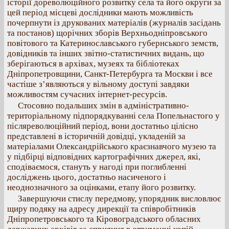
історії дореволюційного розвитку села та його округи за
цей період місцеві дослідники мають можливість
почерпнути із друкованих матеріалів (журналів засідань
та постанов) щорічних зборів Верхньодніпровського
повітового та Катеринославського губернського земств,
довідників та інших звітно-статистичних видань, що
зберігаються в архівах, музеях та бібліотеках
Дніпропетровщини, Санкт-Петербурга та Москви і все
частіше з’являються у вільному доступі завдяки
можливостям сучасних інтернет-ресурсів.
Стосовно подальших змін в адміністративно-
територіальному підпорядкуванні села Попельнастого у
післяреволюційний період, вони достатньо цілісно
представлені в історичній довідці, укладеній за
матеріалами Олександрійського краєзнавчого музею та
у підбірці відповідних картографічних джерел, які,
сподіваємося, стануть у нагоді при поглибленні
досліджень цього, достатньо насиченого і
неоднозначного за оцінками, етапу його розвитку.
Завершуючи стислу передмову, упорядник висловлює
щиру подяку на адресу дирекції та співробітників
Дніпропетровського та Кіровоградського обласних