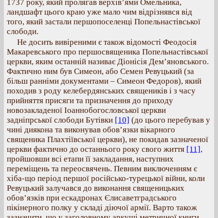
1737 року, який пролягав верхів’ями Омельника,
ландшафт цього краю уже мало чим відрізнявся від
того, який застали першопоселенці Попельнастівської
слободи.
Не досить вивіреними є також відомості Феодосія
Макаревського про першосвященика Попельнастівської
церкви, яким останній називає Діонісія Дем’яновського.
Фактично ним був Симеон, або Семен Ревуцький (за
більш ранніми документами – Симеон Федоров), який
походив з роду келебердянських священиків і з часу
прийняття присяги та призначення до приходу
новозакладеної Іоаннобогословської церкви
задніпрської слободи Бутівки
[10]
(до цього перебував у
чині диякона та виконував обов’язки вікарного
священика Плахтіївської церкви), не покидав зазначеної
церкви фактично до останнього року свого життя
[11]
,
пройшовши всі етапи її закладання, наступних
переміщень та переосвячень. Певним виключенням є
хіба-що період першої російсько-турецької війни, коли
Ревуцький залучався до виконання священицьких
обов’язків при ескадронах Єлисаветградського
пікінерного полку у складі діючої армії. Варто також
зазначити, що у заголовному аркуші метричної книги,