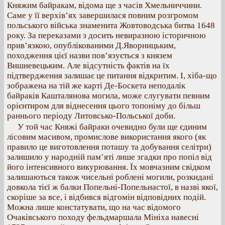
Княжим байракам, відома ще з часів Хмельниччини.
Саме у її верхів’ях завершилася повним розгромом
польського війська знаменита Жовтоводська битва 1648
року. За переказами з досить невиразною історичною
прив’язкою, опублікованими Д.Яворницьким,
походження цієї назви пов’язується з князем
Вишневецьким. Але відсутність фактів на їх
підтвердження залишає це питання відкритим. І, хіба-що
зображена на тій же карті Де-Боскета неподалік
байраків Кашталянова могила, може слугувати певним
орієнтиром для віднесення цього топоніму до більш
раннього періоду Литовсько-Польської доби.
У той час Княжі байраки очевидно були ще єдиним
лісовим масивом, промислове використання якого (як
правило це виготовлення поташу та добування селітри)
залишило у народній пам’яті лише згадки про попіл від
його інтенсивного викурювання. Їх мовчазним свідком
залишаються також чисельні роблені могили, розкидані
довкола тієї ж балки Попельні-Попельнастої, в назві якої,
скоріше за все, і відбився відгомін відповідних подій.
Можна лише констатувати, що на час відомого
Очаківського походу фельдмаршала Мініха навесні