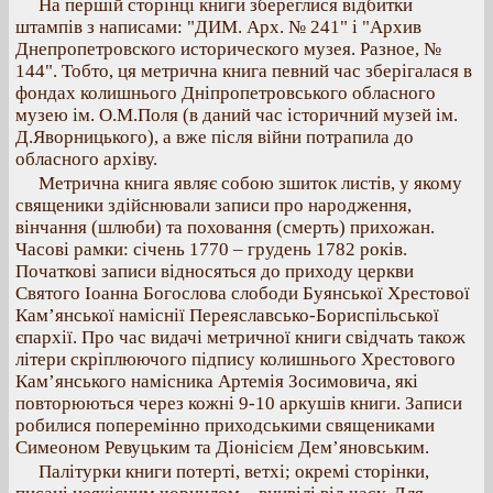
На першій сторінці книги збереглися відбитки
штампів з написами: "ДИМ. Арх. № 241" і "Архив
Днепропетровского исторического музея. Разное, №
144". Тобто, ця метрична книга певний час зберігалася в
фондах колишнього Дніпропетровського обласного
музею ім. О.М.Поля (в даний час історичний музей ім.
Д.Яворницького), а вже після війни потрапила до
обласного архіву.
Метрична книга являє собою зшиток листів, у якому
священики здійснювали записи про народження,
вінчання (шлюби) та поховання (смерть) прихожан.
Часові рамки: січень 1770 – грудень 1782 років.
Початкові записи відносяться до приходу церкви
Святого Іоанна Богослова слободи Буянської Хрестової
Кам’янської наміснії Переяславсько-Бориспільської
єпархії. Про час видачі метричної книги свідчать також
літери скріплюючого підпису колишнього Хрестового
Кам’янського намісника Артемія Зосимовича, які
повторюються через кожні 9-10 аркушів книги. Записи
робилися поперемінно приходськими священиками
Симеоном Ревуцьким та Діонісієм Дем’яновським.
Палітурки книги потерті, ветхі; окремі сторінки,