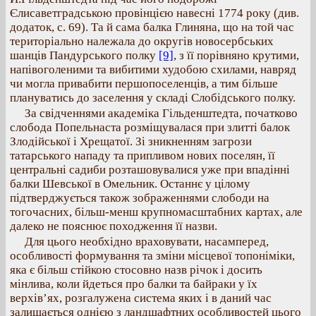
Єлисаветградською провінцією навесні 1774 року (див.
додаток, с. 69). Та й сама балка Глиняна, що на той час
територіально належала до округів новосербських
шанців Пандурського полку
[9]
, з її порівняно крутими,
напівоголеними та вибитими худобою схилами, навряд
чи могла привабити першопоселенців, а тим більше
плануватись до заселення у складі Слобідського полку.
За свідченнями академіка Гільденштедта, початково
слобода Попельнаста розміщувалася при злитті балок
Злодійської і Хрещатої. Зі зникненням загрози
татарського нападу та припливом нових поселян, її
центральні садиби розташовувалися уже при впадінні
балки Шевської в Омельник. Останнє у цілому
підтверджується також зображеннями слободи на
тогочасних, більш-менш крупномасштабних картах, але
далеко не пояснює походження її назви.
Для цього необхідно враховувати, насамперед,
особливості формування та зміни місцевої топоніміки,
яка є більш стійкою стосовно назв річок і досить
мінлива, коли йдеться про балки та байраки у їх
верхів’ях, розгалужена система яких і в даний час
залишається однією з ландшафтних особливостей цього