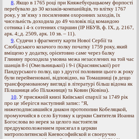
8
. Якщо в 1765 році при Княжебуєрацькому форпості
перебувало до 30 козаків-компанійців, то влітку 1767
року, у зв’язку з посиленням охоронних заходів, їх
чисельність доходила до 49 чоловік під командою
сотника і 4-х сотенних старшин (ІР НБУВ, ф. ІХ, д. 2167,
арк. 4;
д. 2509, арк. 10 зв. – 11).
9
. Судячи з фрагменту карти Нової Сербії та
Слобідського козачого полку початку 1759 року, який
вміщено у додатку, орієнтовно саме через балку
Глиняну проходила умовна межа незаселених на той час
шанців 8-ї (Омельницької) і 9-ї (Краснянської) рот
Пандурського полку, що з другої половини цього ж року
були перейменовані, відповідно, на Томашниці (в дещо
трансформованому вигляді в літературі більш відома як
Пілашниця або Пілажниця) та Ковин (Ковіна).
10
. У присяжній книзі Київської єпархії за 1749 рік
про це зберігся наступний запис: "Я,
нижеподписавшийся диакон протопопии Кобеляцкой,
промуючийся в село Бутовку к церкви Святителя Иоанна
Богослова во иерея за целого настоятеля
предрукоположением присягал в церкви
митрополитянской Киевософийской и своеручно