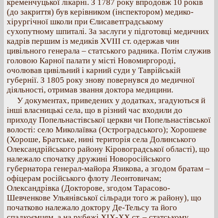
кременчуцької лікарні. З 1787 року впродовж 10 років
(до закриття) був керівником (інспектором) медико-
хірургічної школи при Єлисаветградському
сухопутному шпиталі. За заслуги у підготовці медичних
кадрів першим із медиків ХVІІІ ст. одержав чин
цивільного генерала – статського радника. Потім служив
головою Карної палати у місті Новомиргороді,
очолював цивільний і карний суди у Таврійській
губернії. З 1805 року знову повернувся до медичної
діяльності, отримав звання доктора медицини.
У документах, приведених у додатках, згадуються й
інші власницькі села, що в різний час входили до
приходу Попельнастівської церкви чи Попельнастівської
волості: село Миколаївка (Остроградського); Хорошеве
(Хороше, Братське, нині територія села Долинського
Олександрійського району Кіровоградської області), що
належало спочатку дружині Новоросійського
губернатора генерал-майора Язикова, а згодом братам –
офіцерам російського флоту Леонтовичам;
Олександрівка (Докторове, згодом Тарасово-
Шевченкове Ульянівської сільради того ж району), що
початково належало доктору Де-Тельсу та його
спадкоємцям, а на рубежі ХІХ-ХХ ст. – статському