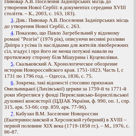
Пивовар А.В. Поселення Задніпрських місць до
утворення Нової Сербії: в документах середини ХVІІІ
століття. – К., 2003, с. 163, 183).
3
. Див.: Пивовар А.В. Поселення Задніпрських місць
до утворення Нової Сербії, с. 263.
4
. Показово, що Павло Загребельний у відомому
романі "Розгін" (1976 рік), описуючи весняні розливи
Дніпра з усіма їх наслідками для жителів лівобережних
сіл, згадує і про його не менш потужні навали на
протилежну сторону біля Мішурина і Куцеволівки.
5
. Скальковский А. Хронологическое обозрение
истории Новороссийского края. 1751-1823. Часть І, с
1731 по 1796 год. – Одесса, 1836, с. 75.
6
. Зокрема, такі відомості стосовно прихожан
Омельницької (Лихівської) церкви за 1759-й та 1771-й
роки збереглися у фонді Переяславсько-Бориспільської
духовної консисторії (ЦДІАК України, ф. 990, оп. 1, спр.
315, арк. 53-66; спр. 859, арк. 77-96).
7
. Кабузан В.М. Заселение Новороссии
(Екатеринославской и Херсонской губерний) в ХVІІІ –
первой половине ХІХ века (1719-1858 гг.). – М., 1976, с.
86-87.