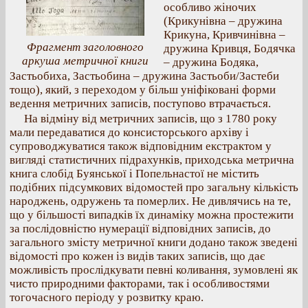
особливо жіночих
(Крикунівна – дружина
Крикуна, Кривчинівна –
Фрагмент заголовного
дружина Кривця, Бодячка
аркуша метричної книги
– дружина Бодяка,
Застьобиха, Застьобина – дружина Застьоби/Застеби
тощо), який, з переходом у більш уніфіковані форми
ведення метричних записів, поступово втрачається.
На відміну від метричних записів, що з 1780 року
мали передаватися до консисторського архіву і
супроводжуватися також відповідним екстрактом у
вигляді статистичних підрахунків, приходська метрична
книга слобід Буянської і Попельнастої не містить
подібних підсумкових відомостей про загальну кількість
народжень, одружень та померлих. Не дивлячись на те,
що у більшості випадків їх динаміку можна простежити
за послідовністю нумерації відповідних записів, до
загального змісту метричної книги додано також зведені
відомості про кожен із видів таких записів, що дає
можливість прослідкувати певні коливання, зумовлені як
чисто природними факторами, так і особливостями
тогочасного періоду у розвитку краю.