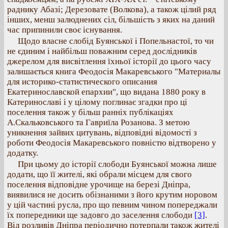
раднику Абазі; Дерезовате (Волкова), а також цілий ряд
інших, менш залюднених сіл, більшість з яких на даний
час припинили своє існування.
Щодо власне слобід Буянської і Попельнастої, то чи
не єдиним і найбільш поважним серед дослідників
джерелом для висвітлення їхньої історії до цього часу
залишається книга Феодосія Макаревського "Материалы
для историко-статистического описания
Екатеринославской епархии", що видана 1880 року в
Катеринославі і у цілому поглинає згадки про ці
поселення також у більш ранніх публікаціях
А.Скальковського та Гавриїла Розанова. З метою
уникнення зайвих цитувань, відповідні відомості з
роботи Феодосія Макаревського повністю відтворено у
додатку.
При цьому до історії слободи Буянської можна лише
додати, що її жителі, які обрали місцем для свого
поселення відповідне урочище на березі Дніпра,
виявилися не досить обізнаними з його крутим норовом
у цій частині русла, про що певним чином попереджали
їх попередники ще задовго до заселення слободи
[3]
.
Від розливів Дніпра періодично потерпали також жителі