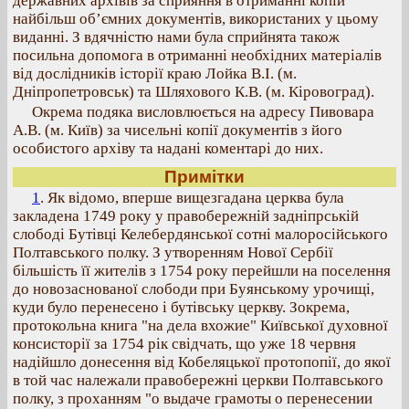
державних архівів за сприяння в отриманні копій
найбільш об’ємних документів, використаних у цьому
виданні. З вдячністю нами була сприйнята також
посильна допомога в отриманні необхідних матеріалів
від дослідників історії краю Лойка В.І. (м.
Дніпропетровськ) та Шляхового К.В. (м. Кіровоград).
Окрема подяка висловлюється на адресу Пивовара
А.В. (м. Київ) за чисельні копії документів з його
особистого архіву та надані коментарі до них.
Примітки
1
. Як відомо, вперше вищезгадана церква була
закладена 1749 року у правобережній задніпрській
слободі Бутівці Келебердянської сотні малоросійського
Полтавського полку. З утворенням Нової Сербії
більшість її жителів з 1754 року перейшли на поселення
до новозаснованої слободи при Буянському урочищі,
куди було перенесено і бутівську церкву.
Зокрема,
протокольна книга "на дела вхожие" Київської духовної
консисторії за 1754 рік свідчать, що уже 18 червня
надійшло донесення від Кобеляцької протопопії, до якої
в той час належали правобережні церкви Полтавського
полку, з проханням "о выдаче грамоты о перенесении