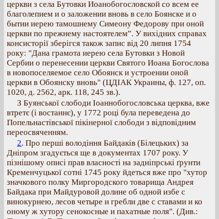
церкви з села Бутовки Иоанобогословской со всем ее
благолепием и о заложении вновь в село Боянске и о
бытии иерею тамошнему Симеону Федорову при оной
церкви по прежнему настоятелем”. У вихідних справах
консисторії зберігся також запис від 20 липня 1754
року: "Дана грамота иерею села Бутовки з Новой
Сербии о перенесении церкви Святого Иоана Богослова
в новопоселяемое село Обоянск и устроении оной
церкви в Обоянску вновь" (ЦДІАК Украины, ф. 127, оп.
1020, д. 2562, арк. 118, 245 зв.).
З Буянської слободи Іоаннобогословська церква, вже
втретє (і востаннє), у 1772 році була переведена до
Попельнастівської пікінерної слободи з відповідним
переосвяченням.
2
. Про перші володіння Байдаків (Білецьких) за
Дніпром згадується ще в документах 1707 року. У
пізнішому описі прав власності на задніпрські ґрунти
Кременчуцької сотні 1745 року йдеться вже про "хутор
значкового полку Миргородского товарища Андрея
Байдака при Майдуровой долине об одной избе с
винокурнею, лесов четыре и гребли две с ставами и ко
оному ж хутору сенокосные и пахатные поля". (Див.: