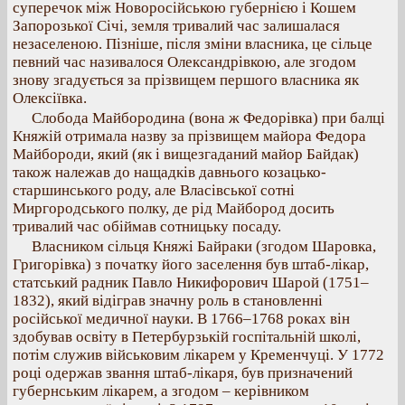
суперечок між Новоросійською губернією і Кошем
Запорозької Січі, земля тривалий час залишалася
незаселеною. Пізніше, після зміни власника, це сільце
певний час називалося Олександрівкою, але згодом
знову згадується за прізвищем першого власника як
Олексіївка.
Слобода Майбородина (вона ж Федорівка) при балці
Княжій отримала назву за прізвищем майора Федора
Майбороди, який (як і вищезгаданий майор Байдак)
також належав до нащадків давнього козацько-
старшинського роду, але Власівської сотні
Миргородського полку, де рід Майбород досить
тривалий час обіймав сотницьку посаду.
Власником сільця Княжі Байраки (згодом Шаровка,
Григорівка) з початку його заселення був штаб-лікар,
статський радник Павло Никифорович Шарой (1751–
1832), який відіграв значну роль в становленні
російської медичної науки. В 1766–1768 роках він
здобував освіту в Петербурзькій госпітальній школі,
потім служив військовим лікарем у Кременчуці. У 1772
році одержав звання штаб-лікаря, був призначений
губернським лікарем, а згодом – керівником