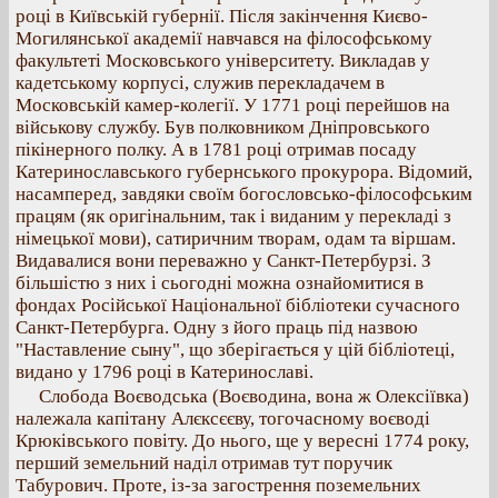
році в Київській губернії. Після закінчення Києво-
Могилянської академії навчався на філософському
факультеті Московського університету. Викладав у
кадетському корпусі, служив перекладачем в
Московській камер-колегії. У 1771 році перейшов на
військову службу. Був полковником Дніпровського
пікінерного полку. А в 1781 році отримав посаду
Катеринославського губернського прокурора. Відомий,
насамперед, завдяки своїм богословсько-філософським
працям (як оригінальним, так і виданим у перекладі з
німецької мови), сатиричним творам, одам та віршам.
Видавалися вони переважно у Санкт-Петербурзі. З
більшістю з них і сьогодні можна ознайомитися в
фондах Російської Національної бібліотеки сучасного
Санкт-Петербурга. Одну з його праць під назвою
"Наставление сыну", що зберігається у цій бібліотеці,
видано у 1796 році в Катеринославі.
Слобода Воєводська (Воєводина, вона ж Олексіївка)
належала капітану Алєксєєву, тогочасному воєводі
Крюківського повіту. До нього, ще у вересні 1774 року,
перший земельний наділ отримав тут поручик
Табурович. Проте, із-за загострення поземельних