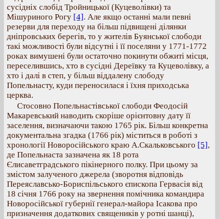
сусідніх слобід Тройницької (Куцеволівки) та
Мішуриного Рогу
[4]
. Але якщо останні мали певні
резерви для переходу на більш підвищені ділянки
дніпровських берегів, то у жителів Буянської слободи
такі можливості були відсутні і її поселяни у 1771-1772
роках вимушені були остаточно покинути обжиті місця,
переселившись, хто в сусідні Дереївку та Куцеволівку, а
хто і далі в степ, у більш віддалену слободу
Попельнасту, куди переносилася і їхня приходська
церква.
Стосовно Попельнастівської слободи Феодосій
Макаревський наводить скоріше орієнтовну дату її
заселення, визначаючи такою 1765 рік. Більш конкретна
документальна згадка (1766 рік) міститься в роботі з
хронології Новоросійського краю А.Скальковського
[5]
,
де Попельнаста зазначена як 18 рота
Єлисаветградського пікінерного полку. При цьому за
змістом залученого джерела (зворотня відповідь
Переяславсько-Бориспільського єпископа Гервасія від
18 січня 1766 року на звернення помічника командира
Новоросійської губернії генерал-майора Ісакова про
призначення додаткових священиків у ротні шанці),