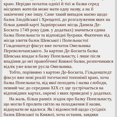
краю. Нерідко початок однієї й тієї ж балки серед
місцевих жителів може мати одну назву, а на її
закінченні уже іншу. Саме такий випадок маємо щодо
балок Злодійської і Хрещатої, до розгалуження яких на
більш давній карті Задніпрських місць Данила Де-
Боскета 1749 року (див. у додатках) значиться єдина
балка Попельнаста та відповідні буєраки. Фактично від
місця злиття балок Шевської і Попельнастої
Гільденштедт фіксує вже початок Омельника
Переволочанського. За картою Де-Боскета балка
Шевська впадає в балку Попельнасту, і лише після
впадіння до неї правобічної Княжої балки, розпочинався
відлік уже власне русла Омельника.
Тобто, порівняно з картою Де-Боскета, Гільденштедт
фіксує вже нові реалії тогочасної топонімії краю, хоча
балка Попельнаста, від якої походить і назва слободи,
певний час до середини ХІХ ст. ще зустрічається на
відповідних картах, окремі з яких приведені у додатках.
На жаль, більш ранніх згадок про балку Попельнасту,
що могли б пролити світло на походження її назви,
відшукати не вдалося. Як і відомостей щодо сусідніх
балок Шевської та Княжої, хоча остання, завдяки