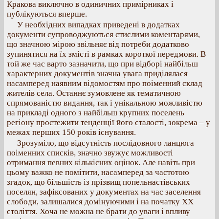
Кракова виключно в одиничних примірниках і
публікуються вперше.
У необхідних випадках приведені в додатках
документи супроводжуються стислими коментарями,
що значною мірою звільняє від потреби додатково
зупинятися на їх змісті в рамках короткої передмови. В
той же час варто зазначити, що при відборі найбільш
характерних документів значна увага приділялася
насамперед наявним відомостям про поіменний склад
жителів села. Останнє зумовлене як тематичною
спрямованістю видання, так і унікальною можливістю
на прикладі одного з найбільш крупних поселень
регіону простежити тенденції його сталості, зокрема – у
межах перших 150 років існування.
Зрозуміло, що відсутність послідовного ланцюга
поіменних списків, значно звужує можливості
отримання певних кількісних оцінок. Але навіть при
цьому важко не помітити, насамперед за частотою
згадок, що більшість із прізвищ попельнастівських
поселян, зафіксованих у документах на час заселення
слободи, залишалися домінуючими і на початку ХХ
століття. Хоча не можна не брати до уваги і впливу