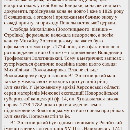
відкрита також у селі Княжі Байраки, хоча, як свідчать
документи, проіснувала вона не довго і вже з 1829 року
її священика, а згодом і прихожан ми бачимо знову у
складі причту та приходу Попельнастівської церкви.
Слобода Михайлівка (Золотницького, пізніше –
Строївка) формально належала недорослю, а потім
кадету Михайлу Золотницькому, на якого було
оформлено землю ще в 1774 році, хоча фактично нею
розпоряджався його батько – підполковник Володимир
Трофимович Золотницький. Тому в метричних записах і
зустрічається фактично подвійна назва цього сільця:
Михайлівка і Володимирівка. Власне сільце
Володимирівку підполковник В.Т.Золотницький мав
також у межах своїх володінь при сусідній річці
Куп’єватій. У Державному архіві Херсонської області
серед матеріалів Межової експедиції Новоросійської
губернської канцелярії (ф. 14, оп. 5) відклалася також
справа 1778-1782 років про відведення землі
підполковнику Золотницькому та його синам при річках
Куп’єватій, Попельнастій та ін.
В.Т.Золотницький був одним із відомих у Російській
імперії вчених і літераторів ХVІІІ ст. Народився у 1741