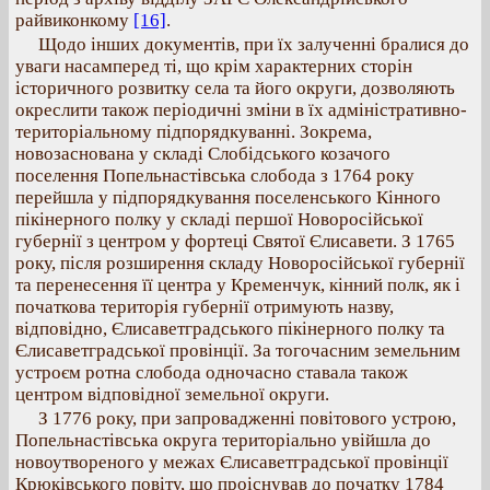
райвиконкому
[16]
.
Щодо інших документів, при їх залученні бралися до
уваги насамперед ті, що крім характерних сторін
історичного розвитку села та його округи, дозволяють
окреслити також періодичні зміни в їх адміністративно-
територіальному підпорядкуванні. Зокрема,
новозаснована у складі Слобідського козачого
поселення Попельнастівська слобода з 1764 року
перейшла у підпорядкування поселенського Кінного
пікінерного полку у складі першої Новоросійської
губернії з центром у фортеці Святої Єлисавети. З 1765
року, після розширення складу Новоросійської губернії
та перенесення її центра у Кременчук, кінний полк, як і
початкова територія губернії отримують назву,
відповідно, Єлисаветградського пікінерного полку та
Єлисаветградської провінції. За тогочасним земельним
устроєм ротна слобода одночасно ставала також
центром відповідної земельної округи.
З 1776 року, при запровадженні повітового устрою,
Попельнастівська округа територіально увійшла до
новоутвореного у межах Єлисаветградської провінції
Крюківського повіту, що проіснував до початку 1784