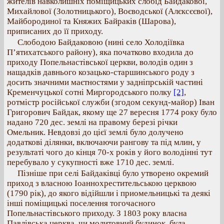
жителів навколишніх поміщицьких слобід Байдакової,
Михайлової (Золотницького), Воєводської (Алєксєєвої),
Майбородиної та Княжих Байраків (Шарова),
приписаних до її приходу.
Слободою Байдаковою (нині село Холодіївка
П’ятихатського району), яка початково входила до
приходу Попельнастівської церкви, володів один з
нащадків давнього козацько-старшинського роду з
досить значними маєтностями у задніпрській частині
Кременчуцької сотні Миргородського полку
[2]
,
ротмістр російської служби (згодом секунд-майор) Іван
Григорович Байдак, якому ще 27 вересня 1774 року було
надано 720 дес. землі на правому березі річки
Омельник. Невдовзі до цієї землі було долучено
додаткові ділянки, включаючи рангову та під млин, у
результаті чого до кінця 70-х років у його володінні тут
перебувало у сукупності вже 1710 дес. землі.
Пізніше при селі Байдаківці було утворено окремий
приход з власною Іоаннохрестительською церквою
(1790 рік), до якого відійшли і приомельницькі та деякі
інші поміщицькі поселення тогочасного
Попельнастівського приходу. З 1803 року власна
Павлівська церква, чи молитовний будинок, була