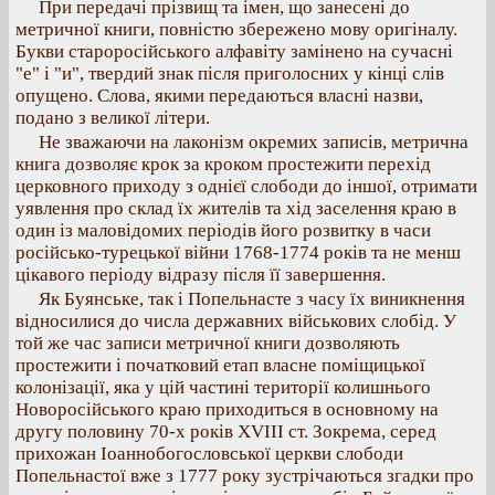
При передачі прізвищ та імен, що занесені до
метричної книги, повністю збережено мову оригіналу.
Букви староросійського алфавіту замінено на сучасні
"е" і "и", твердий знак після приголосних у кінці слів
опущено. Слова, якими передаються власні назви,
подано з великої літери.
Не зважаючи на лаконізм окремих записів, метрична
книга дозволяє крок за кроком простежити перехід
церковного приходу з однієї слободи до іншої, отримати
уявлення про склад їх жителів та хід заселення краю в
один із маловідомих періодів його розвитку в часи
російсько-турецької війни 1768-1774 років та не менш
цікавого періоду відразу після її завершення.
Як Буянське, так і Попельнасте з часу їх виникнення
відносилися до числа державних військових слобід. У
той же час записи метричної книги дозволяють
простежити і початковий етап власне поміщицької
колонізації, яка у цій частині території колишнього
Новоросійського краю приходиться в основному на
другу половину 70-х років ХVІІІ ст. Зокрема, серед
прихожан Іоаннобогословської церкви слободи
Попельнастої вже з 1777 року зустрічаються згадки про