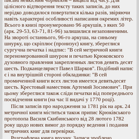
писані неякісним чорнилом – вицвілі від часу. Для
цілісного відтворення тексту таких записів, до них
нерідко доводилося повертатися кілька разів, звіряючи
навіть характерні особливості написання окремих літер.
Всього в книзі пронумеровано 96 аркушів, з яких 50
(арк. 29-53, 63-71, 81-96) залишилися незаповненими.
На звороті останнього, 96-го аркуша, на синьому
шнурку, що скріплює (пронизує) книгу, збереглися
сургучна печатка і надпис: "В сей метричной книги
переномерованной шнуром и печатью Крюковского
духовного правления закрепленных листов девять десят
шесть. Подканцелярист Павел Шарков". Подібний напис
є і на внутрішній стороні обкладинки: "В сей
промиченной книги всех листов имеется девятьдесят
шесть. Крестовый наместник Артемий Зосимович". При
цьому збереглися також сліди печатки від попереднього
посвідчення книги (на час її видачі у 1770 році).
Після записів про народження за 1781 рік на арк. 24
метричної книги міститься також припис Крюківського
протопопа Василя Скибинського від 28 лютого 1782
року щодо нових вимог до порядку ведення і подання
метричних книг для перевірки.
Розграфлена книга вручну. Записи зроблено