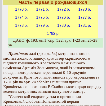
Часть первая о рождающихся
1770 р.
1771 р.
1772 р.
1773 р.
1774 р.
1775 р.
1776 р.
1777 р.
1778 р.
1779 р.
1780 р.
1781 р.
1782 р.
ДАДО, ф. 193, оп.1, спр. 522, арк. 1-23 зв., 25-28
зв.
Примітка
: далі (до арк. 54) метрична книга не
містить жодного запису, крім літер скріплюючого
підпису колишнього Хрестового Кам’янського
намісника Артемія Зосимовича, який із зазначенням
посади повторюється через кожні 9-10 аркушів
документа. Крім того, після записів про народження за
1781 рік на арк. 24 зберігся пізніший припис
Крюківського протопопа В.Скибинського щодо порядку
ведення метричних записів наступного змісту:
"Славенской епархии уезда и протопопии
Крюковской слободы Попельнастой церкви