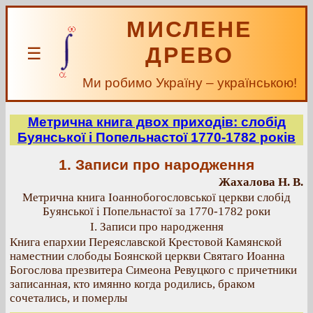
МИСЛЕНЕ
ДРЕВО
☰
Ми робимо Україну – українською!
Метрична книга двох приходів: слобід
Буянської і Попельнастої 1770-1782 років
1. Записи про народження
Жахалова Н. В.
Метрична книга Іоаннобогословської церкви слобід
Буянської і Попельнастої за 1770-1782 роки
І. Записи про народження
Книга епархии Переяславской Крестовой Камянской
наместнии слободы Боянской церкви Святаго Иоанна
Богослова презвитера Симеона Ревуцкого с причетники
записанная, кто имянно когда родились, браком
сочетались, и померлы