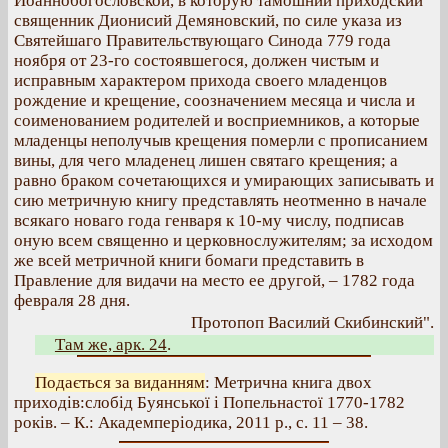
Иоаннобогословской, в которую тамошний приходский
священник Дионисий Демяновский, по силе указа из
Святейшаго Правительствующаго Синода 779 года
ноября от 23-го состоявшегося, должен чистым и
исправным характером прихода своего младенцов
рождение и крещение, соозначением месяца и числа и
соименованием родителей и восприемников, а которые
младенцы неполучыв крещения померли с прописанием
вины, для чего младенец лишен святаго крещения; а
равно браком сочетающихся и умирающих записывать и
сию метричную книгу представлять неотменно в начале
всякаго новаго года генваря к 10-му числу, подписав
оную всем священно и церковнослужителям; за исходом
же всей метричной книги бомаги представить в
Правление для видачи на место ее другой, – 1782 года
февраля 28 дня.
Протопоп Василий Скибинский".
Там же, арк. 24
.
Подається за виданням
: Метрична книга двох
приходів:слобід Буянської і Попельнастої 1770-1782
років. – К.: Академперіодика, 2011 р., с. 11 – 38.