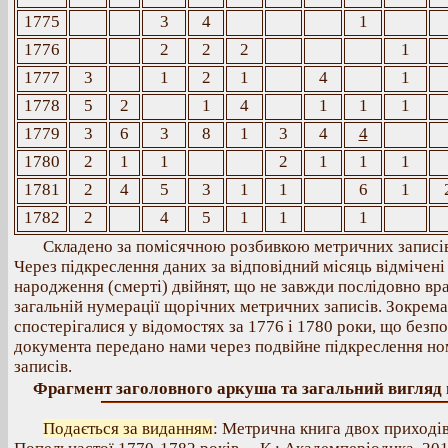
1775
3
4
1
1776
2
2
2
1
1777
3
1
2
1
4
1
1778
5
2
1
4
1
1
1
1779
3
6
3
8
1
3
4
4
1780
2
1
1
2
1
1
1
1781
2
4
5
3
1
1
6
1
1782
2
4
5
1
1
1
Складено за помісячною розбивкою метричних записів
Через підкреслення даних за відповідний місяць відмічені
народження (смерті) двійнят, що не завжди послідовно вр
загальній нумерації щорічних метричних записів. Зокрема,
спостерігалися у відомостях за 1776 і 1780 роки, що безпо
документа передано нами через подвійне підкреслення но
записів.
Фрагмент заголовного аркуша та загальний вигляд
Подається за виданням
: Метрична книга двох приходів