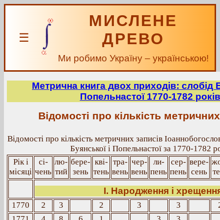
МИСЛЕНЕ
ДРЕВО
☰
Ми робимо Україну – українською!
Метрична книга двох приходів: слобід Б
Попельнастої 1770-1782 рокі
Відомості про кількість метричних
Відомості про кількість метричних записів Іоаннобогосло
Буянської і Попельнастої за 1770-1782 р
Рік і
сі-
лю-
бере-
кві-
тра-
чер-
ли-
сер-
вере-
ж
місяці
чень
тий
зень
тень
вень
вень
пень
пень
сень
т
І. Народження і хрещенн
1770
2
3
2
3
3
1771
4
8
6
1
3
3