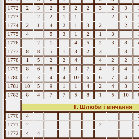
1772
2
3
2
5
2
2
3
2
3
1773
2
2
1
1
2
5
1774
2
1
4
2
1
3
2
2
1775
4
5
3
1
2
1
3
1776
2
1
4
5
2
3
8
1777
8
8
5
1
3
2
3
3
1778
1
5
2
2
4
4
2
2
1779
8
6
8
3
3
7
4
3
4
1780
7
3
4
4
10
6
6
7
4
1781
10
5
9
1
1
4
2
4
3
1782
8
4
7
7
5
8
1
5
10
ІІ. Шлюби і вінчання
1770
4
1771
2
2
1772
4
4