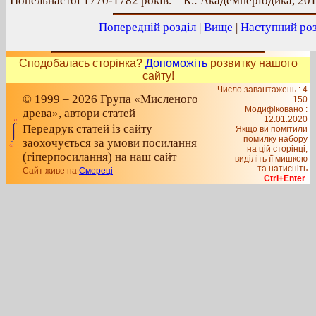
Попельнастої 1770-1782 років. – К.: Академперіодика, 2011 
Попередній розділ
|
Вище
|
Наступний роз
Сподобалась сторінка?
Допоможіть
розвитку нашого
сайту!
Число завантажень : 4
© 1999 – 2026 Група «Мисленого
150
Модифіковано :
древа», автори статей
12.01.2020
Передрук статей із сайту
Якщо ви помітили
помилку набору
заохочується за умови посилання
на цiй сторiнцi,
(гіперпосилання) на наш сайт
видiлiть її мишкою
та натисніть
Сайт живе на
Смереці
Ctrl+Enter
.