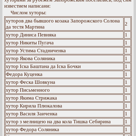
известием написани:
Числом хуторы:
хуторов два бывшого козака Запорожского Солона
2
да тестя Мартина
хутор Диниса Певняка
1
хутор Никиты Пугача
1
хутор Устима Стадниченка
1
хутор Якова Соляника
1
хутор Iска Баштана да Iска Бочки
1
Федора Куценка
1
хутор Феска Шовкуна
1
хутор Письменного
1
хутор Якима Стрижака
1
хутор Кирила Плюкалова
1
хутор Василя Заиченка
1
хутор з мелницею на два кола Тишка Себирина
1
хутор Федора Соляника
1