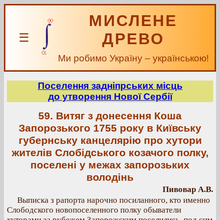
МИСЛЕНЕ
ДРЕВО
☰
Ми робимо Україну – українською!
Поселення задніпрських місць
до утворення Нової Сербії
59. Витяг з донесення Коша
Запорозького 1755 року в Київську
губернську канцелярiю про хутори
жителів Слобідського козачого полку,
поселені у межах запорозьких
володінь
Пивовар А.В.
Выписка з рапорта нарочно посиланного, кто именно
Слободского новопоселенного полку обыватели
хуторами за рубежем Запорожским поселились, под сим