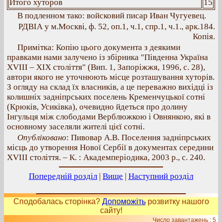
Итого хуторов
15
В подленном тако: войсковий писар Иван Чугуевец.
РДВIА у м.Москвi, ф. 52, оп.1, ч.1, спр.1, ч.1., арк.184.
Копія.
Примітка: Копію цього документа з деякими
правками нами залучено із збірника "Південна Україна
ХVІІІ – ХІХ століття" (Вип. 1, Запоріжжя, 1996, с. 28),
автори якого не уточнюють місце розташування хуторів.
З огляду на склад їх власників, а це переважно вихідці із
колишніх задніпрських поселень Кременчуцької сотні
(Крюків, Усиківка), очевидно йдеться про долину
Інгульця між слободами Верблюжкою і Овнянкою, які в
основному заселяли жителі цієї сотні.
Опубліковано
: Пивовар А.В. Поселення задніпрських
місць до утворення Нової Сербії в документах середини
ХVІІІ століття. – К. : Академперіодика, 2003 р., c. 240.
Попередній розділ
|
Вище
|
Наступний розділ
Сподобалась сторінка?
Допоможіть
розвитку нашого
сайту!
Число завантажень : 5