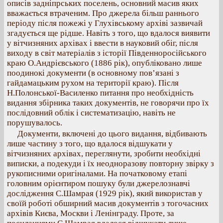
описів задніпрських поселень, основний масив яких
вважається втраченим. Про джерела більш раннього
періоду після пожежі у Глухівському архіві зазвичай
згадується ще рідше. Навіть з того, що вдалося виявити
у вітчизняних архівах і ввести в науковий обіг, після
виходу в світ матеріалів з історії Південноросійського
краю О.Андрієвського (1886 рік), опубліковано лише
поодинокі документи (в основному пов’язані з
гайдамацьким рухом на території краю). Після
Н.Полонської-Василенко питання про необхідність
видання збірника таких документів, не говорячи про їх
послідовний облік і систематизацію, навіть не
порушувалось.
Документи, включені до цього видання, відбивають
лише частину з того, що вдалося відшукати у
вітчизняних архівах, переглянути, зробити необхідні
виписки, а подекуди і їх неодноразову повторну звірку з
рукописними оригіналами. На початковому етапі
головним орієнтиром пошуку були джерелознавчі
дослідження С.Шамрая (1929 рік), який використав у
своїй роботі обширний масив документів з тогочасних
архівів Києва, Москви і Ленінграду. Проте, за