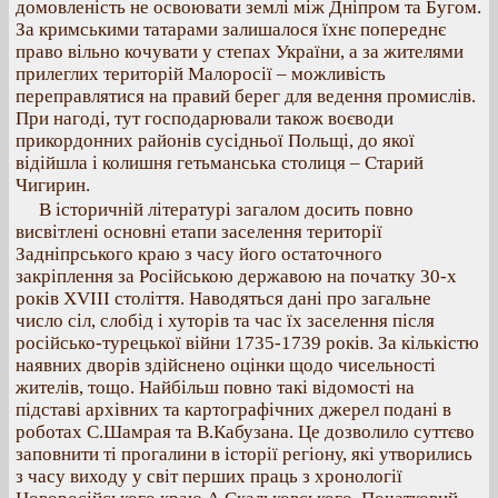
домовленість не освоювати землі між Дніпром та Бугом.
За кримськими татарами залишалося їхнє попереднє
право вільно кочувати у степах України, а за жителями
прилеглих територій Малоросії – можливість
переправлятися на правий берег для ведення промислів.
При нагоді, тут господарювали також воєводи
прикордонних районів сусідньої Польщі, до якої
відійшла і колишня гетьманська столиця – Старий
Чигирин.
В історичній літературі загалом досить повно
висвітлені основні етапи заселення території
Задніпрського краю з часу його остаточного
закріплення за Російською державою на початку 30-х
років ХVІІІ століття. Наводяться дані про загальне
число сіл, слобід і хуторів та час їх заселення після
російсько-турецької війни 1735-1739 років. За кількістю
наявних дворів здійснено оцінки щодо чисельності
жителів, тощо. Найбільш повно такі відомості на
підставі архівних та картографічних джерел подані в
роботах С.Шамрая та В.Кабузана. Це дозволило суттєво
заповнити ті прогалини в історії регіону, які утворились
з часу виходу у світ перших праць з хронології