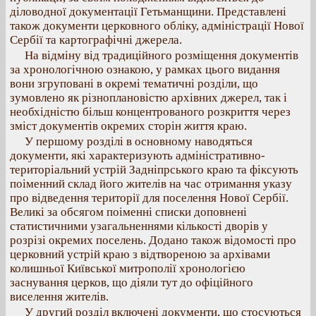
діловодної документації Гетьманщини. Представлені
також документи церковного обліку, адміністрації Нової
Сербії та картографічні джерела.
На відміну від традиційного розміщення документів
за хронологічною ознакою, у рамках цього видання
вони згруповані в окремі тематичні розділи, що
зумовлено як різноплановістю архівних джерел, так і
необхідністю більш концентрованого розкриття через
зміст документів окремих сторін життя краю.
У першому розділі в основному наводяться
документи, які характеризують адміністративно-
територіальний устрій Задніпрського краю та фіксують
поіменний склад його жителів на час отримання указу
про відведення території для поселення Нової Сербії.
Великі за обсягом поіменні списки доповнені
статистичними узагальненнями кількості дворів у
розрізі окремих поселень. Додано також відомості про
церковний устрій краю з відтвореною за архівами
колишньої Київської митрополії хронологією
заснування церков, що діяли тут до офіційного
виселення жителів.
У другий розділ включені документи, що стосуються