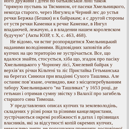
його дружини і дітей по батьківській лінії також
"прямую пустынь за Тясмином, от пасеки Хмельницкого,
некогда старого, через Ингулец и Черний лес до устья
речки Бержка (Бешки) и к байракам; а с другой стороны
от устя речки Каменки к речке Каменке, в Ингул
впадаючей, лежачую, а в владении нашем королевском
будучую" (Акты ЮЗР, т. Х, с. 463, 468).
Не відомо, чи встиг розпорядитися Хмельницький
наданими володіннями. Відповідних заповітів або
купчих на цю територію не зустрічається. Все, що
вдалося знайти, стосується, хіба що, згадок про пасіку
Хмельницького у Чорному лісі, Хмелевий байрак у
верхів’ях річки Кільтені та ліс Пристайка Гетьманська
на берегах Синюхи при впадінні Сухого Ташлика. Але
останнє пов’язане, очевидно, вже з місцеперебуванням
табору Хмельницького "на Ташликах" у 1653 році, де
гетьман і отримав сумну звістку з Валахії про загибель
старшого сина Тимоша.
У представлених описах купчих та землеволодінь,
складених у різні роки та різними канцеляристами,
зустрічаються окремі розбіжності в датах і прізвищах
власників, які за відсутності копій окремих купчих,
неможливо зняти, не порушуючи принципу достовірної