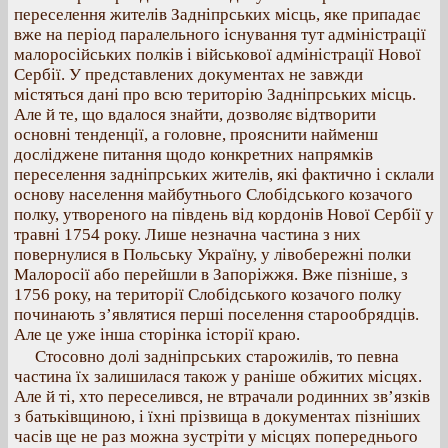
переселення жителів Задніпрських місць, яке припадає
вже на період паралельного існування тут адміністрації
малоросійських полків і військової адміністрації Нової
Сербії. У представлених документах не завжди
містяться дані про всю територію Задніпрських місць.
Але й те, що вдалося знайти, дозволяє відтворити
основні тенденції, а головне, прояснити найменш
досліджене питання щодо конкретних напрямків
переселення задніпрських жителів, які фактично і склали
основу населення майбутнього Слобідського козачого
полку, утвореного на південь від кордонів Нової Сербії у
травні 1754 року. Лише незначна частина з них
повернулися в Польську Україну, у лівобережні полки
Малоросії або перейшли в Запоріжжя. Вже пізніше, з
1756 року, на території Слобідського козачого полку
починають з’являтися перші поселення старообрядців.
Але це уже інша сторінка історії краю.
Стосовно долі задніпрських старожилів, то певна
частина їх залишилася також у раніше обжитих місцях.
Але й ті, хто переселився, не втрачали родинних зв’язків
з батьківщиною, і їхні прізвища в документах пізніших
часів ще не раз можна зустріти у місцях попереднього