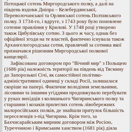
Потоцької сотень Миргородського полку, а далі на
південь вздовж Дніпра – Келебердянської,
Переволочанської та Орлянської сотень Полтавського
полку. З 1734-го, і вдруге, з 1743 року було поновлене
сотенне правління у Крилові. У 1748 році утворено
також Цибулівську сотню. З цього ж часу, однак без
офіційної згоди на те властей, фактично існувала також
Архангелогородська сотня, правлячий за сотника якої
призначався рішенням Миргородської полкової
канцелярії.
Зафіксована договором про "Вічний мир" з Польщею
(1686 рік) належність території на південь від Тясмину
до Запорозької Січі, як самостійної політико-
адміністративної одиниці у складі Росії, залишалася
скоріше на папері. Фактичне володіння земельними,
лісовими та іншими угіддями продовжувало перебувати
у руках вихідців з колишнього Чигиринського полку та
старшини і козаків прилеглих сотень лівобережних
малоросійських полків, де знайшли притулок більшість
переселенців з-під Чигирина. Крім того, за
Бахчисарайським мирним договором між Росією,
Туреччиною і Кримським ханством (1681 рік) діяла