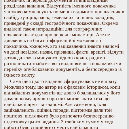
покажчик та перелік документів за відповідними
розділами видання. Відсутність іменного покажчика
частково компенсують поіменні відомості про власників
слобід, хуторів, пасік, земельних та інших володінь,
приведені у складі географічного покажчика. Окремо
виділені також нетрадиційні для географічних
покажчиків згадки про церкви і монастирі. Але не
дивлячись на багаті інформаційні можливості
покажчика, кожному, хто зацікавлений знайти знайомі
чи досі невідомі назви, прізвища, факти, врешті, відчути
дотик далекого минулого рідного краю, радимо
розпочинати знайомство з виданням не з покажчика чи
переліку опублікованих документів, а безпосередньо із
їхнього змісту.
Сама ідея цього видання сформувалась не відразу.
Можливо тому, що автор не є фаховим істориком, копії
віднайдених документів ще довго б залишалися у його
домашньому архіві і про них могли знати хіба що
найближчі друзі та знайомі. Але саме вони, їхня
зацікавленість, оцінки, поради, підтримка дали той
поштовх, після якого було розпочато безпосередню
підготовку цього видання. З глибоким сумом у ході
роботи було сприйнято смерть найближчого