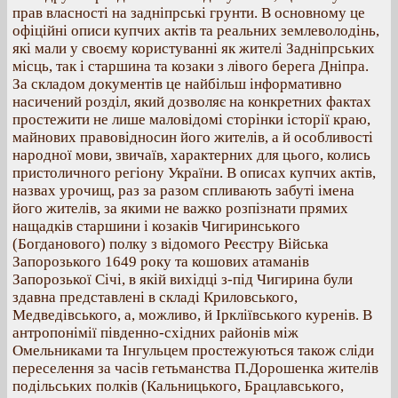
прав власності на задніпрські грунти. В основному це
офіційні описи купчих актів та реальних землеволодінь,
які мали у своєму користуванні як жителі Задніпрських
місць, так і старшина та козаки з лівого берега Дніпра.
За складом документів це найбільш інформативно
насичений розділ, який дозволяє на конкретних фактах
простежити не лише маловідомі сторінки історії краю,
майнових правовідносин його жителів, а й особливості
народної мови, звичаїв, характерних для цього, колись
пристоличного регіону України. В описах купчих актів,
назвах урочищ, раз за разом спливають забуті імена
його жителів, за якими не важко розпізнати прямих
нащадків старшини і козаків Чигиринського
(Богданового) полку з відомого Реєстру Війська
Запорозького 1649 року та кошових атаманів
Запорозької Січі, в якій вихідці з-під Чигирина були
здавна представлені в складі Криловського,
Медведівського, а, можливо, й Іркліївського куренів. В
антропонімії південно-східних районів між
Омельниками та Інгульцем простежуються також сліди
переселення за часів гетьманства П.Дорошенка жителів
подільських полків (Кальницького, Брацлавського,