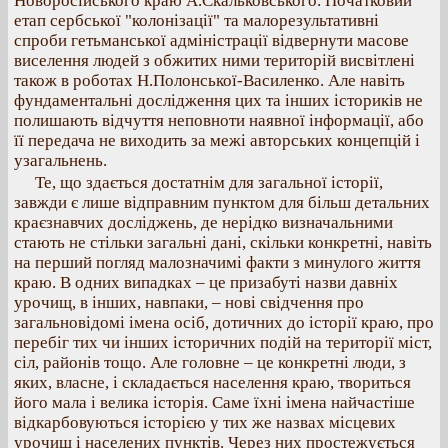
Новоросійського краю А.Скальковського. Початковий
етап сербської "колонізації" та малорезультативні
спроби гетьманської адміністрації відвернути масове
виселення людей з обжитих ними територій висвітлені
також в роботах Н.Полонської-Василенко. Але навіть
фундаментальні дослідження цих та інших істориків не
полишають відчуття неповноти наявної інформації, або
її передача не виходить за межі авторських концепцій і
узагальнень.
Те, що здається достатнім для загальної історії,
завжди є лише відправним пунктом для більш детальних
краєзнавчих досліджень, де нерідко визначальними
стають не стільки загальні дані, скільки конкретні, навіть
на перший погляд малозначимі факти з минулого життя
краю. В одних випадках – це призабуті назви давніх
урочищ, в інших, навпаки, – нові свідчення про
загальновідомі імена осіб, дотичних до історії краю, про
перебіг тих чи інших історичних подій на території міст,
сіл, районів тощо. Але головне – це конкретні люди, з
яких, власне, і складається населення краю, твориться
його мала і велика історія. Саме їхні імена найчастіше
відкарбовуються історією у тих же назвах місцевих
урочищ і населених пунктів. Через них простежується