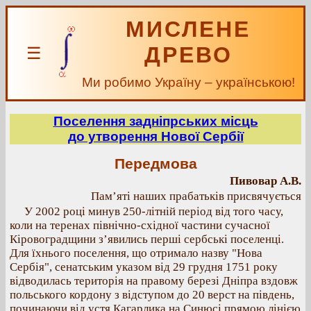
МИСЛЕНЕ
ДРЕВО
☰
Ми робимо Україну – українською!
Поселення задніпрських місць
до утворення Нової Сербії
Передмова
Пивовар А.В.
Пам’яті наших прабатьків присвячується
У 2002 році минув 250-літній період від того часу,
коли на теренах північно-східної частини сучасної
Кіровоградщини з’явились перші сербські поселенці.
Для їхнього поселення, що отримало назву "Нова
Сербія", сенатським указом від 29 грудня 1751 року
відводилась територія на правому березі Дніпра вздовж
польського кордону з відступом до 20 верст на південь,
починаючи від устя Кагарлика на Синюсі прямою лінією