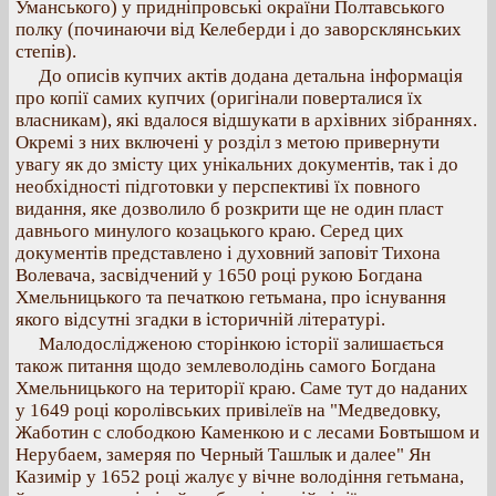
Уманського) у придніпровські окраїни Полтавського
полку (починаючи від Келеберди і до заворсклянських
степів).
До описів купчих актів додана детальна інформація
про копії самих купчих (оригінали поверталися їх
власникам), які вдалося відшукати в архівних зібраннях.
Окремі з них включені у розділ з метою привернути
увагу як до змісту цих унікальних документів, так і до
необхідності підготовки у перспективі їх повного
видання, яке дозволило б розкрити ще не один пласт
давнього минулого козацького краю. Серед цих
документів представлено і духовний заповіт Тихона
Волевача, засвідчений у 1650 році рукою Богдана
Хмельницького та печаткою гетьмана, про існування
якого відсутні згадки в історичній літературі.
Малодослідженою сторінкою історії залишається
також питання щодо землеволодінь самого Богдана
Хмельницького на території краю. Саме тут до наданих
у 1649 році королівських привілеїв на "Медведовку,
Жаботин с слободкою Каменкою и с лесами Бовтышом и
Нерубаем, замеряя по Черный Ташлык и далее" Ян
Казимір у 1652 році жалує у вічне володіння гетьмана,