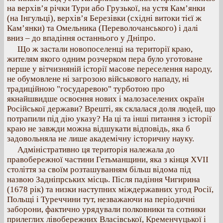
на верхів’я річки Тури або Грузької, на устя Кам’янки
(на Інгульці), верхів’я Березівки (східні витоки тієї ж
Кам’янки) та Омельника (Переволочанського) і далі
вниз – до впадіння останнього у Дніпро.
Що ж застали новопоселенці на території краю,
жителям якого одним розчерком пера було уготоване
перше у вітчизняній історії масове переселення народу,
не обумовлене ні загрозою військового нападу, ні
традиційною "государевою" турботою про
якнайшвидше освоєння нових і малозаселених окраїн
Російської держави? Врешті, як склалася доля людей, що
потрапили під дію указу? На ці та інші питання з історії
краю не завжди можна відшукати відповідь, яка б
задовольняла не лише академічну історичну науку.
Адміністративно ця територія належала до
правобережної частини Гетьманщини, яка з кінця XVII
століття за своїм розташуванням більш відома під
назвою Задніпрських місць. Після падіння Чигирина
(1678 рік) та низки наступних міждержавних угод Росії,
Польщі і Туреччини тут, незважаючи на періодичні
заборони, фактично урядували полковники та сотники
прилеглих лівобережних Власівської, Кременчуцької і