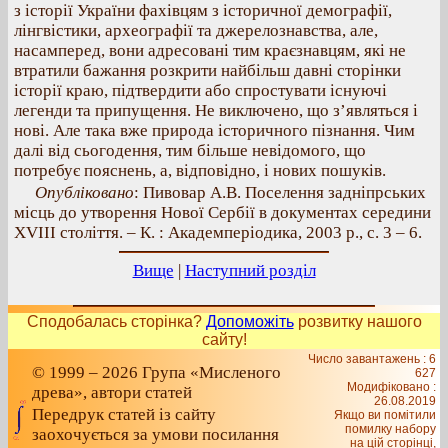
з історії України фахівцям з історичної демографії,
лінгвістики, археографії та джерелознавства, але,
насамперед, вони адресовані тим краєзнавцям, які не
втратили бажання розкрити найбільш давні сторінки
історії краю, підтвердити або спростувати існуючі
легенди та припущення. Не виключено, що з’являться і
нові. Але така вже природа історичного пізнання. Чим
далі від сьогодення, тим більше невідомого, що
потребує пояснень, а, відповідно, і нових пошуків.
Опубліковано
: Пивовар А.В. Поселення задніпрських
місць до утворення Нової Сербії в документах середини
ХVІІІ століття. – К. : Академперіодика, 2003 р., c. 3 – 6.
Вище
|
Наступний розділ
Сподобалась сторінка?
Допоможіть
розвитку нашого
сайту!
Число завантажень : 6
© 1999 – 2026 Група «Мисленого
627
Модифіковано :
древа», автори статей
26.08.2019
Передрук статей із сайту
Якщо ви помітили
помилку набору
заохочується за умови посилання
на цiй сторiнцi,