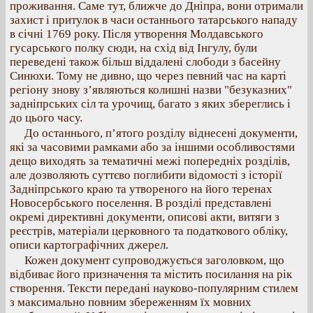
проживання. Саме тут, ближче до Дніпра, вони отримали
захист і притулок в часи останнього татарського нападу
в січні 1769 року. Після утворення Молдавського
гусарського полку сюди, на схід від Інгулу, були
переведені також більш віддалені слободи з басейну
Синюхи. Тому не дивно, що через певний час на карті
регіону знову з’являються колишні назви "безуказних"
задніпрських сіл та урочищ, багато з яких збереглись і
до цього часу.
До останнього, п’ятого розділу віднесені документи,
які за часовими рамками або за іншими особливостями
дещо виходять за тематичні межі попередніх розділів,
але дозволяють суттєво поглибити відомості з історії
Задніпрського краю та утвореного на його теренах
Новосербського поселення. В розділі представлені
окремі директивні документи, описові акти, витяги з
реєстрів, матеріали церковного та податкового обліку,
описи картографічних джерел.
Кожен документ супроводжується заголовком, що
відбиває його призначення та містить посилання на рік
створення. Тексти передані науково-популярним стилем
з максимально повним збереженням їх мовних