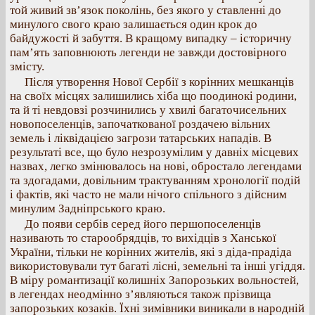
той живий зв’язок поколінь, без якого у ставленні до
минулого свого краю залишається один крок до
байдужості й забуття. В кращому випадку – історичну
пам’ять заповнюють легенди не завжди достовірного
змісту.
Після утворення Нової Сербії з корінних мешканців
на своїх місцях залишились хіба що поодинокі родини,
та й ті невдовзі розчинились у хвилі багаточисельних
новопоселенців, започаткованої роздачею вільних
земель і ліквідацією загрози татарських нападів. В
результаті все, що було незрозумілим у давніх місцевих
назвах, легко змінювалось на нові, обростало легендами
та здогадами, довільним трактуванням хронології подій
і фактів, які часто не мали нічого спільного з дійсним
минулим Задніпрського краю.
До появи сербів серед його першопоселенців
називають то старообрядців, то вихідців з Ханської
України, тільки не корінних жителів, які з діда-прадіда
використовували тут багаті лісні, земельні та інші угіддя.
В міру романтизації колишніх Запорозьких вольностей,
в легендах неодмінно з’являються також прізвища
запорозьких козаків. Їхні зимівники виникали в народній