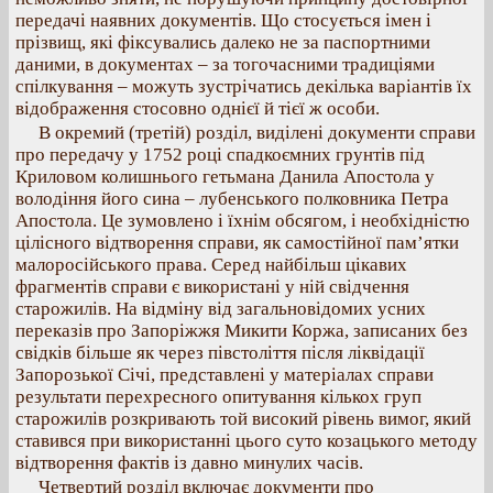
передачі наявних документів. Що стосується імен і
прізвищ, які фіксувались далеко не за паспортними
даними, в документах – за тогочасними традиціями
спілкування – можуть зустрічатись декілька варіантів їх
відображення стосовно однієї й тієї ж особи.
В окремий (третій) розділ, виділені документи справи
про передачу у 1752 році спадкоємних грунтів під
Криловом колишнього гетьмана Данила Апостола у
володіння його сина – лубенського полковника Петра
Апостола. Це зумовлено і їхнім обсягом, і необхідністю
цілісного відтворення справи, як самостійної пам’ятки
малоросійського права. Серед найбільш цікавих
фрагментів справи є використані у ній свідчення
старожилів. На відміну від загальновідомих усних
переказів про Запоріжжя Микити Коржа, записаних без
свідків більше як через півстоліття після ліквідації
Запорозької Січі, представлені у матеріалах справи
результати перехресного опитування кількох груп
старожилів розкривають той високий рівень вимог, який
ставився при використанні цього суто козацького методу
відтворення фактів із давно минулих часів.
Четвертий розділ включає документи про