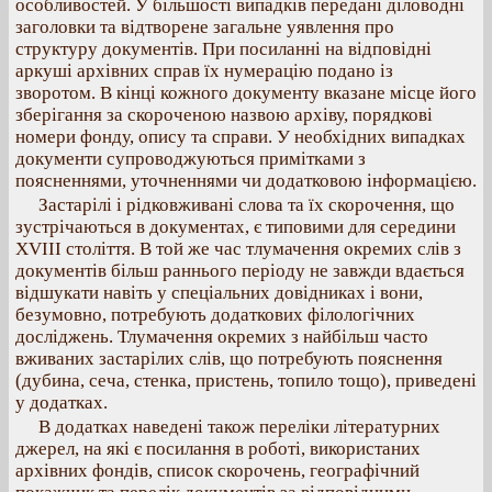
особливостей. У більшості випадків передані діловодні
заголовки та відтворене загальне уявлення про
структуру документів. При посиланні на відповідні
аркуші архівних справ їх нумерацію подано із
зворотом. В кінці кожного документу вказане місце його
зберігання за скороченою назвою архіву, порядкові
номери фонду, опису та справи. У необхідних випадках
документи супроводжуються примітками з
поясненнями, уточненнями чи додатковою інформацією.
Застарілі і рідковживані слова та їх скорочення, що
зустрічаються в документах, є типовими для середини
ХVІІІ століття. В той же час тлумачення окремих слів з
документів більш раннього періоду не завжди вдається
відшукати навіть у спеціальних довідниках і вони,
безумовно, потребують додаткових філологічних
досліджень. Тлумачення окремих з найбільш часто
вживаних застарілих слів, що потребують пояснення
(дубина, сеча, стенка, пристень, топило тощо), приведені
у додатках.
В додатках наведені також переліки літературних
джерел, на які є посилання в роботі, використаних
архівних фондів, список скорочень, географічний