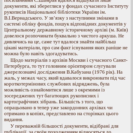
посиланнями С.Шамрая вдалося відшукати лише
документи, які збереглися у фондах сучасного Інституту
рукописів Національної бібліотеки України ім.
В.І.Вернадського. У зв’язку з наступними змінами в
системі обліку фондів, пошук відповідних документів у
Центральному державному історичному архіві (м. Київ)
довелося розпочинати буквально з чистого аркуша. Не
дивлячись на це, саме тут вдалося знайти найбільш
цікаві матеріали, про сам факт існування яких раніше не
можна було навіть здогадуватись.
Щодо матеріалів з архівів Москви і сучасного Санкт-
Петербурга, то тут головним орієнтиром слугували
джерелознавчі дослідження В.Кабузана (1976 рік). На
жаль, у межах часу, який вдавалося викроювати під час
короткотермінових службових відряджень, була
можливість ознайомитися лише з окремими із
зосереджених тут багатющих рукописних і
картографічних зібрань. Більшість з того, що
опрацьовано в тепер уже закордонних архівах чи
отримано в копіях, представлено на сторінках цього
видання.
У переважній більшості документи, відібрані для
публікації, за своїм походженням відносяться до