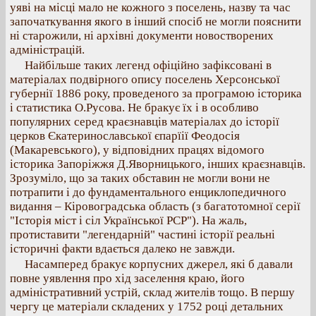
уяві на місці мало не кожного з поселень, назву та час
започаткування якого в інший спосіб не могли пояснити
ні старожили, ні архівні документи новостворених
адміністрацій.
Найбільше таких легенд офіційно зафіксовані в
матеріалах подвірного опису поселень Херсонської
губернії 1886 року, проведеного за програмою історика
і статистика О.Русова. Не бракує їх і в особливо
популярних серед краєзнавців матеріалах до історії
церков Єкатеринославської єпарїії Феодосія
(Макаревського), у відповідних працях відомого
історика Запоріжжя Д.Яворницького, інших краєзнавців.
Зрозуміло, що за таких обставин не могли вони не
потрапити і до фундаментального енциклопедичного
видання – Кіровоградська область (з багатотомної серії
"Історія міст і сіл Української РСР"). На жаль,
протиставити "легендарній" частині історії реальні
історичні факти вдається далеко не завжди.
Насамперед бракує корпусних джерел, які б давали
повне уявлення про хід заселення краю, його
адміністративний устрій, склад жителів тощо. В першу
чергу це матеріали складених у 1752 році детальних