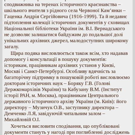
сподвижника на теренах історичного краєзнавства –
шкільного вчителя з рідного села Червоної Кам’янки –
Гаценка Андрія Сергійовича (1916-1999). Та й недавнє
підтоплення колекції історичних документів у сховищах
Національної бібліотеки України ім. В.І. Вернадського
не дозволяє залишатися байдужим до подальшої долі
унікальних архівних джерел, малодоступних широкому
загалу.
Щира подяка висловлюється також всім, хто надавав
допомогу і консультації в пошуку документів:
історикам, працівникам архівних установ у Києві,
Москві і Санкт-Петербурзі. Особливу вдячність за
багаторічну підтримку в пошуковій роботі висловлюємо
докторам історичних наук – Боряку Г.В. (Голові
Держкомархівів України) та Кабузану В.М. (Інститут
історії РАН, м. Москва), працівникам Центрального
державного історичного архіву України (м. Київ): його
директору – Музичук О.В., заступнику директора –
Демченко Л.Я, завідуючій читальним залом –
Михайловій О.І.
Хочеться висловити сподівання, що опубліковані
документи стануть у нагоді при поглибленні досліджень