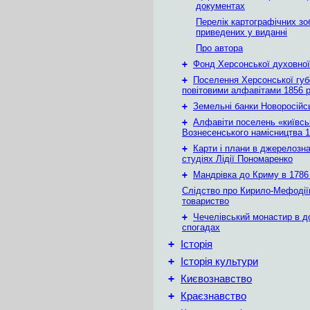
документах
Перелік картографічних зо
приведених у виданні
Про автора
+
Фонд Херсонської духовної
+
Поселення Херсонської губе
повітовими алфавітами 1856 
+
Земельні банки Новоросійс
+
Алфавіти поселень «київськ
Вознесенського намісництва 1
+
Карти і плани в джерелозн
студіях Лідії Пономаренко
+
Мандрівка до Криму в 1786 
Слідство про Кирило-Мефодії
товариство
+
Чечелівський монастир в д
спогадах
+
Історія
+
Історія культури
+
Києвознавство
+
Краєзнавство