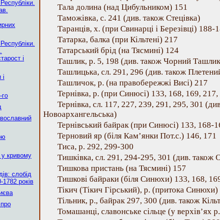
 Республіки.
Тала долина (над Цибульником) 151
ав.
Таможівка, с. 241 (див. також Стецівка)
ирних
Таранців, х. (при Свинарці і Березівці) 188-
Татарка, балка (при Кільтені) 217
 Республіки.
Татарський брід (на Тясмині) 124
.
тарост і
Ташлик, р. 5, 198 (див. також Чорний Ташлик
Ташлицька, сл. 291, 296 (див. також Плетен
 і
Ташличок, р. (на правобережжі Висі) 217
Тернівка, р. (при Синюсі) 133, 168, 169, 217,
-го
Тернівка, сл. 117, 227, 239, 291, 295, 301 (див
д
Новоархангельська)
авославний
Тернівський байрак (при Синюсі) 133, 168-1
Терновий яр (біля Кам’янки Пот.с.) 146, 171
ою
Тиса, р. 292, 299-300
 у кривому
Тишківка, сл. 291, 294-295, 301 (див. також
Тишкова пристань (на Тясмині) 157
ів: слобід
Тишкові байраки (біля Синюхи) 133, 168, 16
-1782 років
Тікич (Тікич Гірський), р. (притока Синюхи)
Києва
Тільник, р., байрак 297, 300 (див. також Кіль
 про
Томашанці, славонське сільце (у верхів’ях р