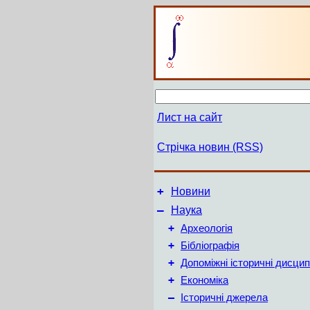
Лист на сайт
Стрічка новин (RSS)
+
Новини
–
Наука
+
Археологія
+
Бібліографія
+
Допоміжні історичні дисцип
+
Економіка
–
Історичні джерела