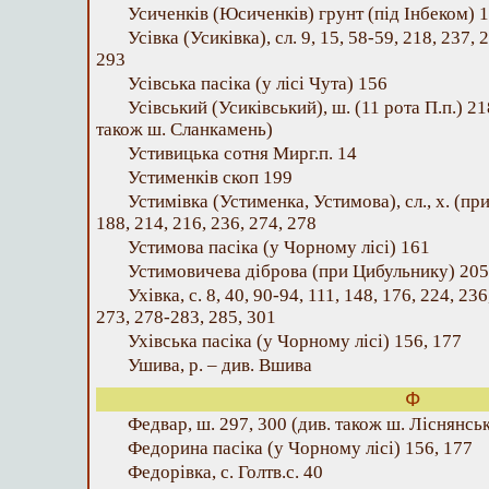
Усиченків (Юсиченків) грунт (під Інбеком) 
Усівка (Усиківка), сл. 9, 15, 58-59, 218, 237, 
293
Усівська пасіка (у лісі Чута) 156
Усівський (Усиківський), ш. (11 рота П.п.) 21
також ш. Сланкамень)
Устивицька сотня Мирг.п. 14
Устименків скоп 199
Устимівка (Устименка, Устимова), сл., х. (пр
188, 214, 216, 236, 274, 278
Устимова пасіка (у Чорному лісі) 161
Устимовичева діброва (при Цибульнику) 205
Ухівка, с. 8, 40, 90-94, 111, 148, 176, 224, 23
273, 278-283, 285, 301
Ухівська пасіка (у Чорному лісі) 156, 177
Ушива, р. – див. Вшива
Ф
Федвар, ш. 297, 300 (див. також ш. Ліснянсь
Федорина пасіка (у Чорному лісі) 156, 177
Федорівка, с. Голтв.с. 40