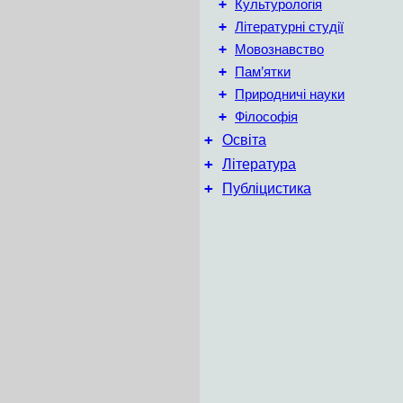
+
Культурологія
+
Літературні студії
+
Мовознавство
+
Пам’ятки
+
Природничі науки
+
Філософія
+
Освіта
+
Література
+
Публіцистика