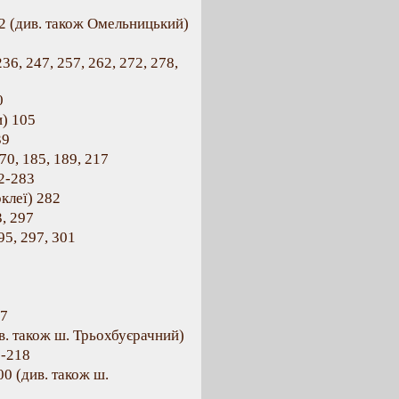
9
2 (див. також Омельницький)
236, 247, 257, 262, 272, 278,
0
и) 105
39
70, 185, 189, 217
82-283
рклеї) 282
, 297
95, 297, 301
17
ив. також ш. Трьохбуєрачний)
7-218
00 (див. також ш.