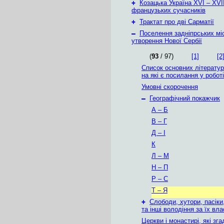
+
Козацька Україна ХVІ – ХVІІ
французьких сучасників
+
Трактат про дві Сарматії
–
Поселення задніпрських мі
утворення Нової Сербії
(
93
/ 97)
[1]
[2
Список основних літерату
на які є посилання у роботі
Умовні скорочення
–
Географічний покажчик
А – Б
В – Г
Д – І
К
Л – М
Н – П
Р – С
Т – Я
+
Слободи, хутори, пасіки
та інші володіння за їх вл
Церкви і монастирі, які зг