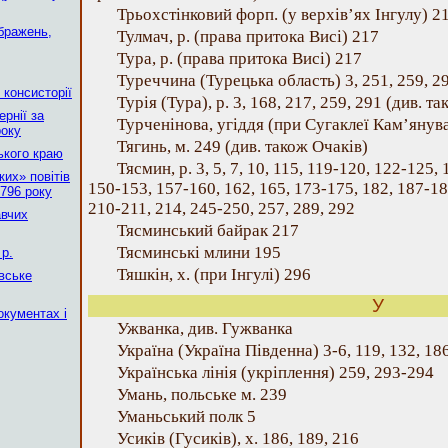
Трьохстінковий форп. (у верхів’ях Інгулу) 2
бражень,
Тулмач, р. (права притока Висі) 217
Тура, р. (права притока Висі) 217
Туреччина (Турецька область) 3, 251, 259, 2
 консисторії
Турія (Тура), р. 3, 168, 217, 259, 291 (див. т
рнії за
Турченінова, угіддя (при Сугаклеї Кам’янува
року
Тягинь, м. 249 (див. також Очаків)
ького краю
Тясмин, р. 3, 5, 7, 10, 115, 119-120, 122-125,
их» повітів
150-153, 157-160, 162, 165, 173-175, 182, 187-18
796 року
210-211, 214, 245-250, 257, 289, 292
авчих
Тясминський байрак 217
Тясминські млини 195
р.
Тяшкін, х. (при Інгулі) 296
вське
У
окументах і
Ужванка, див. Гужванка
Україна (Україна Південна) 3-6, 119, 132, 186
Українська лінія (укріплення) 259, 293-294
Умань, польське м. 239
Уманьський полк 5
Усиків (Гусиків), х. 186, 189, 216