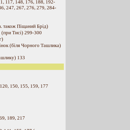
1, 117, 148, 176, 188, 192-
6, 247, 267, 276, 279, 284-
в. також Піщаний Брід)
 (при Тисі) 299-300
г)
інок (біля Чорного Ташлика)
ашлику) 133
120, 150, 155, 159, 177
69, 189, 217