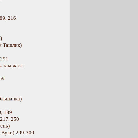
189, 216
)
ий Ташлик)
 291
. також сл.
69
 Ольшанка)
9, 189
 217, 250
тень)
. Вуки) 299-300