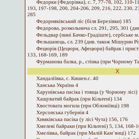
Федорки (Федорівка), с. 7, 77-78, 102, 110-11
193, 197-198, 200, 204-206, 209, 216, 222, 230, 23
285
Федорняківський ліс (біля Березівки) 185
Федорова, розкольнича сл. 291, 295, 301 (ди
Фельдвар (нині Бачко-Градіште), сербське м.
Фельшанець, сл. 239 (див. також Мішурин Рі
Фецюрів (Цецюри, Афецюри) байрак і прист
133, 168-169, 189
Фурманова балка, р., стінка (при Чорному Т
Х
Хандаліївка, с. Кишен.с. 40
Ханська Україна 4
Харунівська пасіка і товща (у Чорному лісі) 
Хащуватий байрак (при Кільтені) 134
Хвостовата могила (при Обломіївці) 198
Херсонська губернія 4
Химківська пасіка (у лісі Чута) 156, 176
Хмелеві байраки (при Кільтені) 5, 134, 168-1
Хмелівка, байрак (при Малій Кам’янці) 172