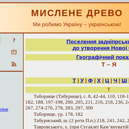
МИСЛЕНЕ ДРЕВО
Ми робимо Україну – українською!
?
Поселення задніпрськ
до утворення Нової 
Географічний пок
Т – Я
Т
|
У
|
Ф
|
Х
|
Ц
|
Ч
|
Ш
Т
Таборище (Табурище), с. 8, 42-44, 110, 118-1
182, 188, 197-198, 200, 205, 211, 216, 218, 236, 2
267, 274-276, 278, 283, 297, 300
ліни
Таборище, ур. 178, 182
Табуриський, ш. (2 рота П.п.) 218, 241, 242, 
Тавровського, х. (при Сугаклеї Кам’януватій