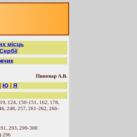
их місць
Сербії
ажчик
Пивовар А.В.
|
Ю
|
Я
19, 124, 150-151, 162, 178,
46, 248, 257, 261-262, 266-
291, 293, 299-300
) 296