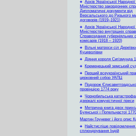
+
Архів Української Народної
Міністерство закордонних спр
Дипломатичні документи від
Версальського до Ризького м
договорів (1919–1921)
+
Архів Української Народної
Міністерство внутрішніх справ
Справоздання губерніяльних с
комісарів (1918 – 1920)
+
Вільні матроси сіл Дереївки
Куцеволівки
+
Діяння короля Сигізмунда 1
+
Кременецький земський су
+
Перший всеукраїнський пр
церковний собор УАПЦ
+
Подорож Єлисаветградськ
провінцією 1774 року
+
Чорнобильська катастрофа
дзеркалі комуністичної преси
+
Метрична книга двох приход
Буянської і Попельнастої 1770
Мартин Груневег і його опис 
+
Найстисліше повідомлення
сплюндрування Індій