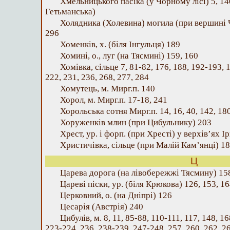
Хмельницького пасіка (у Чорному лісі) 5, 14
Гетьманська)
Холядника (Холевина) могила (при вершині 
296
Хоменків, х. (біля Інгульця) 189
Хомині, о., луг (на Тясмині) 159, 160
Хомівка, сільце 7, 81-82, 176, 188, 192-193, 
222, 231, 236, 268, 277, 284
Хомутець, м. Мирг.п. 140
Хорол, м. Мирг.п. 17-18, 241
Хорольська сотня Мирг.п. 14, 16, 40, 142, 180
Хоруженків млин (при Цибульнику) 203
Хрест, ур. і форп. (при Хресті) у верхів’ях І
Христичівка, сільце (при Малій Кам’янці) 18
Ц
Царева дорога (на лівобережжі Тясмину) 15
Цареві піски, ур. (біля Крюкова) 126, 153, 1
Церковний, о. (на Дніпрі) 126
Цесарія (Австрія) 240
Цибулів, м. 8, 11, 85-88, 110-111, 117, 148, 1
223-224, 236, 238-239, 247-248, 257, 260, 262, 2