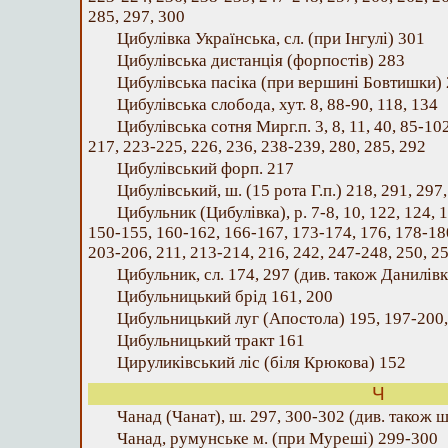
285, 297, 300
Цибулівка Українська, сл. (при Інгулі) 301
Цибулівська дистанція (форпостів) 283
Цибулівська пасіка (при вершині Бовтишки)
Цибулівська слобода, хут. 8, 88-90, 118, 134
Цибулівська сотня Мирг.п. 3, 8, 11, 40, 85-102
217, 223-225, 226, 236, 238-239, 280, 285, 292
Цибулівський форп. 217
Цибулівський, ш. (15 рота Г.п.) 218, 291, 297
Цибульник (Цибулівка), р. 7-8, 10, 122, 124, 1
150-155, 160-162, 166-167, 173-174, 176, 178-180
203-206, 211, 213-214, 216, 242, 247-248, 250, 25
Цибульник, сл. 174, 297 (див. також Данилівк
Цибульницький брід 161, 200
Цибульницький луг (Апостола) 195, 197-200,
Цибульницький тракт 161
Цируликівський ліс (біля Крюкова) 152
Ч
Чанад (Чанат), ш. 297, 300-302 (див. також 
Чанад, румунське м. (при Муреші) 299-300