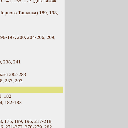
0-141, 155, 177 (див. також
Чорного Ташлика) 189, 198,
196-197, 200, 204-206, 209,
, 238, 241
рклеї 282-283
8, 237, 293
8, 182
64, 182-183
68, 175, 189, 196, 217-218,
66, 271-272, 278-279, 282,