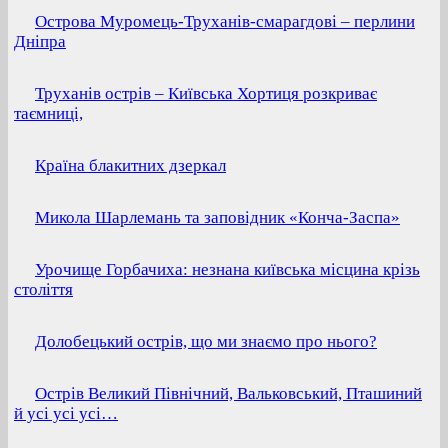
Острова Муромець-Труханів-смарагдові – перлини
Дніпра
Труханів острів – Київська Хортиця розкриває
таємниці,
Країна блакитних дзеркал
Микола Шарлемань та заповідник «Конча-Заспа»
Урочище Горбачиха: незнана київська місцина крізь
століття
Долобецький острів, що ми знаємо про нього?
Острів Великий Північний, Вальковський, Пташиний
й усі усі усі…