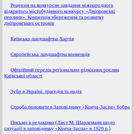
Рецензія на конкурсне завдання міжнародного
відкритого містобудівного конкурсу «Дніпровські
перлини». Концепція збереження та розвитку
дніпровських островів
Київська ландшафтна Хартія
Європейська ландшафтна конвенція
Офіційний перелік регіонально-рідкісних рослин
Київської області
Зубр в Україні: трагедія та надія
Спроба поновити в Заповіднику «Конча-Заспа» бобра
Письмо в редакцию (Лист М. Шарлеманя щодо
ситуації в заповіднику «Конча-Заспа» в 1929 р.)