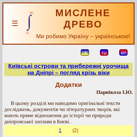
МИСЛЕНЕ
ДРЕВО
☰
Ми робимо Україну – українською!
uk
ru
en
Київські острови та прибережні урочища
на Дніпрі – погляд крізь віки
Додатки
Парнікоза І.Ю.
В цьому розділі ми наводимо оригінальні тексти
досліджень, документів чи літературних творів, які
мають пряме відношення до історії чи природи
дніпровської заплави в Києві.
1
(2)