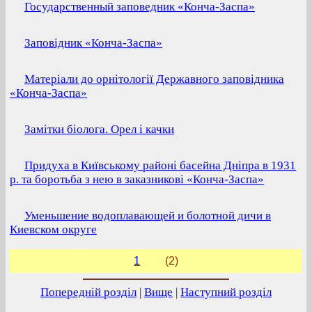
Госудаpственный заповедник «Конча-Заспа»
Заповiдник «Конча-Заспа»
Матерiали до орнiтологiї Державного заповiдника
«Конча-Заспа»
Замітки біолога. Орел і качки
Придуха в Київському районі басейна Дніпра в 1931
р. та боротьба з нею в заказникові «Конча-Заспа»
Уменьшение водоплавающей и болотной дичи в
Киевском округе
1
(2)
Попередній розділ
|
Вище
|
Наступний розділ