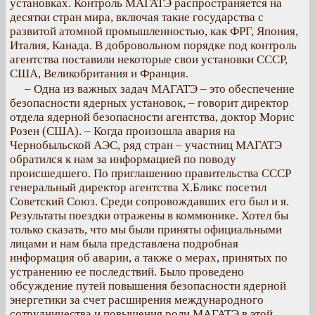
установках. Контроль МАГАТЭ распространяется на
десятки стран мира, включая такие государства с
развитой атомной промышленностью, как ФРГ, Япония,
Италия, Канада. В добровольном порядке под контроль
агентства поставили некоторые свои установки СССР,
США, Великобритания и Франция.
– Одна из важных задач МАГАТЭ – это обеспечение
безопасности ядерных установок, – говорит директор
отдела ядерной безопасности агентства, доктор Морис
Розен (США). – Когда произошла авария на
Чернобыльской АЭС, ряд стран – участниц МАГАТЭ
обратился к нам за информацией по поводу
происшедшего. По приглашению правительства СССР
генеральный директор агентства X.Бликс посетил
Советский Союз. Среди сопровождавших его был и я.
Результаты поездки отражены в коммюнике. Хотел бы
только сказать, что мы были приняты официальными
лицами и нам была представлена подробная
информация об аварии, а также о мерах, принятых по
устранению ее последствий. Было проведено
обсуждение путей повышения безопасности ядерной
энергетики за счет расширения международного
сотрудничества и повышения роли МАГАТЭ в этой