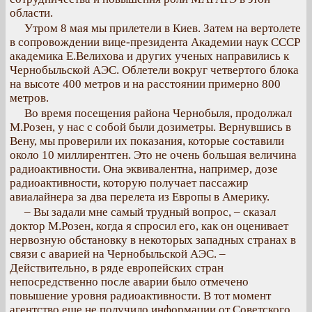
области.
Утром 8 мая мы прилетели в Киев. Затем на вертолете
в сопровождении вице-президента Академии наук СССР
академика Е.Велихова и других ученых направились к
Чернобыльской АЭС. Облетели вокруг четвертого блока
на высоте 400 метров и на расстоянии примерно 800
метров.
Во время посещения района Чернобыля, продолжал
М.Розен, у нас с собой были дозиметры. Вернувшись в
Вену, мы проверили их показания, которые составили
около 10 миллирентген. Это не очень большая величина
радиоактивности. Она эквивалентна, например, дозе
радиоактивности, которую получает пассажир
авиалайнера за два перелета из Европы в Америку.
– Вы задали мне самый трудный вопрос, – сказал
доктор М.Розен, когда я спросил его, как он оценивает
нервозную обстановку в некоторых западных странах в
связи с аварией на Чернобыльской АЭС. –
Действительно, в ряде европейских стран
непосредственно после аварии было отмечено
повышение уровня радиоактивности. В тот момент
агентство еще не получило информации от Советского