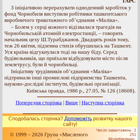
ТАРС
З ініціативою перерахувати одноденний заробіток у
фонд Чорнобиля виступили робітники ташкентського
виробничого трикотажного об’єднання «Маліка».
– Болем у серці кожного відізвалася трагедія на
Чорнобильській атомній електростанції, – говорить
начальник цеху Ш.Турабджанов. Двадцять років тому,
теж 26 квітня, підземна стихія обрушилась на Ташкент.
Уся країна відгукнулася тоді на нашу біду. Серед
будівельників, що приїхали відбудовувати місто після
землетрусу, були й чорнобильці.
Ініціативу трудівників об’єднання «Маліка»
підтримали інші промислові підприємства Ташкента,
науково-дослідні інститути, будівельні організації.
Київська правда, 1986 р., 27.05, № 126 (18608).
Попередня сторінка
|
Вище
|
Наступна сторінка
Сподобалась сторінка?
Допоможіть
розвитку нашого
сайту!
Число завантажень : 2
© 1999 – 2026 Група «Мисленого
251
Модифіковано :