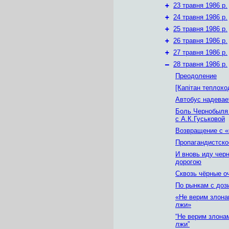
+
23 травня 1986 р.
+
24 травня 1986 р.
+
25 травня 1986 р.
+
26 травня 1986 р.
+
27 травня 1986 р.
–
28 травня 1986 р.
Преодоление
[Капітан теплохо
Автобус надевае
Боль Чернобыля 
с А.К.Гуськовой
Возвращение с «
Пропагандистско
И вновь иду чер
дорогою
Сквозь чёрные о
По рынкам с доз
«Не верим злона
лжи»
“Не верим злона
лжи”