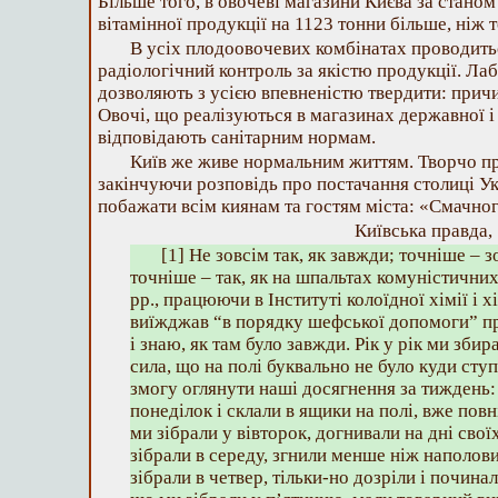
Більше того, в овочеві магазини Києва за станом
вітамінної продукції на 1123 тонни більше, ніж т
В усіх плодоовочевих комбінатах проводить
радіологічний контроль за якістю продукції. Ла
дозволяють з усією впевненістю твердити: причи
Овочі, що реалізуються в магазинах державної і 
відповідають санітарним нормам.
Київ же живе нормальним життям. Творчо пра
закінчуючи розповідь про постачання столиці Ук
побажати всім киянам та гостям міста: «Смачно
Київська правда, 
[1] Не зовсім так, як завжди; точніше – з
точніше – так, як на шпальтах комуністичних
рр., працюючи в Інституті колоїдної хімії і х
виїжджав “в порядку шефської допомоги” п
і знаю, як там було завжди. Рік у рік ми збир
сила, що на полі буквально не було куди сту
змогу оглянути наші досягнення за тиждень: 
понеділок і склали в ящики на полі, вже повн
ми зібрали у вівторок, догнивали на дні свої
зібрали в середу, згнили менше ніж наполови
зібрали в четвер, тільки-но дозріли і починал