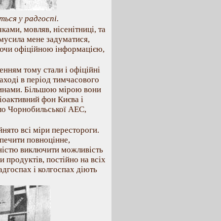
ься у радгоспі.
ами, мовляв, нісенітниці, та
имусила мене задуматися,
уючи офіційною інформацією,
енням тому стали і офіційні
аході в період тимчасового
инами. Більшою мірою вони
діоактивний фон Києва і
ло Чорнобильської АЕС,
йнято всі міри перестороги.
печити повноцінне,
вністю виключити можливість
продуктів, постійно на всіх
адгоспах і колгоспах діють