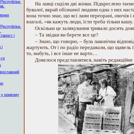
 Республіки.
На лавці сиділи дві жінки. Підкреслено таєм
ав.
бувалої, вкрай обізнаної людини одна з них нас
ирних
вона точно знає, що всі лани переорані, овочів і 
взагалі, «як кажуть люди, їсти треба тільки кашу
 Республіки.
Оскільки це залякування тривало досить довг
.
– Та звідки ви берете все це?
тарост і
– Знаю, що говорю, – була лаконічна відповід
 і
жартують. От і по радіо передавали, що щавель 
то, мабуть, і все інше не варто…
-го
Довелося представлятися, навіть редакційне
д
авославний
ою
 у кривому