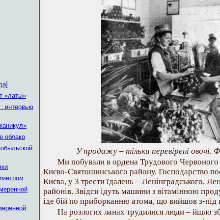
да]
т «латы»
: интервью
каникул»
е облако
нобыльской
У продажу – тільки перевірені овочі.
Ми побували в ордена Трудового Червоного
чки
Києво-Святошинського району. Господарство пос
иметром
Києва, у 3 трести їдалень – Ленінградського, Ле
меренной
районів. Звідси ідуть машини з вітамінною прод
іде бій по приборканню атома, що вийшов з-під
меренной
На розлогих ланах трудилися люди – йшло зб