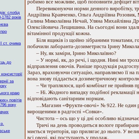
робимо все можливе, щоб поповнити дефіцит віт
Перевиконуючи норми денного виробітку, тр
ів: слобід
Андріївна Кравченко, Ольга Андріївна Розовик,
-1782 років
Галина Миколаївна Нечай, Уляна Михайлівна Дра
Києва
Олексійовича Лещишина. На сьогодні вони здали
 про
вітамінної продукції кожна.
Біля ящиків із щойно зібраними томатами, г
І ст. очима
побачили лаборанта-дозиметриста Ірину Микола
– Ну, як заміри, Ірино Миколаївно?
– У нормі, як, до речі, і щодня. Нині ми тро
сць до
відправлення овочів. Раніше продукція радгосп
Зараз, враховуючи ситуацію, направляємо її на 
 консисторії
вона знову піддається дозиметричному контрол
рнії за
– Чи траплялося, щоб комбінат не прийняв п
року
– Ні. Жодного випадку подібної рекламації н
ького краю
відповідають санітарним нормам.
их» повітів
796 року
…Магазин «Фрукти-овочі» № 922. Не один рі
вирощеними в радгоспі «Совки».
авчих
Чистота – ось що у ці дні особливо відзначає
р.
Тричі на день проводиться вологе прибиранн
вське
миється територія, що прилягає до нього. У вел
всі овочі, які поступають у продаж.