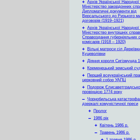
+
Архів Української Народної
Міністерство закордонних спр
Дипломатичні документи від
Версальського до Ризького м
договорів (1919–1921)
+
Архів Української Народної
Міністерство внутрішніх справ
Справоздання губерніяльних с
комісарів (1918 – 1920)
+
Вільні матроси сіл Дереївки
Куцеволівки
+
Діяння короля Сигізмунда 1
+
Кременецький земський су
+
Перший всеукраїнський пр
церковний собор УАПЦ
+
Подорож Єлисаветградськ
провінцією 1774 року
–
Чорнобильська катастрофа
дзеркалі комуністичної преси
+
Пролог
–
1986 рік
+
Квітень 1986 р.
–
Травень 1986 р.
+
1 травня 1986 р.