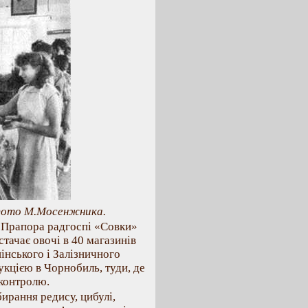
 Фото М.Мосенжника.
 Прапора радгоспі «Совки»
тачає овочі в 40 магазинів
нінського і Залізничного
укцією в Чорнобиль, туди, де
 контролю.
ирання редису, цибулі,