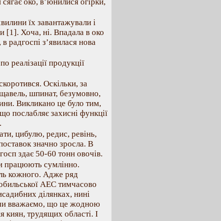
и сягає око, в’юнилися огірки,
вилини їх завантажували і
 [1]. Хоча, ні. Впадала в око
, в радгоспі з’явилася нова
о реалізації продукції
скоротився. Оскільки, за
 щавель, шпинат, безумовно,
ини. Викликано це було тим,
ещо послабляє захисні функції
.
ати, цибулю, редис, ревінь,
поставок значно зросла. В
осп здає 50-60 тонн овочів.
и працюють сумлінно.
иль кожного. Адже ряд
нобильської АЕС тимчасово
исадибних ділянках, нині
 ми вважаємо, що це жодною
 киян, трудящих області. І