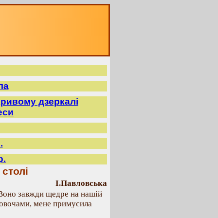
ла
ривому дзеркалі
еси
.
р.
столі
І.Павловська
 Воно завжди щедре на нашій
я овочами, мене примусила