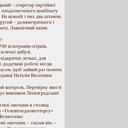
ький – секретар партійної
о плодоовочевого комбінату
 На кожній з них два штампи.
ругий – дозиметричного і
ату. Лаконічний напис
у?
00 кілограмів огірків,
зеленої цибулі.
відкритих лотках, для
і додаткові робочі місця.
часом, щоб зайвий раз помити
одавці Наталія Василівна
й контроль. Перевірку якості
вує виконком Ленінградської
гівлі овочами в столиці
ня «Головплодоовочторгу»
 Безносюка:
ні овочами, – сказав він. –