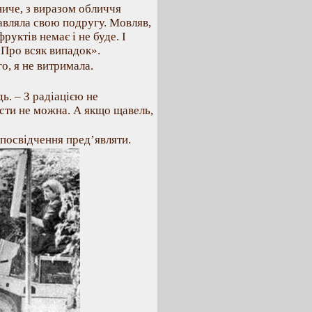
ниче, з виразом обличчя
тавляла свою подругу. Мовляв,
фруктів немає і не буде. І
. Про всяк випадок».
о, я не витримала.
ь. – З радіацією не
їсти не можна. А якщо щавель,
 посвідчення пред’являти.