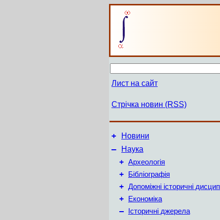
Лист на сайт
Стрічка новин (RSS)
+
Новини
–
Наука
+
Археологія
+
Бібліографія
+
Допоміжні історичні дисцип
+
Економіка
–
Історичні джерела