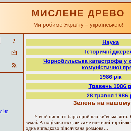
МИСЛЕНЕ ДРЕВО
Ми робимо Україну – українською!
?
Наука
Історичні джере
Чорнобильська катастрофа у к
комуністичної пр
1986 рік
Травень 1986 р
28 травня 1986 
Зелень на нашому 
ліни
У всій пишноті барв прийшло київське літо.
землі. А поцікавитися, як саме йде нині торгівл
одна випадково підслухана розмова…