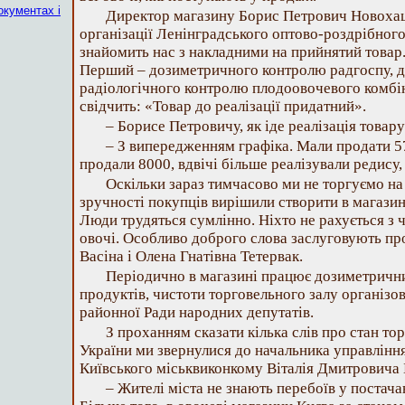
окументах і
Директор магазину Борис Петрович Новохац
організації Ленінградського оптово-роздрібног
знайомить нас з накладними на прийнятий товар.
Перший – дозиметричного контролю радгоспу, д
радіологічного контролю плодоовочевого комбін
свідчить: «Товар до реалізації придатний».
– Борисе Петровичу, як іде реалізація товар
– З випередженням графіка. Мали продати 57
продали 8000, вдвічі більше реалізували редису, 
Оскільки зараз тимчасово ми не торгуємо на 
зручності покупців вирішили створити в магазин
Люди трудяться сумлінно. Ніхто не рахується з 
овочі. Особливо доброго слова заслуговують пр
Васіна і Олена Гнатівна Тетервак.
Періодично в магазині працює дозиметрични
продуктів, чистоти торговельного залу організо
районної Ради народних депутатів.
З проханням сказати кілька слів про стан тор
України ми звернулися до начальника управлін
Київського міськвиконкому Віталія Дмитровича
– Жителі міста не знають перебоїв у постачан