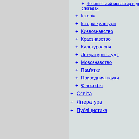
+
Чечелівський монастир в д
спогадах
+
Історія
+
Історія культури
+
Києвознавство
+
Краєзнавство
+
Культурологія
+
Літературні студії
+
Мовознавство
+
Пам’ятки
+
Природничі науки
+
Філософія
+
Освіта
+
Література
+
Публіцистика