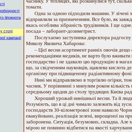
часнику. У теплицях, які розкинулися тут, скільк
сті
томати.
еобхідності
Одна за одною підходили машини. У лічені х
го блокнота
відправляли за призначенням. Все було, як завжди
якась особлива зібраність трудівників. І ще одне
посада – лаборант-дозиметрист.
у столі
Послухаємо заступника директора радгоспу п
ої кампанії
Миколу Яковича Хабарова:
– Цієї весни асортимент ранніх овочів дещо 
рекомендаціями медиків, не варто було вживати
господарство і не здавало цю продукцію в магаз
що, за свідченням науковців, щавлева кислота д
організму при підвищеному радіактивному фоні
Нині ми відправляємо в торгівлю огірки, том
часник. У порівнянні з минулим роком кількість 
середньому щодня до столу трудящих Києва радг
Хороший урожай нинішньої весни. Та й люд
Розуміють, що в ці дні чимало залежить від зус
господарств 30-кілометрової зони навколо Чор
евакуйовано, реалізація зелені, вирощеної на пр
заборонена. Ситуація, безумовно, складна. Але
мірою не повинно відбитися на якості харчування