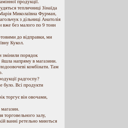
амінної продукції.
удяться тепличниці Зінаїда
 Марія Миколаївна Фурман,
гольчук з дільниці Анатолія
 вже без малого по 9 тонн
отовими до відправки, ми
ївну Кукол.
хи змінили порядок
у йшла напряму в магазини.
плодоовочеві комбінати. Там
ю.
родукції радгоспу?
е було. Всі продукти
к торгує він овочами,
 магазин.
я торговельного залу,
икій ванні ретельно миються