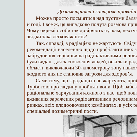
Дозиметричний контроль провадит
Можна просто посміятися над пустими балачк
й годі. І все ж, ця випадково почута розмова пр
Чому окремі особи так довіряють чуткам, нехт
звідки така легковажність?
Так, справді, з радіацією не жартують. Свідч
рекомендації населенню щодо профілактичних з
забруднення середовища радіоактивними речов
були видані для заспокоєння людей, оскільки ра
області, виключаючи 30-кілометрову зону навко
жодного дня не становив загрози для здоров’я.
Саме тому, що з радіацією не жартують, при
Турботою про людину пройняті вони. Щоб забез
раціональне харчування кожного з нас, щоб по
вживання заражених радіоактивними речовинами 
ринках, всіх плодоовочевих комбінатах, в усіх р
спеціальні дозиметричні пости.