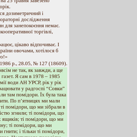
 на 25 травня завезено
орік.
ся дозиметричний і
бораторні дослідження
н для занепокоєння немає.
кооперативної торгівлі,
цює, цікаво відпочиває. І
раїни овочами, хотілося б
го!»
1986 р., 28.05, № 127 (18609).
овсім не так, як завжди, а ще
 газет. Я сам в 1978 – 1985
імії води АН УРСР, рік у рік
рацювати у радгоспі “Совки”
али там помідори. Їх була така
пити. По п’ятницях ми мали
ті помідори, що ми зібрали в
істю згнили; ті помідори, що
х ящиків; ті помідори, що ми
ну; ті помідори, що ми
и гнити; і тільки ті помідори,