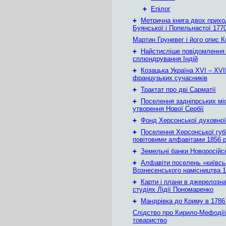
+
Епілог
+
Метрична книга двох приход
Буянської і Попельнастої 1770
Мартин Груневег і його опис 
+
Найстисліше повідомлення
сплюндрування Індій
+
Козацька Україна ХVІ – ХVІІ
французьких сучасників
+
Трактат про дві Сарматії
+
Поселення задніпрських мі
утворення Нової Сербії
+
Фонд Херсонської духовної
+
Поселення Херсонської губе
повітовими алфавітами 1856 
+
Земельні банки Новоросійс
+
Алфавіти поселень «київськ
Вознесенського намісництва 1
+
Карти і плани в джерелозн
студіях Лідії Пономаренко
+
Мандрівка до Криму в 1786 
Слідство про Кирило-Мефодії
товариство