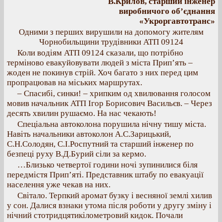
В.Крилов, старший інженер
виробничого об’єднання
«Укроргавтотранс»
Одними з перших вирушили на допомогу жителям
Чорнобильщини трудівники АТП 09124
Коли водіям АТП 09124 сказали, що потрібно
терміново евакуйовувати людей з міста Прип’ять –
жоден не покинув стрій. Хоч багато з них перед цим
пропрацював на міських маршрутах.
– Спасибі, синки! – хрипким од хвилювання голосом
мовив начальник АТП Ігор Борисович Васильєв. – Через
десять хвилин рушаємо. На нас чекають!
Спеціальна автоколона порушила нічну тишу міста.
Навіть начальники автоколон А.С.Зарицький,
С.Н.Солодян, С.І.Роспутний та старший інженер по
безпеці руху В.Д.Бурий сіли за кермо.
…Близько четвертої години ночі зупинилися біля
передмістя Прип’яті. Представник штабу по евакуації
населення уже чекав на них.
Світало. Терпкий аромат бузку і весняної землі хилив
у сон. Далися взнаки утома після роботи у другу зміну і
нічний стотридцятикілометровий кидок. Почали