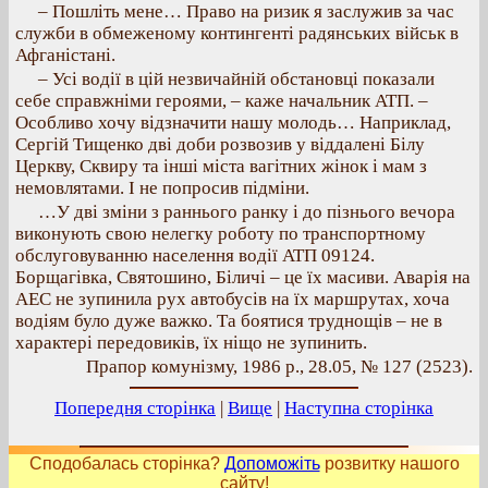
– Пошліть мене… Право на ризик я заслужив за час
служби в обмеженому контингенті радянських військ в
Афганістані.
– Усі водії в цій незвичайній обстановці показали
себе справжніми героями, – каже начальник АТП. –
Особливо хочу відзначити нашу молодь… Наприклад,
Сергій Тищенко дві доби розвозив у віддалені Білу
Церкву, Сквиру та інші міста вагітних жінок і мам з
немовлятами. І не попросив підміни.
…У дві зміни з раннього ранку і до пізнього вечора
виконують свою нелегку роботу по транспортному
обслуговуванню населення водії АТП 09124.
Борщагівка, Святошино, Біличі – це їх масиви. Аварія на
АЕС не зупинила рух автобусів на їх маршрутах, хоча
водіям було дуже важко. Та боятися труднощів – не в
характері передовиків, їх ніщо не зупинить.
Прапор комунізму, 1986 р., 28.05, № 127 (2523).
Попередня сторінка
|
Вище
|
Наступна сторінка
Сподобалась сторінка?
Допоможіть
розвитку нашого
сайту!