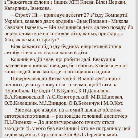
з’їжджатися колони з інших АТП Києва, Білої Церкви,
Кагарлика, Іванкова.
– Страх? Ні, – пригадує делегат 27 з’їзду Компартії
України, кавалер двох орденів «Знак Пошани» Микола
Савович Іванець. – Він залишився десь далеко позаду, бо
перед очима кожного стояли діти, жінки, пристарілі.
Хто, як не ми, їх врятує?..
Біля кожного під’їзду будинку енергетиків стояв
автобус і в нього сідали жінки й діти.
Кожний водій знав, що робити далі. Евакуація
населення пройшла швидко, без паніки. З небезпечної
зони людей вивезли за дві з половиною години.
Повернулися до Києва уночі. Вранці дев’ятеро з
нічного десанту знову сіли за кермо, щоб їхати на
Чорнобиль. Це водії О.В.Будюк, Б.П.Данилюк,
В.А.Кишковський, А.С.Ясногорський, М.В.Шаповал,
О.В.Калашник, М.І.Винцюк, О.В.Беленчук і М.О.Кот.
– Звістка про аварію на атомній швидко облетіла
автотранспортників, – розповідає головний диспетчер
П.І.Лисенко. – До диспетчерського пункту стали
заходити ті, у кого був вихідний і хто не потрапив у цей
кидок мужніх. Стрілою влетів Ю.Д.Деревинський: