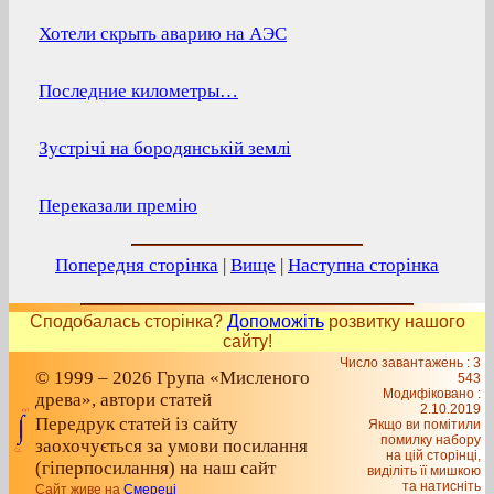
Хотели скрыть аварию на АЭС
Последние километры…
Зустрічі на бородянській землі
Переказали премію
Попередня сторінка
|
Вище
|
Наступна сторінка
Сподобалась сторінка?
Допоможіть
розвитку нашого
сайту!
Число завантажень : 3
© 1999 – 2026 Група «Мисленого
543
Модифіковано :
древа», автори статей
2.10.2019
Передрук статей із сайту
Якщо ви помітили
помилку набору
заохочується за умови посилання
на цiй сторiнцi,
(гіперпосилання) на наш сайт
видiлiть її мишкою
та натисніть
Сайт живе на
Смереці