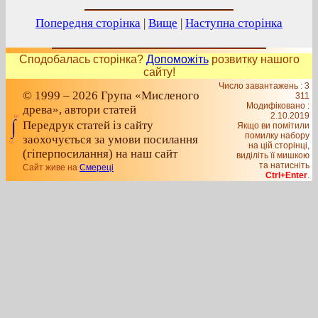
Попередня сторінка
|
Вище
|
Наступна сторінка
Сподобалась сторінка?
Допоможіть
розвитку нашого
сайту!
Число завантажень : 3
© 1999 – 2026 Група «Мисленого
311
Модифіковано :
древа», автори статей
2.10.2019
Передрук статей із сайту
Якщо ви помітили
помилку набору
заохочується за умови посилання
на цiй сторiнцi,
(гіперпосилання) на наш сайт
видiлiть її мишкою
та натисніть
Сайт живе на
Смереці
Ctrl+Enter
.