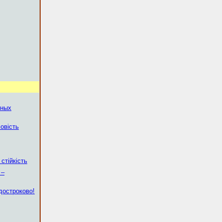
ьных
овість
стійкість
 –
достроково!