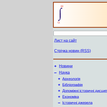
Лист на сайт
Стрічка новин (RSS)
+
Новини
–
Наука
+
Археологія
+
Бібліографія
+
Допоміжні історичні дисцип
+
Економіка
–
Історичні джерела