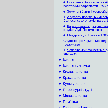
+
Поселення Херсонської губе
повітовими алфавітами 1856 
+
Земельні банки Новоросійс
+
Алфавіти поселень «київськ
Вознесенського намісництва 1
+
Карти і плани в джерелозн
студіях Лідії Пономаренко
+
Мандрівка до Криму в 1786 
Слідство про Кирило-Мефодії
товариство
+
Чечелівський монастир в д
спогадах
+
Історія
+
Історія культури
+
Києвознавство
+
Краєзнавство
+
Культурологія
+
Літературні студії
+
Мовознавство
+
Пам’ятки
+
Природничі науки