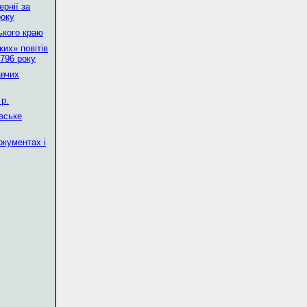
рнії за
року
ького краю
их» повітів
796 року
авчих
р.
вське
окументах і