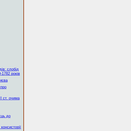
ів: слобід
-1782 років
Києва
 про
І ст. очима
сць до
 консисторії