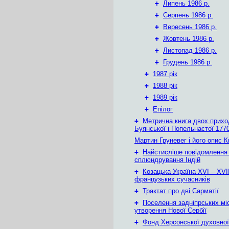
+
Липень 1986 р.
+
Серпень 1986 р.
+
Вересень 1986 р.
+
Жовтень 1986 р.
+
Листопад 1986 р.
+
Грудень 1986 р.
+
1987 рік
+
1988 рік
+
1989 рік
+
Епілог
+
Метрична книга двох приход
Буянської і Попельнастої 1770
Мартин Груневег і його опис 
+
Найстисліше повідомлення
сплюндрування Індій
+
Козацька Україна ХVІ – ХVІІ
французьких сучасників
+
Трактат про дві Сарматії
+
Поселення задніпрських мі
утворення Нової Сербії
+
Фонд Херсонської духовної