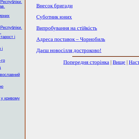
 Республіки.
Внесок бригади
ав.
ирних
Суботник юних
 Республіки.
Випробування на стійкість
.
тарост і
Адреса поставок – Чорнобиль
 і
Даєш новосілля достроково!
-го
Попередня сторінка
|
Вище
|
Наст
д
авославний
ою
 у кривому