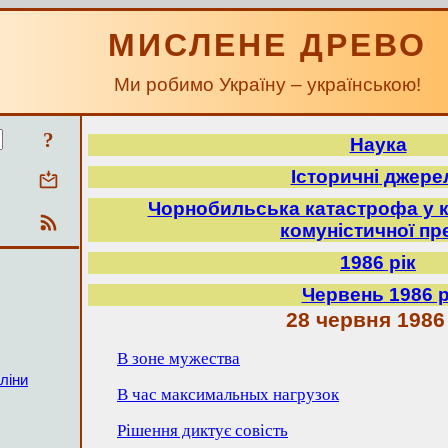
МИСЛЕНЕ ДРЕВО
Ми робимо Україну – українською!
?
Наука
Історичні джере
Чорнобильська катастрофа у к
комуністичної пр
1986 рік
Червень 1986 р
28 червня 1986
В зоне мужества
ліни
В час максимальных нагрузок
Рішення диктує совість