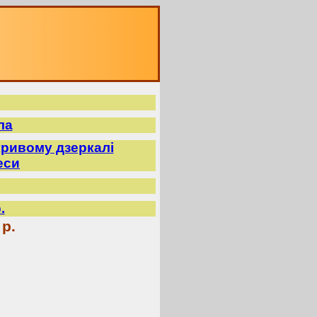
ла
ривому дзеркалі
еси
.
 р.