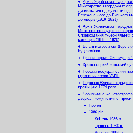
+
Архів Української Народної
Міністерство закордонних спр
Дипломатичні документи від
Версальського до Ризького м
договорів (1919–1921)
+
Архів Української Народної
Міністерство внутрішніх справ
Справоздання губерніяльних с
комісарів (1918 – 1920)
+
Вільні матроси сіл Дереївки
Куцеволівки
+
Діяння короля Сигізмунда 1
+
Кременецький земський су
+
Перший всеукраїнський пр
церковний собор УАПЦ
+
Подорож Єлисаветградськ
провінцією 1774 року
–
Чорнобильська катастрофа
дзеркалі комуністичної преси
+
Пролог
–
1986 рік
+
Квітень 1986 р.
+
Травень 1986 р.
–
Червень 1986 р.