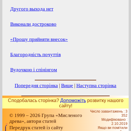
Другого выхода нет
Виконали достроково
«Прошу прийняти внесок»
Благородність почуттів
Вудочкою і спінінгом
Попередня сторінка
|
Вище
|
Наступна сторінка
Сподобалась сторінка?
Допоможіть
розвитку нашого
сайту!
Число завантажень : 3
© 1999 – 2026 Група «Мисленого
352
Модифіковано :
древа», автори статей
2.10.2019
Передрук статей із сайту
Якщо ви помітили