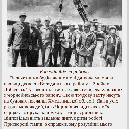
Бригада йде на роботу
Величезними будівельними майданчиками стали
околиці двох сіл Володарського району – Зрайків і
Лобачева. Тут зводиться житло для сімей, евакуйованих
з Чорнобильського району. Свою трудову вахту несуть
на будовах посланці Хмельницької області. Як і в усіх
радянських людей, біль Чорнобиля відізвався в їх
серцях. І от рука на дружбу – міцна, робітнича.
Відповідальність завдання диктує ритм роботі.
Прискорені темпи, в справжньому розумінні цього