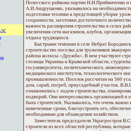
Полесского райкома партии Н.И.Приймаченко и 
А.И.Андрущенко, указывалось на необходимост
подготовки техники к предстоящей уборке урож
сохранности, заготовки достаточного количеств
важность расширения строительства в селах рай
АЭС
увеличения сети магазинов, клубов, организаци
отдыха трудящихся.
е
Быстрыми темпами в селе Небрат Бородянск
и
строительство поселка для тружеников эвакуир
района колхоза «Дружба». В нем участвуют стр
чів
столицы Украины и Крымской области, студенты 
госуниверситета, политехнического, инженерно
медицинского ииститутов, технологического инс
промышленности. Поселок рассчитан на 560 уса
дом, сарай, погреб, приусадебный участок. В.
ознакомились с ходом строительства, планиров
подворий. Они интересовались организацией и о
быта строителей. Указывалось, что очень важно 
намеченные сроки, благоустроить его, обеспечи
необходимым для обзаведения хозяйством.
Заместитель председателя Украгростроя В.С
строители из всех областей республики, которы