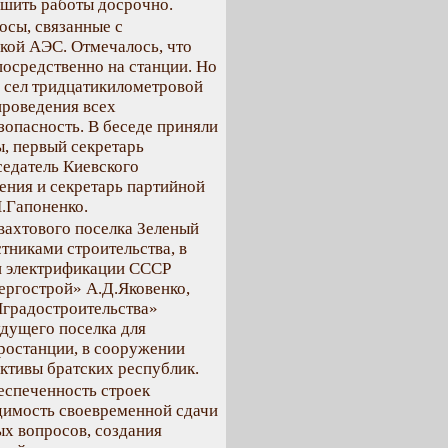
ршить работы досрочно.
осы, связанные с
кой АЭС. Отмечалось, что
посредственно на станции. Но
 сел тридцатикилометровой
проведения всех
опасность. В беседе приняли
, первый секретарь
седатель Киевского
ения и секретарь партийной
.Гапоненко.
вахтового поселка Зеленый
стниками строительства, в
 и электрификации СССР
ргострой» А.Д.Яковенко,
градостроительства»
удущего поселка для
тростанции, в сооружении
ктивы братских республик.
еспеченность строек
димость своевременной сдачи
х вопросов, создания