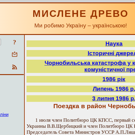
МИСЛЕНЕ ДРЕВО
Ми робимо Україну – українською!
?
Наука
Історичні джере
Чорнобильська катастрофа у к
комуністичної пр
1986 рік
Липень 1986 р
3 липня 1986 р
Поездка в район Черноб
ліни
1 июля член Политбюро ЦК КПСС, первый с
Украины В.В.Щербицкий и член Политбюро ЦК 
Председатель Совета Министров УССР А.П.Ляш