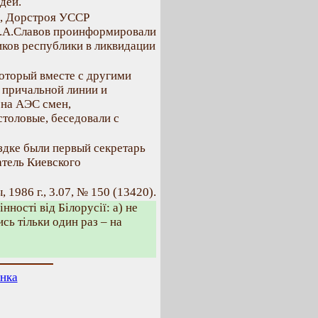
дей.
, Дорстроя УССР
Н.А.Славов проинформировали
иков республики в ликвидации
оторый вместе с другими
 причальной линии и
 на АЭС смен,
толовые, беседовали с
здке были первый секретарь
атель Киевского
 1986 г., 3.07, № 150 (13420).
інності від Білорусії: а) не
ись тільки один раз – на
інка