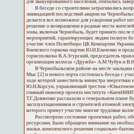
для эвакуированного населения, обязались заве
В беседе со строителями затрагивались вопр
ликвидацией последствий аварии на Чернобыльс
делается все возможное для ускорения работ не
решение о возвращении в родные места жителей
зоны, включая Чернобыль, будет принято после 
мероприятий, гарантирующих людям полную без
участие член Политбюро ЦК Компартии Украины
Киевского горкома партии Ю.Н.Ельченко и пред
горисполкома В.А.Згурский, председатель правл
организации колхоза «Дружба» А.М.Чубук и В.Н
В Чернобыльском районе на месте закладки 
Мыс [2] и нового порта состоялась беседа с уча
ходе которой заместитель министра энергетики
Ю.Н.Корсун, управляющий трестом «Южатомэне
главный инженер проекта института «КиевНИИП
Т.Г.Довженко рассказали о генеральном плане б
эксплуатационников и строителей атомной элек
которого примут участие многие трудовые колле
Рассмотрено состояние проектных работ, об
ресурсами. Было обращено внимание на необхо
жилья, комплексного решения социально-бытовы