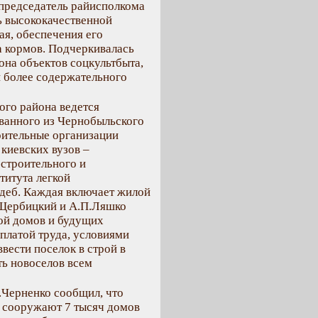
председатель райисполкома
ь высококачественной
ая, обеспечения его
а кормов. Подчеркивалась
она объектов соцкультбыта,
и более содержательного
ого района ведется
ованного из Чернобыльского
оительные организации
киевских вузов –
-строительного и
титута легкой
деб. Каждая включает жилой
В.Щербицкий и А.П.Ляшко
кой домов и будущих
платой труда, условиями
ввести поселок в строй в
ть новоселов всем
.Черненко сообщил, что
е сооружают 7 тысяч домов