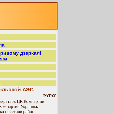
ла
ривому дзеркалі
еси
.
.
ыльской АЭС
РАТАУ
екретарь ЦК Компартии
Компартии Украины,
ко посетили район