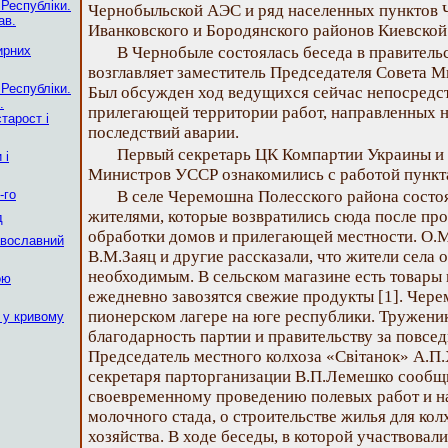
 Республіки.
Чернобыльской АЭС и ряд населенных пунктов 
ав.
Иванковского и Бородянского районов Киевской
ирних
В Чернобыле состоялась беседа в правитель
возглавляет заместитель Председателя Совета М
 Республіки.
Был обсужден ход ведущихся сейчас непосредст
.
прилегающей территории работ, направленных
тарост і
последствий аварии.
Первый секретарь ЦК Компартии Украины и 
 і
Министров УССР ознакомились с работой пункта
-го
В селе Черемошна Полесского района состо
жителями, которые возвратились сюда после пр
д
обработки домов и прилегающей местности. О.М
авославний
В.М.Заяц и другие рассказали, что жители села
необходимым. В сельском магазине есть товары 
ою
ежедневно завозятся свежие продукты [1]. Чер
пионерском лагере на юге республики. Тружени
 у кривому
благодарность партии и правительству за повсед
Председатель местного колхоза «Світанок» А.П.
секретаря парторганизации В.П.Лемешко сообщ
своевременному проведению полевых работ и 
молочного стада, о строительстве жилья для кол
хозяйства. В ходе беседы, в которой участвовал