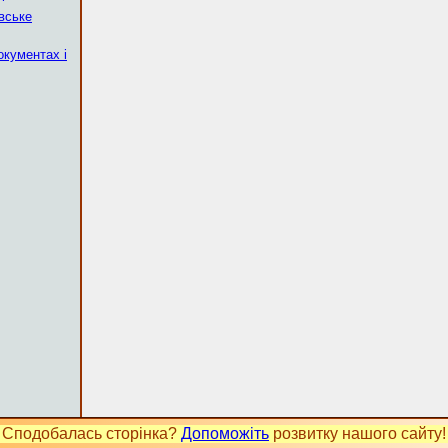
вське
окументах і
Сподобалась сторінка?
Допоможіть
розвитку нашого сайту!