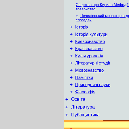
Слідство про Кирило-Мефодії
товариство
+
Чечелівський монастир в д
спогадах
+
Історія
+
Історія культури
+
Києвознавство
+
Краєзнавство
+
Культурологія
+
Літературні студії
+
Мовознавство
+
Пам’ятки
+
Природничі науки
+
Філософія
+
Освіта
+
Література
+
Публіцистика