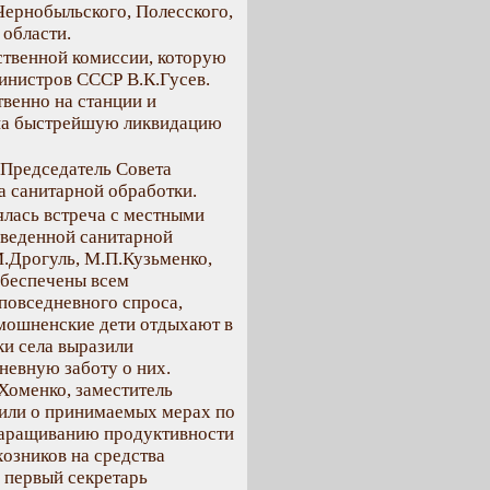
Чернобыльского, Полесского,
 области.
ственной комиссии, которую
инистров СССР В.К.Гусев.
венно на станции и
 на быстрейшую ликвидацию
Председатель Совета
 санитарной обработки.
ялась встреча с местными
оведенной санитарной
.Дрогуль, М.П.Кузьменко,
 обеспечены всем
повседневного спроса,
емошненские дети отдыхают в
ки села выразили
невную заботу о них.
Хоменко, заместитель
или о принимаемых мерах по
наращиванию продуктивности
хозников на средства
и первый секретарь