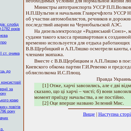
необходимых условий для нормальной жизни лю
Министры автотранспорта УССР П.П.Волков
Н.П.Шульгин и начальник Главречфлота УССР 
об участии автомобилистов, речников и дорожн
последствий аварии на Чернобыльской АЭС.
ів: слобід
-1782 років
На дизельэлектроходе «Радянський Союз», к
Києва
судами такого класса пришвартован к созданной
 про
временно используется для отдыха работающих
В.В.Щербицкий и А.П.Ляшко осмотрели каюты, с
І ст. очима
членами экипажа.
Вместе с В.В.Щербицким и А.П.Ляшко в пое
Киевского обкома партии Г.И.Ревенко и председ
сць до
облисполкома И.С.Плющ.
Правда Украины,
 консисторії
[1] Отже, харчі завозились, але є дві відм
рнії за
сказано, що ці харчі – чисті; б) вони завозил
року
момент приїзду начальства, а не постійно.
ького краю
[2] Оце вперше названо Зелений Мис.
их» повітів
796 року
Вище
|
Наступна стор
авчих
р.