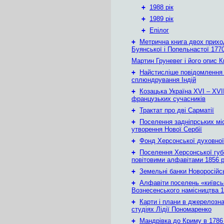
+
1988 рік
+
1989 рік
+
Епілог
+
Метрична книга двох приход
Буянської і Попельнастої 1770
Мартин Груневег і його опис 
+
Найстисліше повідомлення
сплюндрування Індій
+
Козацька Україна ХVІ – ХVІІ
французьких сучасників
+
Трактат про дві Сарматії
+
Поселення задніпрських мі
утворення Нової Сербії
+
Фонд Херсонської духовної
+
Поселення Херсонської губе
повітовими алфавітами 1856 
+
Земельні банки Новоросійс
+
Алфавіти поселень «київськ
Вознесенського намісництва 1
+
Карти і плани в джерелозн
студіях Лідії Пономаренко
+
Мандрівка до Криму в 1786 