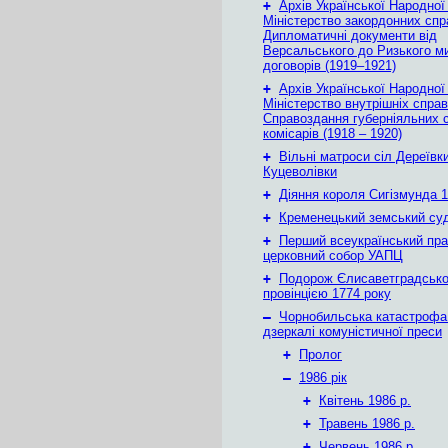
+
Архів Української Народної
Міністерство закордонних спр
Дипломатичні документи від
Версальського до Ризького м
договорів (1919–1921)
+
Архів Української Народної
Міністерство внутрішніх справ
Справоздання губерніяльних с
комісарів (1918 – 1920)
+
Вільні матроси сіл Дереївки
Куцеволівки
+
Діяння короля Сигізмунда 1
+
Кременецький земський су
+
Перший всеукраїнський пр
церковний собор УАПЦ
+
Подорож Єлисаветградськ
провінцією 1774 року
–
Чорнобильська катастрофа
дзеркалі комуністичної преси
+
Пролог
–
1986 рік
+
Квітень 1986 р.
+
Травень 1986 р.
+
Червень 1986 р.