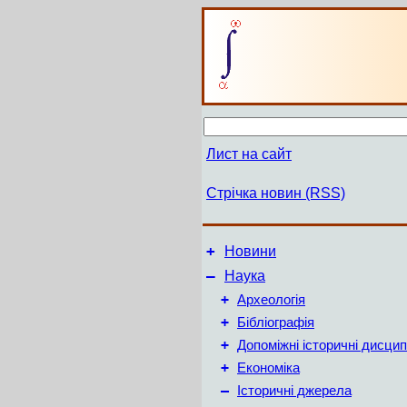
Лист на сайт
Стрічка новин (RSS)
+
Новини
–
Наука
+
Археологія
+
Бібліографія
+
Допоміжні історичні дисцип
+
Економіка
–
Історичні джерела